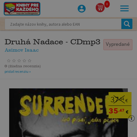
0
Druhá Nadace - CDmp3
Vypredané
Asimov Isaac
0
(
žiadna recenzia
)
pridať recenziu »
37
,34
€
35
,47
€