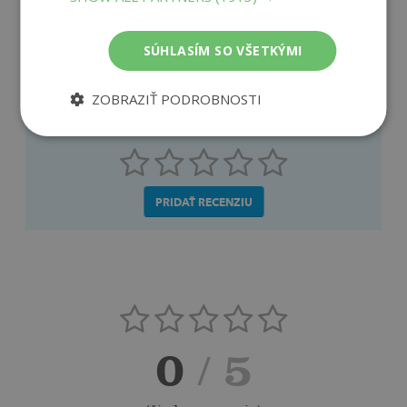
Recenzie čitateľov
SÚHLASÍM SO VŠETKÝMI
Napíšte recenziu a môžete vyhrať
ZOBRAZIŤ PODROBNOSTI
Ako sa vám páčila kniha?
PRIDAŤ RECENZIU
0
/ 5