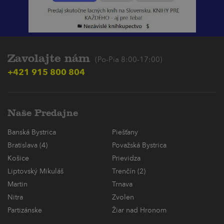
Zavolajte nám
(Po-Pia 8:00-17:00)
+421 915 800 804
Naše Predajne
Banská Bystrica
Piešťany
Bratislava (4)
Považská Bystrica
Košice
Prievidza
Liptovský Mikuláš
Trenčín (2)
Martin
Trnava
Nitra
Zvolen
Partizánske
Žiar nad Hronom