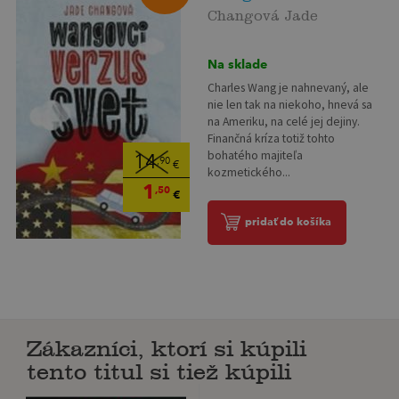
Changová Jade
Na sklade
Charles Wang je nahnevaný, ale
nie len tak na niekoho, hnevá sa
na Ameriku, na celé jej dejiny.
Finančná kríza totiž tohto
bohatého majiteľa
14
,90
€
kozmetického...
1
,50
€
pridať do košíka
Zákazníci, ktorí si kúpili
tento titul si tiež kúpili