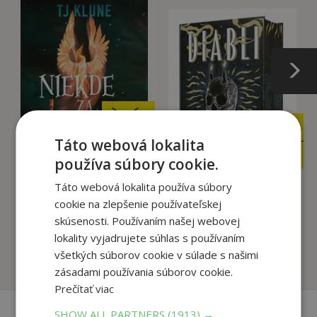
20
,99
€
29
,90
€
17
,84
Táto webová lokalita
€
23
,62
€
používa súbory cookie.
Táto webová lokalita používa súbory
Niekde za morom -
cookie na zlepšenie používateľskej
Návrat do domu na
Diabli
a...
skúsenosti. Používaním našej webovej
Abercrombie Joe
TJ Klune
lokality vyjadrujete súhlas s používaním
všetkých súborov cookie v súlade s našimi
Predpredaj
Na sklade
zásadami používania súborov cookie.
Prečítať viac
SHOW ALL PARTNERS
(1913) →