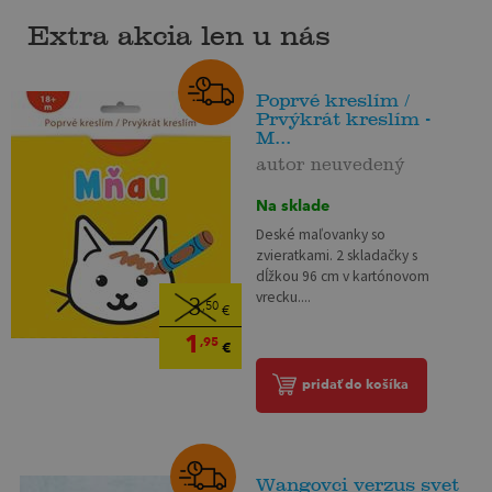
Extra akcia len u nás
Poprvé kreslím /
Prvýkrát kreslím -
M...
autor neuvedený
Na sklade
Deské maľovanky so
zvieratkami. 2 skladačky s
dĺžkou 96 cm v kartónovom
vrecku....
3
,50
€
1
,95
€
pridať do košíka
Wangovci verzus svet