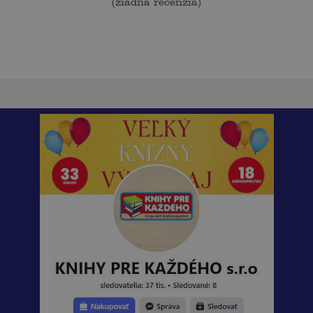
(
žiadna recenzia
)