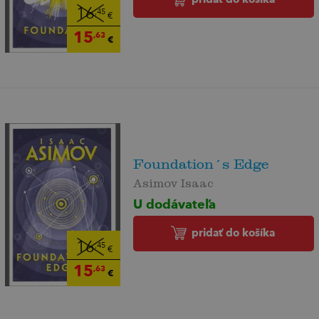
16
,45
€
15
,63
€
Foundation´s Edge
Asimov Isaac
U dodávateľa
pridať do košíka
16
,45
€
15
,63
€