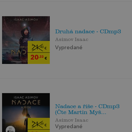
Druhá nadace - CDmp3
Asimov Isaac
21
Vypredané
,40
€
20
,33
€
Nadace a říše - CDmp3
(Čte Martin Myš...
Asimov Isaac
21
,39
€
Vypredané