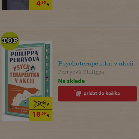
4
,95
€
TOP
TOP
Psychoterapeutka v akcii
Perryová Philippa
Na sklade
pridať do košíka
22
,90
€
18
,09
€