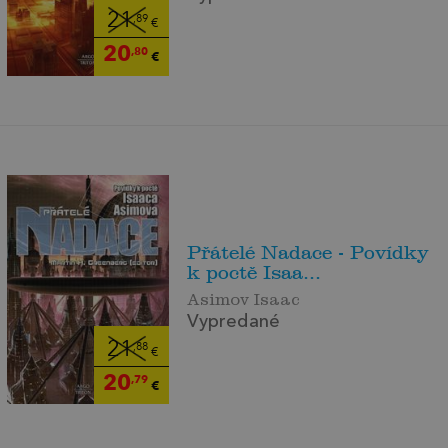
21
,89
€
20
,80
€
Přátelé Nadace - Povídky
k poctě Isaa...
Asimov Isaac
Vypredané
21
,88
€
20
,79
€