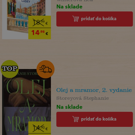
Na sklade
pridať do košíka
18
,99
€
14
,98
€
TOP
TOP
Olej a mramor, 2. vydanie
Storeyová Stephanie
Na sklade
pridať do košíka
14
,90
€