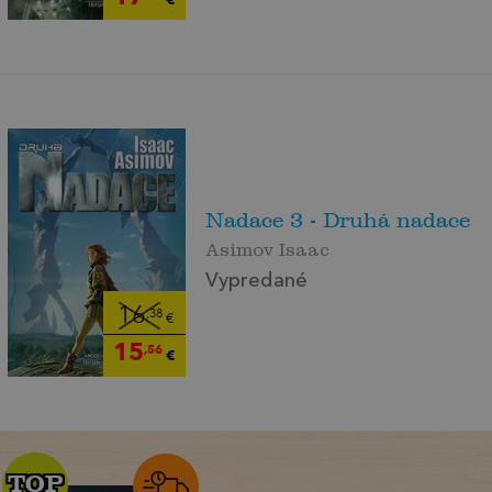
Nadace 3 - Druhá nadace
Asimov Isaac
Vypredané
16
,38
€
15
,56
€
TOP
TOP