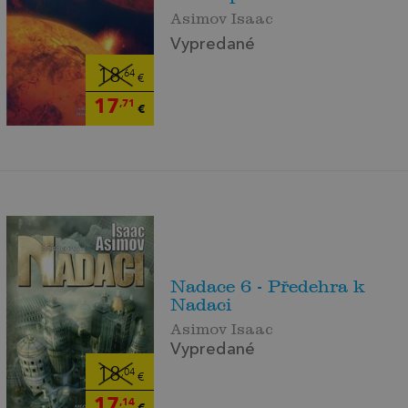
Asimov Isaac
Vypredané
18
,64
€
17
,71
€
Nadace 6 - Předehra k
Nadaci
Asimov Isaac
Vypredané
18
,04
€
17
,14
€