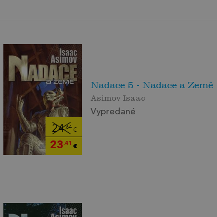
Nadace 5 - Nadace a Země
Asimov Isaac
Vypredané
24
,64
€
23
,41
€