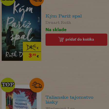
Kým Paríž spal
Druart Ruth
Na sklade
pridať do košíka
14
,90
€
3
,95
€
TOP
TOP
Talianske tajomstvo
lásky
Winterová Lea