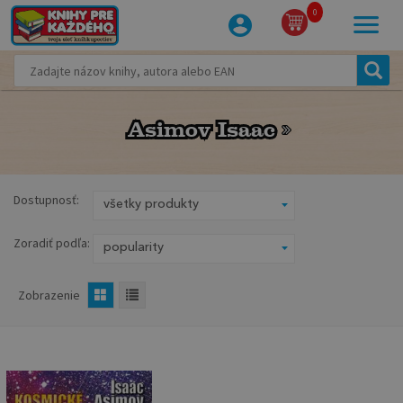
0
Asimov Isaac
Asimov Isaac
Dostupnosť:
Zoradiť podľa:
Zobrazenie