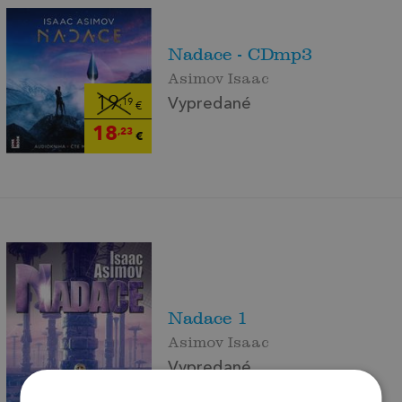
Nadace - CDmp3
Asimov Isaac
19
Vypredané
,19
€
18
,23
€
Nadace 1
Asimov Isaac
Vypredané
19
,20
€