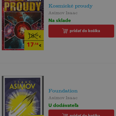
Kosmické proudy
Asimov Isaac
Na sklade
pridať do košíka
18
,04
€
17
,14
€
Foundation
Asimov Isaac
U dodávateľa
pridať do košíka