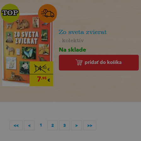
TOP
TOP
Zo sveta zvierat
. kolektív
Na sklade
pridať do košíka
14
,50
€
7
,95
€
1
<<
<
2
3
>
>>