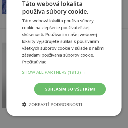
Táto webová lokalita
18
,24
€
používa súbory cookie.
Táto webová lokalita používa súbory
cookie na zlepšenie používateľskej
skúsenosti. Používaním našej webovej
lokality vyjadrujete súhlas s používaním
všetkých súborov cookie v súlade s našimi
zásadami používania súborov cookie.
Prečítať viac
Nadace 4 - Na hranicích
Nadace
SHOW ALL PARTNERS
(1913) →
Asimov Isaac
Vypredané
SÚHLASÍM SO VŠETKÝMI
18
,71
€
17
,77
€
ZOBRAZIŤ PODROBNOSTI