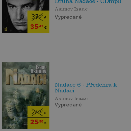
Druhá Nadace - CDmp3
Asimov Isaac
37
Vypredané
,34
€
35
,47
€
Nadace 6 - Předehra k
Nadaci
Asimov Isaac
Vypredané
26
,84
€
25
,50
€