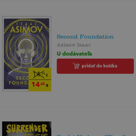
Second Foundation
Asimov Isaac
U dodávateľa
pridať do košíka
14
,79
€
14
,05
€