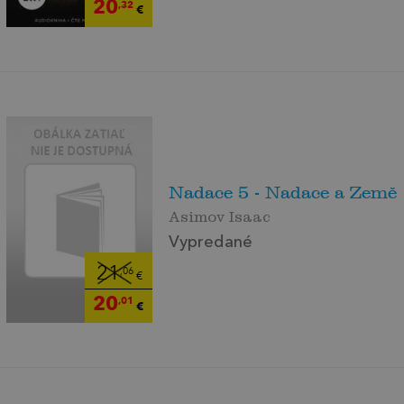
20
,32
€
Nadace 5 - Nadace a Země
Asimov Isaac
Vypredané
21
,06
€
20
,01
€