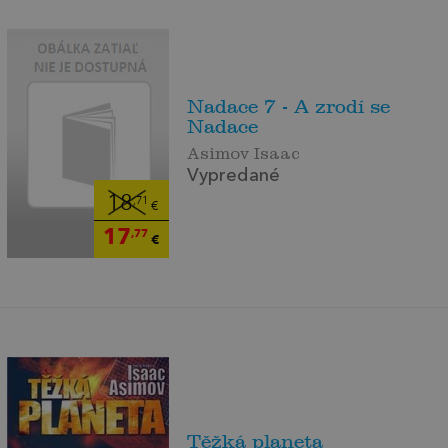
Nadace 7 - A zrodí se
Nadace
Asimov Isaac
Vypredané
18
,71
€
17
,77
€
Těžká planeta