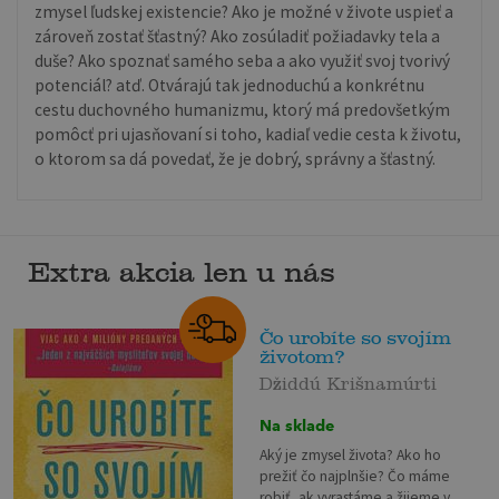
zmysel ľudskej existencie? Ako je možné v živote uspieť a
zároveň zostať šťastný? Ako zosúladiť požiadavky tela a
duše? Ako spoznať samého seba a ako využiť svoj tvorivý
potenciál? atď. Otvárajú tak jednoduchú a konkrétnu
cestu duchovného humanizmu, ktorý má predovšetkým
pomôcť pri ujasňovaní si toho, kadiaľ vedie cesta k životu,
o ktorom sa dá povedať, že je dobrý, správny a šťastný.
Extra akcia len u nás
Čo urobíte so svojím
životom?
Džiddú Krišnamúrti
Na sklade
Aký je zmysel života? Ako ho
prežiť čo najplnšie? Čo máme
robiť, ak vyrastáme a žijeme v