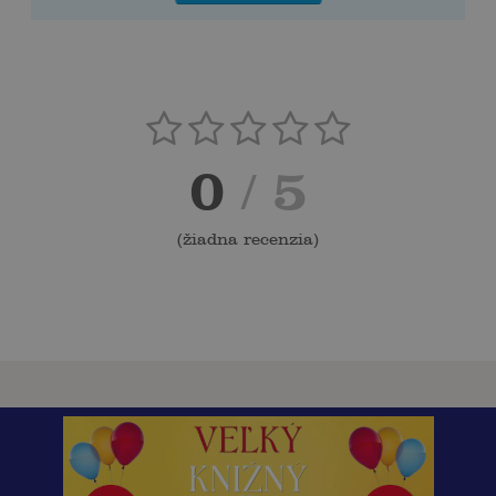
0
/ 5
(
žiadna recenzia
)