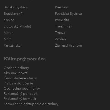
Banská Bystrica
Piešťany
Bratislava (4)
Považská Bystrica
Košice
Prievidza
Liptovský Mikuláš
Trenčín (2)
Martin
Trnava
Nitra
Zvolen
Partizánske
Žiar nad Hronom
Nákupný poradca
Osobné odbery
Ako nakupovať
Často kladené otázky
Platba a doručenie
Obchodné podmienky
Reklamačný poriadok
Reklamačný formulár
Formulár na odstúpenie od zmluvy