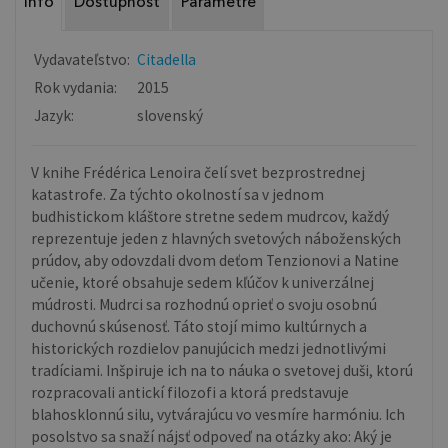
Info
Dostupnosť
Parametre
Vydavateľstvo:
Citadella
Rok vydania:
2015
Jazyk:
slovenský
V knihe Frédérica Lenoira čelí svet bezprostrednej
katastrofe. Za týchto okolností sa v jednom
budhistickom kláštore stretne sedem mudrcov, každý
reprezentuje jeden z hlavných svetových náboženských
prúdov, aby odovzdali dvom deťom Tenzionovi a Natine
učenie, ktoré obsahuje sedem kľúčov k univerzálnej
múdrosti. Mudrci sa rozhodnú oprieť o svoju osobnú
duchovnú skúsenosť. Táto stojí mimo kultúrnych a
historických rozdielov panujúcich medzi jednotlivými
tradíciami. Inšpiruje ich na to náuka o svetovej duši, ktorú
rozpracovali antickí filozofi a ktorá predstavuje
blahosklonnú silu, vytvárajúcu vo vesmíre harmóniu. Ich
posolstvo sa snaží nájsť odpoveď na otázky ako: Aký je