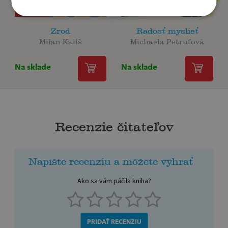
Zrod
Radosť myslieť
Milan Kališ
Michaela Petrufová
Na sklade
Na sklade
Recenzie čitateľov
Napíšte recenziu a môžete vyhrať
Ako sa vám páčila kniha?
PRIDAŤ RECENZIU