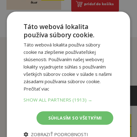
pridať do košíka
Táto webová lokalita
používa súbory cookie.
Táto webová lokalita používa súbory
Zákazníci, ktorí si kúpili
cookie na zlepšenie používateľskej
tento titul si tiež kúpili
skúsenosti. Používaním našej webovej
lokality vyjadrujete súhlas s používaním
všetkých súborov cookie v súlade s našimi
zásadami používania súborov cookie.
Prečítať viac
SHOW ALL PARTNERS
(1913) →
SÚHLASÍM SO VŠETKÝMI
13
14
,55
,90
€
€
12
2
,87
,95
€
€
ZOBRAZIŤ PODROBNOSTI