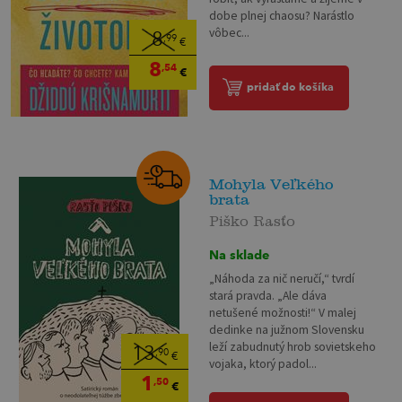
dobe plnej chaosu? Narástlo
vôbec...
8
,99
€
8
,54
€
pridať do košíka
Mohyla Veľkého
brata
Piško Rasťo
Na sklade
„Náhoda za nič neručí,“ tvrdí
stará pravda. „Ale dáva
netušené možnosti!“ V malej
dedinke na južnom Slovensku
leží zabudnutý hrob sovietskeho
13
,90
€
vojaka, ktorý padol...
1
,50
€