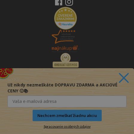
Už nikdy nezmeškáte DOPRAVU ZDARMA a AKCIOVÉ
CENY 🙂📚
Nechcem zmeškať žiadnu akciu
Spracovanie osobných údajov