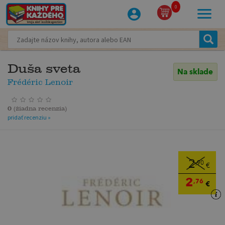
0
Duša sveta
Na sklade
Frédéric Lenoir
0
(
žiadna recenzia
)
pridať recenziu »
2
,90
€
2
,76
€