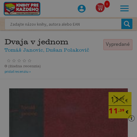
0
Dvaja v jednom
Vypredané
Tomáš Janovic, Dušan Polakovič
0
(
žiadna recenzia
)
pridať recenziu »
11
,99
€
11
,39
€