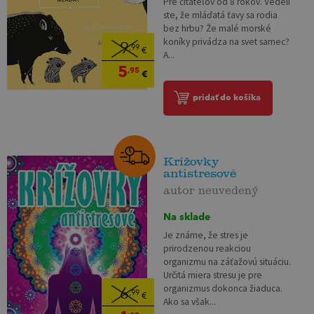
Pre čitateľov od 8 rokov. Vedeli
ste, že mláďatá ťavy sa rodia
bez hrbu? Že malé morské
koníky privádza na svet samec?
9
,99
€
A...
5
,95
€
pridať do košíka
Krížovky
antistresové
autor neuvedený
Na sklade
Je známe, že stres je
prirodzenou reakciou
organizmu na záťažovú situáciu.
Určitá miera stresu je pre
organizmus dokonca žiaduca.
6
,99
€
Ako sa však...