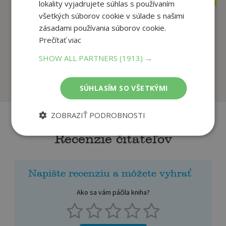
lokality vyjadrujete súhlas s používaním
všetkých súborov cookie v súlade s našimi
zásadami používania súborov cookie.
Elektronická
Elektronická
Prečítať viac
darčeková poukážka
darčeková poukážka
(na e...
(na e...
SHOW ALL PARTNERS
(1913) →
autor neuvedený
autor neuvedený
Na sklade
Na sklade
SÚHLASÍM SO VŠETKÝMI
ZOBRAZIŤ PODROBNOSTI
Recenzie čitateľov
Napíšte recenziu a môžete vyhrať
Ako sa vám páčila kniha?