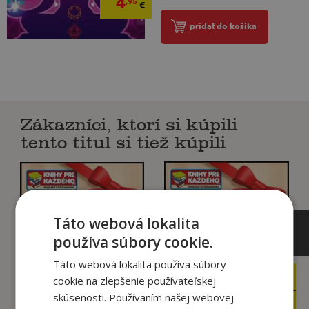
4
,95
€
pridať do košíka
Zákazníci, ktorí si kúpili
tento titul si tiež kúpili
Táto webová lokalita
používa súbory cookie.
Táto webová lokalita používa súbory
10
20
cookie na zlepšenie používateľskej
,00
,00
€
€
skúsenosti. Používaním našej webovej
10
20
,00
,00
€
€