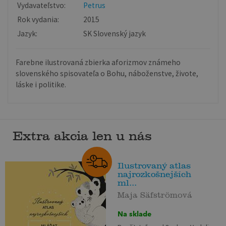
Vydavateľstvo:
Petrus
Rok vydania:
2015
Jazyk:
SK Slovenský jazyk
Farebne ilustrovaná zbierka aforizmov známeho
slovenského spisovateľa o Bohu, náboženstve, živote,
láske i politike.
Extra akcia len u nás
Ilustrovaný atlas
najrozkošnejších
ml...
Maja Säfströmová
Na sklade