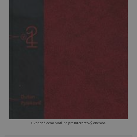
Uvedená cena platí iba pre internetový obchod.