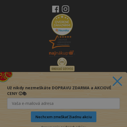
Už nikdy nezmeškáte DOPRAVU ZDARMA a AKCIOVÉ
CENY 🙂📚
Nechcem zmeškať žiadnu akciu