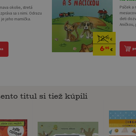
Psíček a 
mava okolie, stretá
mesiacov 
zpráva sa s nimi. Odrazu
deti doz
de je jeho mamička.
Aničkou, 
12
,90
€
6
,95
p
ka
€
ento titul si tiež kúpili