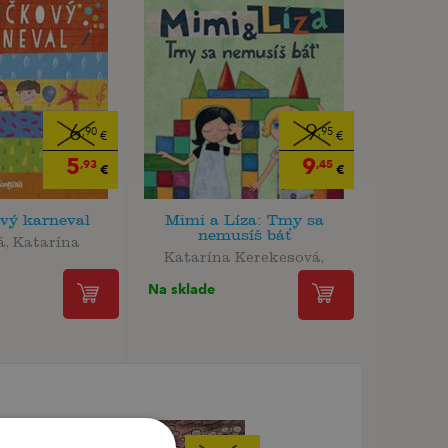
6
9
,90
,95
€
€
5
9
,93
,45
€
€
vý karneval
Mimi a Líza: Tmy sa
nemusíš báť
á, Katarína
Katarína Kerekesová,
Na sklade