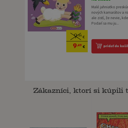
Malé jahniatko preskú
nových kamarátov a ro
ale zistí, že nevie, k
Podarí sa mu ju...
9
,99
€
9
,49
pridať do koší
€
Zákazníci, ktorí si kúpili t