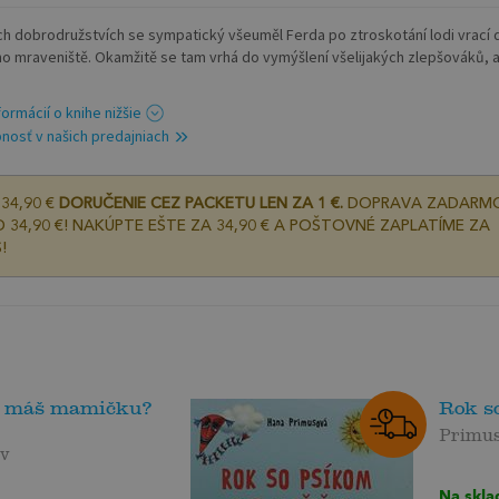
ích dobrodružstvích se sympatický všeuměl Ferda po ztroskotání lodi vrací 
o mraveniště. Okamžitě se tam vrhá do vymýšlení všelijakých zlepšováků, a
formácií o knihe nižšie
nosť v našich predajniach
34,90 €
DORUČENIE CEZ PACKETU LEN ZA 1 €.
DOPRAVA ZADARM
 34,90 €! NAKÚPTE EŠTE ZA 34,90 € A POŠTOVNÉ ZAPLATÍME ZA
!
e máš mamičku?
Rok s
Primu
ov
Na skla