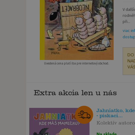
V dalš
rodnéh
při...
viac in
dostup
DO 
NAD
Uvedená cena platí iba pre internetový obchod.
VÁS
Extra akcia len u nás
Jahniatko, kd
- pískaci...
Kolektív autor
Na sklade