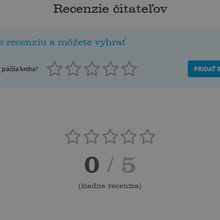
Recenzie čitateľov
e recenziu a môžete vyhrať
páčila kniha?
PRIDAŤ 
0
/ 5
(
žiadna recenzia
)