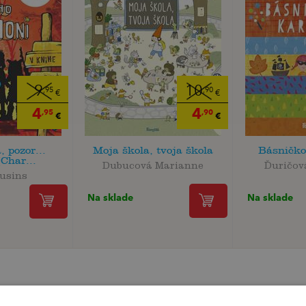
9
10
,95
,90
€
€
4
4
,95
,90
€
€
, pozor...
Moja škola, tvoja škola
Básničko
(Char...
Dubucová Marianne
Ďuričov
usins
Na sklade
Na sklade