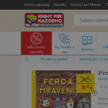
Knižný výpredaj
Novinky
Knižný Last Minute
T
Veľký knižný 
Hry, hračky a 
Odb
  Beletria  
výpredaj
viac
Pre deti a mládež
Beletria do 10 ro
Fer
Ondř
5
,45
€
5
,18
€
Vydava
Rok vy