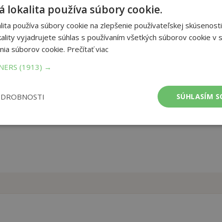
 lokalita používa súbory cookie.
da po ztroskotání lodi vrací do rodného mraveniště. Okamžitě se
ita používa súbory cookie na zlepšenie používateľskej skúsenosti
ři lovu divokých mšic nebo čištění chodeb. Ale ouha, mraveniště
o brzy vysvětlí a příběh končí hromadnou svatbou. Knížka je
ality vyjadrujete súhlas s používaním všetkých súborov cookie v s
nia súborov cookie.
Prečítať viac
TNERS
(1913) →
et strán:
80
ba:
Knihy viazané
mer:
169x240 mm
ODROBNOSTI
SÚHLASÍM S
tnosť:
375 g