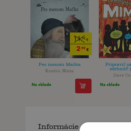
11
,90
€
2
,90
€
Pes menom Mačka
Pripraviť sa
zdrhnúť! 
Kontio, Elina
Dave Co
Na sklade
Na sklade
Informácie o knihe