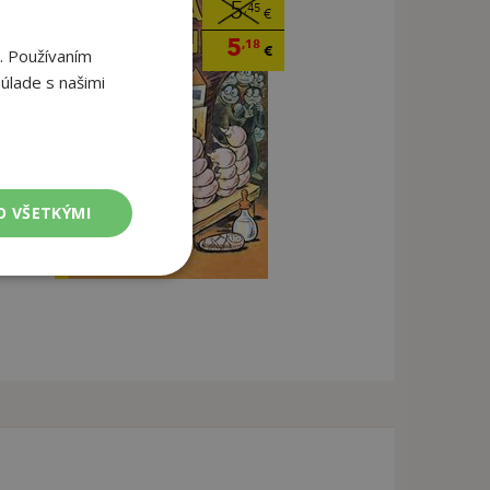
5
,45
€
5
,18
€
. Používaním
úlade s našimi
O VŠETKÝMI