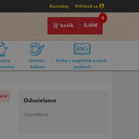
Kontakty
Prihlásiť sa
0
košík
0,00
€
ácia, 
Umenie, 
Knihy v angličtine a iných 
enstvo
kultúra
jazykoch
ané
Odosielame
Vypredané