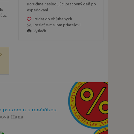
Doručíme nasledujúci pracovný deň po
do
expedovaní.
ť už
Pridať do obľúbených
Poslať e-mailom priateľovi
Vytlačiť
O
o psíkom a s mačičkou
sová Hana
de