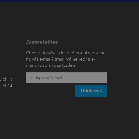
Newsletter
Chcete dostávať akciové ponuky priamo
na váš e-mail? (maximálne jedna e-
mailová správa za týždeň)
 čl.13
 čl.14
Odoberať