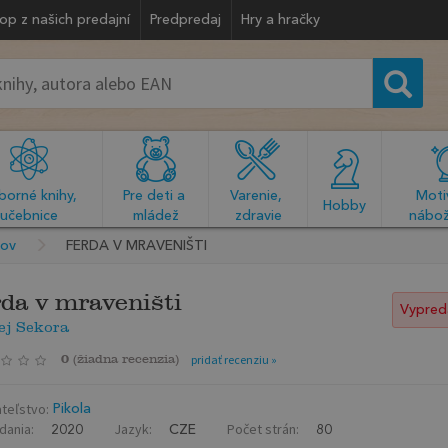
op z našich predajní
Predpredaj
Hry a hračky
orné knihy, 
Pre deti a 
Varenie, 
Motiv
  Hobby  
učebnice
mládež
zdravie
nábož
kov
FERDA V MRAVENIŠTI
da v mraveništi
Vypred
ej Sekora
0
(
žiadna recenzia
)
pridať recenziu »
teľstvo:
Pikola
dania:
Jazyk:
Počet strán:
2020
CZE
80