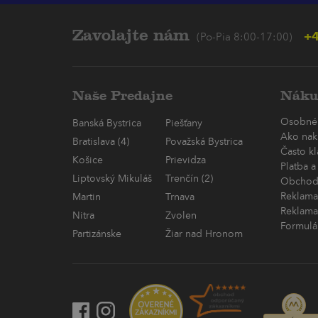
Zavolajte nám
+4
(Po-Pia 8:00-17:00)
Naše Predajne
Náku
Osobné
Banská Bystrica
Piešťany
Ako nak
Bratislava (4)
Považská Bystrica
Často k
Košice
Prievidza
Platba a
Liptovský Mikuláš
Trenčín (2)
Obchod
Reklama
Martin
Trnava
Reklama
Nitra
Zvolen
Formulá
Partizánske
Žiar nad Hronom