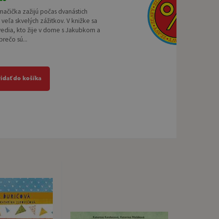
mačička zažijú počas dvanástich
veľa skvelých zážitkov. V knižke sa
vedia, kto žije v dome s Jakubkom a
prečo sú...
ridať do košíka