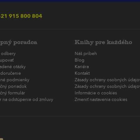
21 915 800 804
pný poradca
Knihy pre každého
 odbery
Náš príbeh
upovať
Blog
ladené otázky
Kariéra
 doručenie
Kontakt
né podmienky
Zásady ochrany osobných údajov
čný poriadok
Zásady ochrany osobných údajov
čný formulár
Informácie o cookies
r na odstúpenie od zmluvy
Zmeniť nastavenia cookies