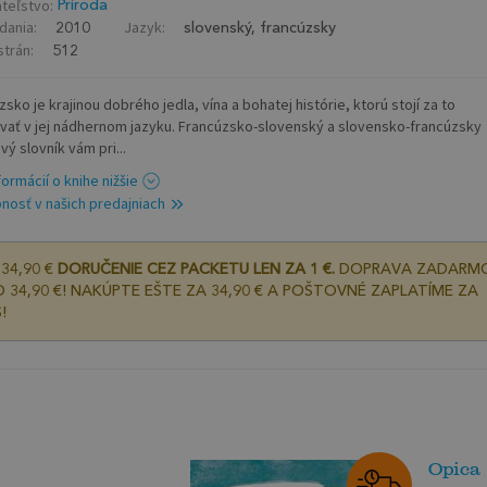
teľstvo:
Príroda
dania:
Jazyk:
2010
slovenský, francúzsky
strán:
512
sko je krajinou dobrého jedla, vína a bohatej histórie, ktorú stojí za to
vať v jej nádhernom jazyku. Francúzsko-slovenský a slovensko-francúzsky
ý slovník vám pri...
formácií o knihe nižšie
nosť v našich predajniach
34,90 €
DORUČENIE CEZ PACKETU LEN ZA 1 €.
DOPRAVA ZADARM
 34,90 €! NAKÚPTE EŠTE ZA 34,90 € A POŠTOVNÉ ZAPLATÍME ZA
!
Opica 