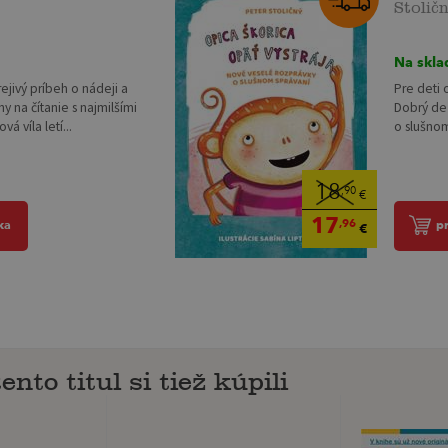
Stolič
Na skla
rejivý príbeh o nádeji a
Pre deti 
ny na čítanie s najmilšími
Dobrý deň
á víla letí...
o slušnom 
18
,90
€
17
,96
ka
p
€
ento titul si tiež kúpili