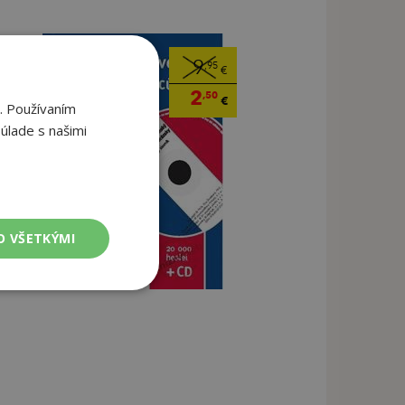
9
,95
€
2
,50
€
. Používaním
úlade s našimi
O VŠETKÝMI