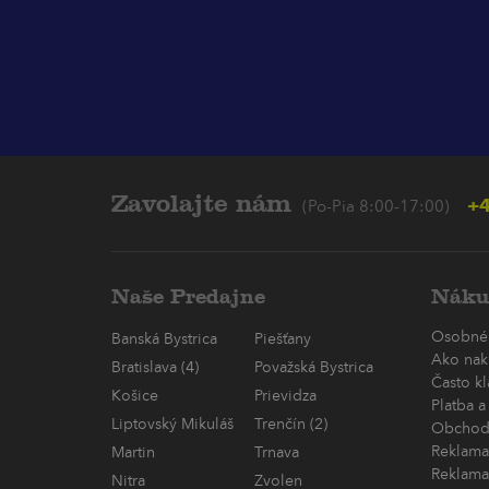
Zavolajte nám
+4
(Po-Pia 8:00-17:00)
Naše Predajne
Náku
Osobné
Banská Bystrica
Piešťany
Ako nak
Bratislava (4)
Považská Bystrica
Často k
Košice
Prievidza
Platba a
Liptovský Mikuláš
Trenčín (2)
Obchod
Reklama
Martin
Trnava
Reklama
Nitra
Zvolen