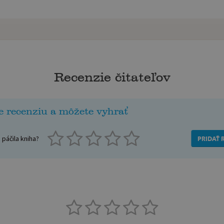
Recenzie čitateľov
e recenziu a môžete vyhrať
páčila kniha?
PRIDAŤ 