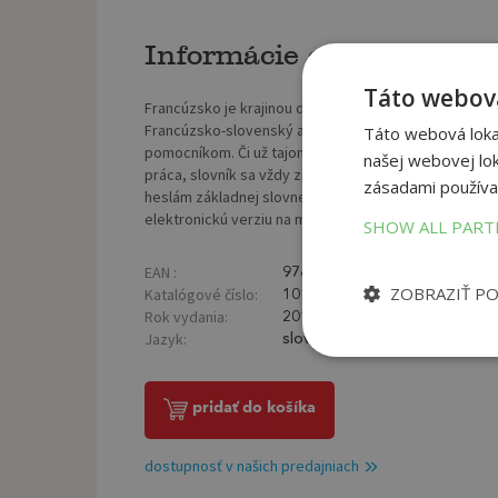
Informácie o knihe
Táto webová
Francúzsko je krajinou dobrého jedla, vína a bohatej h
Francúzsko-slovenský a slovensko-francúzsky vrecko
Táto webová lokal
pomocníkom. Či už tajomstvá francúzštiny spoznávate
našej webovej lok
práca, slovník sa vždy zíde. Je určený širokej verejn
zásadami používa
heslám základnej slovnej zásoby sa v krajine určite ne
elektronickú verziu na multimediálnom CD.
SHOW ALL PAR
EAN :
Poč
9788007018488
ZOBRAZIŤ P
Katalógové číslo:
Väz
1018327
Rok vydania:
Roz
2010
Jazyk:
Hmo
slovenský, francúzsky
pridať do košíka
dostupnosť v našich predajniach