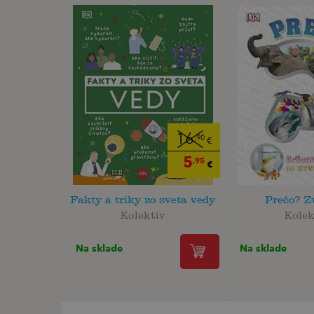
16
,90
€
5
,95
€
Fakty a triky zo sveta vedy
Prečo? Z
Kolektív
Kolek
Na sklade
Na sklade