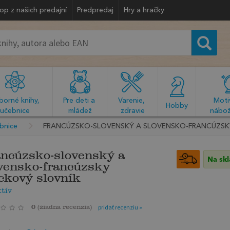
op z našich predajní
Predpredaj
Hry a hračky
orné knihy, 
Pre deti a 
Varenie, 
Motiv
  Hobby  
učebnice
mládež
zdravie
nábož
ebnice
FRANCÚZSKO-SLOVENSKÝ A SLOVENSKO-FRANCÚZSK
ncúzsko-slovenský a
Na sk
vensko-francúzsky
ckový slovník
tív
0
(
žiadna recenzia
)
pridať recenziu »