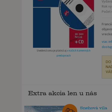
Vydava
Rok vy
Počet 
Francúz
objavo
vreckov
viac in
dostup
Uvedená cena je platná aj
v našich kamenných
predajniach
DO 
NAD
VÁS
Extra akcia len u nás
Snehová víla