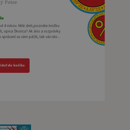
ný Peter
de
od 4 rokov. Milé deti,poznáte knižku
, opica Škorica? Ak áno a rozprávky
správaní sa vám páčili, tak vás isto...
ridať do košíka