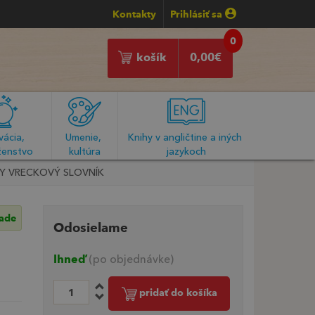
Kontakty
Prihlásiť sa
0
košík
0,00
€
ácia, 
Umenie, 
Knihy v angličtine a iných 
enstvo
kultúra
jazykoch
Y VRECKOVÝ SLOVNÍK
lade
Odosielame
Ihneď
(po objednávke)
pridať do košíka