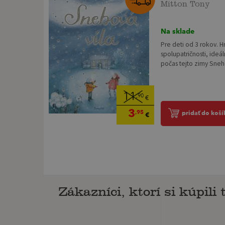
Mitton Tony
Na sklade
Pre deti od 3 rokov. H
spolupatričnosti, ideál
počas tejto zimy Snehov
11
,90
€
3
,95
pridať do koší
€
Zákazníci, ktorí si kúpili t