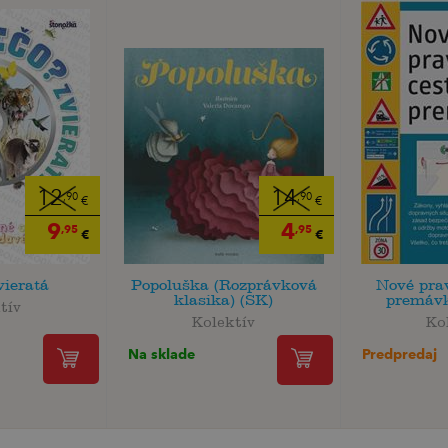
12
14
,90
,90
€
€
9
4
,95
,95
€
€
vieratá
Popoluška (Rozprávková
Nové prav
klasika) (SK)
premávk
tív
Kolektív
Ko
Na sklade
Predpredaj