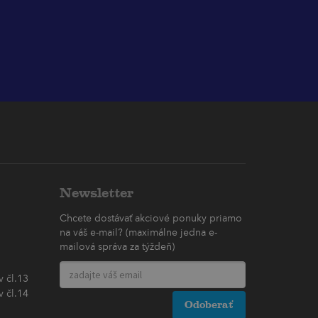
Newsletter
Chcete dostávať akciové ponuky priamo
na váš e-mail? (maximálne jedna e-
mailová správa za týždeň)
 čl.13
 čl.14
Odoberať