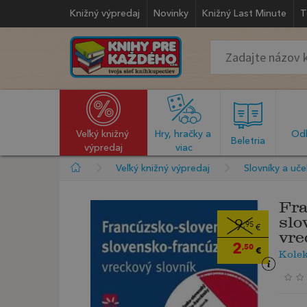
Knižný výpredaj
Novinky
Knižný Last Minute
T
Veľký knižný 
Hry, hračky a 
Odb
  Beletria  
výpredaj
viac
Veľký knižný výpredaj
Slovníky a uč
Fra
slo
9
,95
€
vre
2
,50
€
Kolek