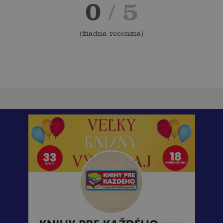
0
/ 5
(
žiadna recenzia
)