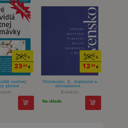
29
59
,90
,90
€
€
23
12
,62
,50
€
€
idlá cestnej
Slovensko, 2., doplnené a
y platné...
aktualizova...
lektív
Kolektív
Na sklade