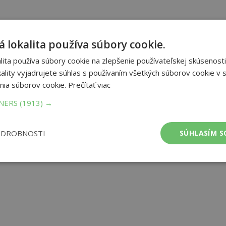
 lokalita používa súbory cookie.
istórie, ktorú stojí za to objavovať v jej nádhernom jazyku.
vý slovník vám pri tomto spoznávaní bude veľmi užitočným
ita používa súbory cookie na zlepšenie používateľskej skúsenosti
 ako študent, turista alebo vás do zeme galského kohúta zaviala
ality vyjadrujete súhlas s používaním všetkých súborov cookie v s
osti a ponúka moderný, v súčasnosti používaný jazyk. Vďaka 20 000
nia súborov cookie.
Prečítať viac
stratíte. Publikácia ponúka praktický knižný slovník a tiež jeho
TNERS
(1913) →
et strán:
512
ODROBNOSTI
SÚHLASÍM S
ba:
Knihy viazané
mer:
88x118 mm
tnosť:
200 g