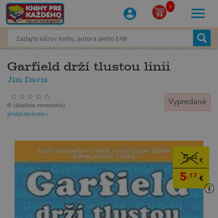
0
Garfield drží tlustou linii
Jim Davis
Vypredané
0
(
žiadna recenzia
)
pridať recenziu »
5
,44
€
5
,17
€