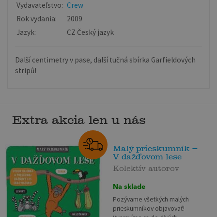
Vydavateľstvo:
Crew
Rok vydania:
2009
Jazyk:
CZ Český jazyk
Další centimetry v pase, další tučná sbírka Garfieldových
stripů!
Extra akcia len u nás
Malý prieskumník –
V dažďovom lese
Kolektív autorov
Na sklade
Pozývame všetkých malých
prieskumníkov objavovať!