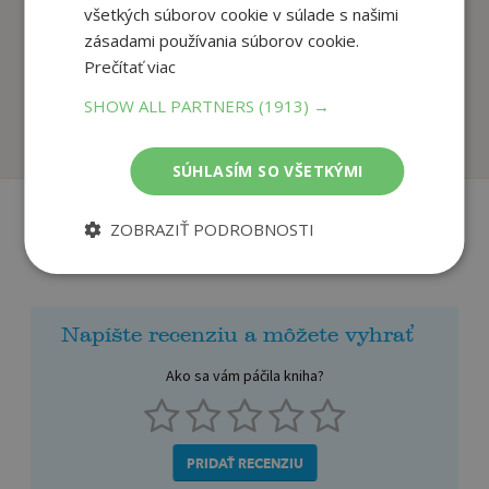
všetkých súborov cookie v súlade s našimi
zásadami používania súborov cookie.
Garfield to smaží (č.
Garfield říhá od srdce
Prečítať viac
55)
Jim Davis
Jim Davis
SHOW ALL PARTNERS
(1913) →
Na sklade
Na sklade
SÚHLASÍM SO VŠETKÝMI
ZOBRAZIŤ PODROBNOSTI
Recenzie čitateľov
Napíšte recenziu a môžete vyhrať
Ako sa vám páčila kniha?
PRIDAŤ RECENZIU