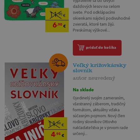
Vypravíme sa do divých
dažďových lesov na celom
svete. Pod odklápacími
11
,90
€
okienkami nájdeš podivuhodné
6
zvieratá, ktoré tam žijú.
,90
€
Preskúmaj výškové...
pridať do košíka
Veľký krížovkársky
slovník
autor neuvedený
Na sklade
Ojedinelý svojím zameraním,
všestranný záberom, tradičný
formátom, aktuálny vďaka
súčasným pojmom. Nový člen
rodiny slovníkov Ottovho
11
,99
€
nakladateľstva je v prvom rade
4
určený...
,95
€