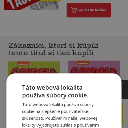
pridať do košíka
Zákazníci, ktorí si kúpili
tento titul si tiež kúpili
Táto webová lokalita
používa súbory cookie.
Táto webová lokalita používa súbory
8
9
,19
,35
cookie na zlepšenie používateľskej
€
€
skúsenosti. Používaním našej webovej
7
8
,78
,88
€
€
lokality vyjadrujete súhlas s používaním