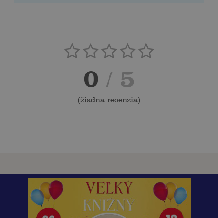
0
/ 5
(
žiadna recenzia
)