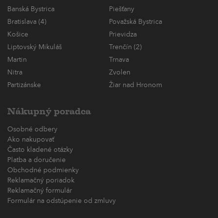
Banská Bystrica
Piešťany
Bratislava (4)
Považská Bystrica
Košice
Prievidza
Liptovský Mikuláš
Trenčín (2)
Martin
Trnava
Nitra
Zvolen
Partizánske
Žiar nad Hronom
Nákupný poradca
Osobné odbery
Ako nakupovať
Často kladené otázky
Platba a doručenie
Obchodné podmienky
Reklamačný poriadok
Reklamačný formulár
Formulár na odstúpenie od zmluvy