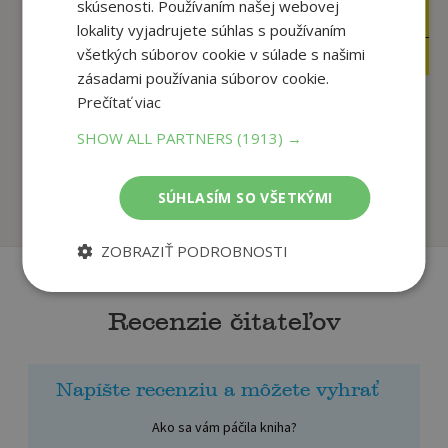
skúsenosti. Používaním našej webovej
5
5
,44
,44
€
€
lokality vyjadrujete súhlas s používaním
5
5
,17
,17
všetkých súborov cookie v súlade s našimi
€
€
zásadami používania súborov cookie.
Prečítať viac
Garfield zvažuje
Garfield ve velkém
SHOW ALL PARTNERS
(1913) →
možnosti (č. 47)
Jim Davis
Jim Davis
SÚHLASÍM SO VŠETKÝMI
Na sklade
Na sklade
ZOBRAZIŤ PODROBNOSTI
Recenzie čitateľov
Napíšte recenziu a môžete vyhrať
Ako sa vám páčila kniha?