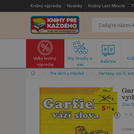
Knižný výpredaj
Novinky
Knižný Last Minute
T
Veľký knižný 
Hry, hračky a 
Odb
  Beletria  
výpredaj
viac
Pre deti a mládež
Fantasy, sci-fi, ko
Gar
vyd
5
,44
€
Jim D
5
,17
€
Vydava