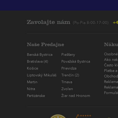
Zavolajte nám
+4
(Po-Pia 8:00-17:00)
Naše Predajne
Náku
Osobné
Banská Bystrica
Piešťany
Ako nak
Bratislava (4)
Považská Bystrica
Často k
Košice
Prievidza
Platba a
Liptovský Mikuláš
Trenčín (2)
Obchod
Reklama
Martin
Trnava
Reklama
Nitra
Zvolen
Formulá
Partizánske
Žiar nad Hronom