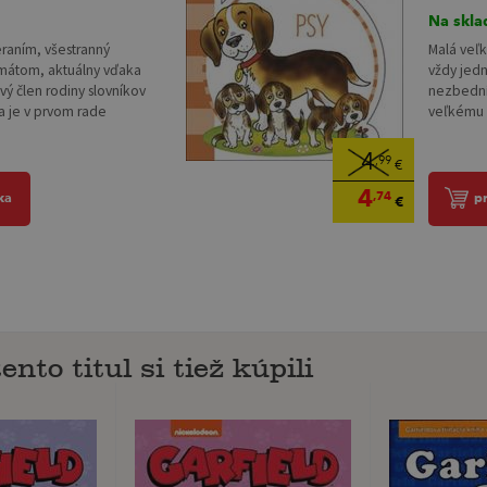
Na skla
raním, všestranný
Malá veľk
rmátom, aktuálny vďaka
vždy jedn
ý člen rodiny slovníkov
nezbední
a je v prvom rade
veľkému 
4
,99
€
4
,74
ka
p
€
ento titul si tiež kúpili