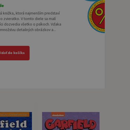
de
á knižka, ktorá najmenším predstaví
o zvieratko. V tomto diele sa malí
ci dozvedia všetko o psíkoch. Vďaka
množstvu detailných obrázkov a...
ridať do košíka