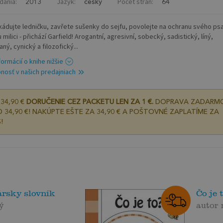
dania:
Jazyk:
Počet strán:
2013
český
64
kádujte ledničku, zavřete sušenky do sejfu, povolejte na ochranu svého ps
 milici - přichází Garfield! Arogantní, agresivní, sobecký, sadistický, líný,
ný, cynický a filozofický...
formácií o knihe nižšie
nosť v našich predajniach
34,90 €
DORUČENIE CEZ PACKETU LEN ZA 1 €.
DOPRAVA ZADARM
 34,90 €! NAKÚPTE EŠTE ZA 34,90 € A POŠTOVNÉ ZAPLATÍME ZA
!
ársky slovník
Čo je t
ý
autor