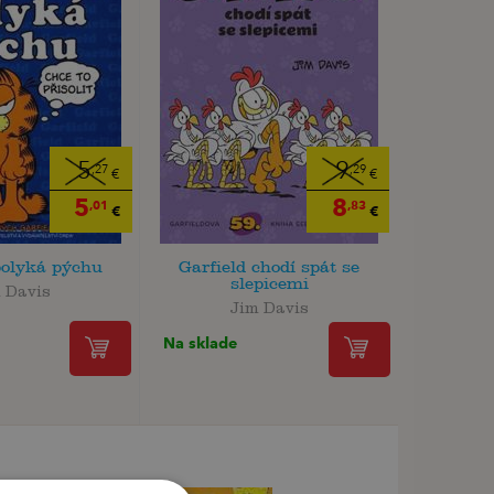
5
9
,27
,29
€
€
5
8
,01
,83
€
€
polyká pýchu
Garfield chodí spát se
slepicemi
 Davis
Jim Davis
Na sklade