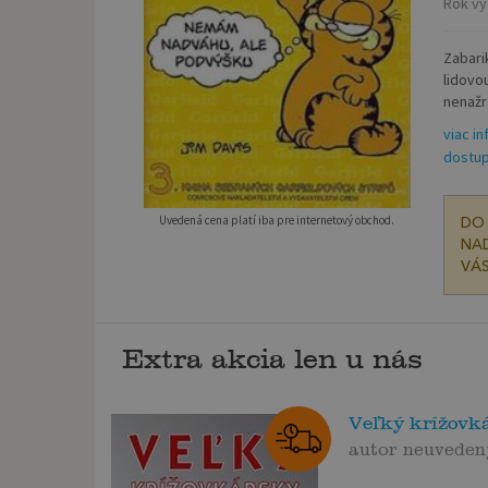
Rok vy
Zabari
lidovou
nenažra
viac in
dostup
Uvedená cena platí iba pre internetový obchod.
DO 
NAD
VÁS
Extra akcia len u nás
Veľký krížovk
autor neuveden