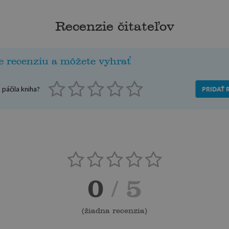
Recenzie čitateľov
e recenziu a môžete vyhrať
páčila kniha?
PRIDAŤ 
0
/ 5
(
žiadna recenzia
)