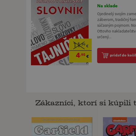
Na sklade
Ojedinelý svojím zame
záberom, tradičný fo
súčasným pojmom. Nov
Ottovho nakladateľstv
určený...
11
,99
€
4
,95
pridať do koší
€
Zákazníci, ktorí si kúpili t