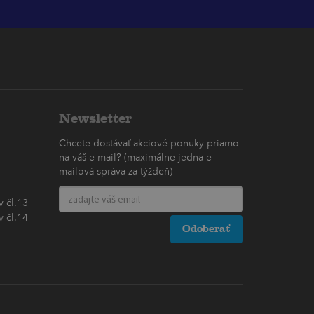
Newsletter
Chcete dostávať akciové ponuky priamo
na váš e-mail? (maximálne jedna e-
mailová správa za týždeň)
 čl.13
 čl.14
Odoberať