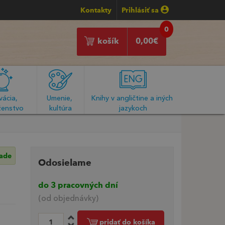
Kontakty
Prihlásiť sa
0
košík
0,00
€
ácia, 
Umenie, 
Knihy v angličtine a iných 
enstvo
kultúra
jazykoch
lade
Odosielame
do 3 pracovných dní
(od objednávky)
pridať do košíka