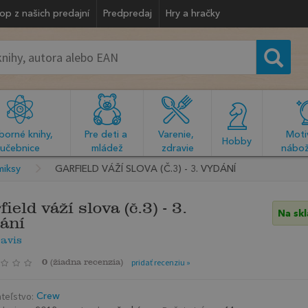
op z našich predajní
Predpredaj
Hry a hračky
orné knihy, 
Pre deti a 
Varenie, 
Motiv
  Hobby  
učebnice
mládež
zdravie
nábož
miksy
GARFIELD VÁŽÍ SLOVA (Č.3) - 3. VYDÁNÍ
field váží slova (č.3) - 3.
Na sk
ání
avis
0
(
žiadna recenzia
)
pridať recenziu »
teľstvo:
Crew