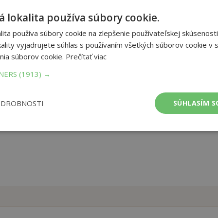
 lokalita používa súbory cookie.
lejte na ochranu svého psa lidovou milici - přichází Garfield!
ita používa súbory cookie na zlepšenie používateľskej skúsenosti
žraný, cynický a filozofický kocour se značně zkresleným
ality vyjadrujete súhlas s používaním všetkých súborov cookie v s
nia súborov cookie.
Prečítať viac
et strán:
64
TNERS
(1913) →
ba:
Paperback
mer:
210x298 mm
tnosť:
198 g
ODROBNOSTI
SÚHLASÍM S