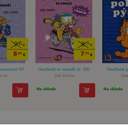
9
8
,35
,19
€
€
8
7
,88
,78
€
€
kousnutí 67
Garfield to smaží (č. 55)
Garfield 
avis
Jim Davis
Jim
Na sklade
Na sklade