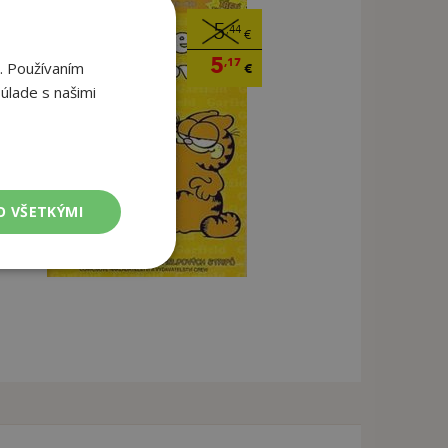
5
,44
€
5
,17
. Používaním
€
úlade s našimi
O VŠETKÝMI