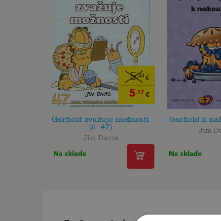
5
,44
€
5
,17
€
Garfield zvažuje možnosti
Garfield k na
(č. 47)
Jim D
Jim Davis
Na sklade
Na sklade