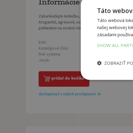
Informácie o knihe
Táto webová
Zabarikádujte ledničku, zavřete sušenky do sejfu, povo
Táto webová lokal
Arogantní, agresivní, sobecký, sadistický, líný, nena
našej webovej lok
pohledem na osobní vlastnictví.
zásadami používa
EAN :
Poč
9788074492211
SHOW ALL PAR
Katalógové číslo:
Väz
1143922
Rok vydania:
Roz
2013
Jazyk:
Hmo
český
ZOBRAZIŤ P
pridať do košíka
dostupnosť v našich predajniach