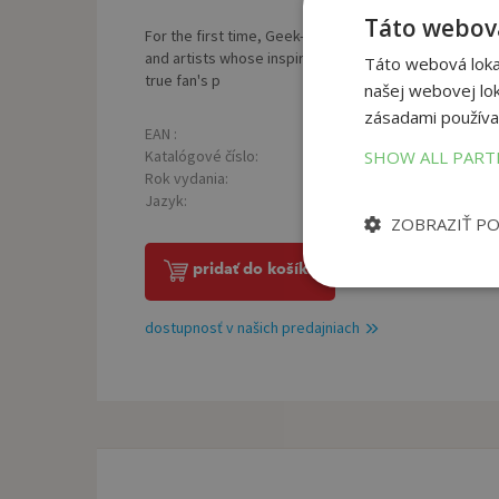
Táto webová
For the first time, Geek-Art collects the work of near
and artists whose inspired interpretations of favouri
Táto webová lokal
true fan's p
našej webovej lok
zásadami používa
EAN :
Poč
9781452140483
SHOW ALL PAR
Katalógové číslo:
Väz
1376519
Rok vydania:
2014
Jazyk:
anglický
ZOBRAZIŤ P
pridať do košíka
dostupnosť v našich predajniach