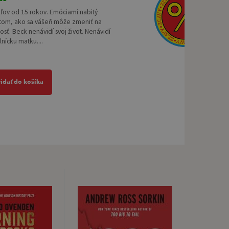
eľov od 15 rokov. Emóciami nabitý
 tom, ako sa vášeň môže zmeniť na
sť. Beck nenávidí svoj život. Nenávidí
lnícku matku....
ridať do košíka