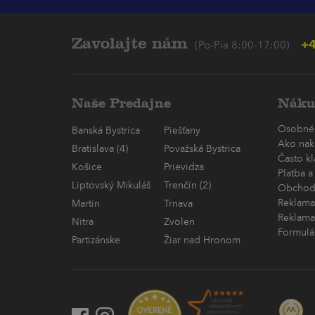
Zavolajte nám
+4
(Po-Pia 8:00-17:00)
Naše Predajne
Náku
Osobné
Banská Bystrica
Piešťany
Ako nak
Bratislava (4)
Považská Bystrica
Často k
Košice
Prievidza
Platba a
Liptovský Mikuláš
Trenčín (2)
Obchod
Reklama
Martin
Trnava
Reklama
Nitra
Zvolen
Formulá
Partizánske
Žiar nad Hronom