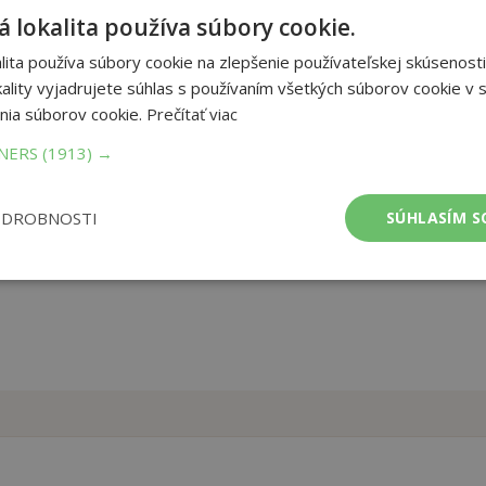
 lokalita používa súbory cookie.
ly 100 international illustrators, graphic designers, photographers
te 'geek' characters celebrate them with creative brilliance and a
ita používa súbory cookie na zlepšenie používateľskej skúsenosti
ality vyjadrujete súhlas s používaním všetkých súborov cookie v s
nia súborov cookie.
Prečítať viac
et strán:
416
TNERS
(1913) →
ba:
Paperback / softback
ODROBNOSTI
SÚHLASÍM S