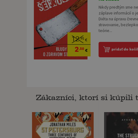
Nikdy predtým sme neb
záplave informácií o j
Diéta na úpravu črevne
stravovanie, bezlepko
teórie...
12
,95
€
2
,50
pridať do koší
€
Zákazníci, ktorí si kúpili t