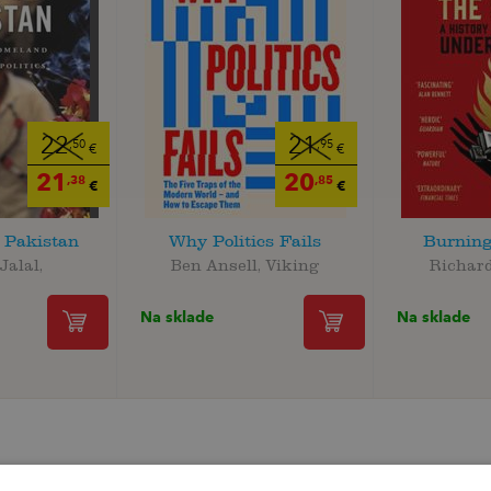
22
21
,50
,95
€
€
21
20
,38
,85
€
€
r Pakistan
Why Politics Fails
Burning
Jalal,
Ben Ansell, Viking
Richar
Na sklade
Na sklade