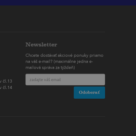
Newsletter
Chcete dostávať akciové ponuky priamo
na váš e-mail? (maximálne jedna e-
mailová správa za týždeň)
 čl.13
 čl.14
Odoberať