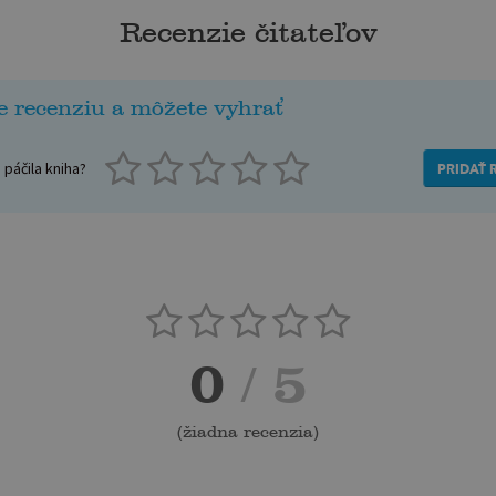
Recenzie čitateľov
e recenziu a môžete vyhrať
páčila kniha?
PRIDAŤ 
0
/ 5
(
žiadna recenzia
)