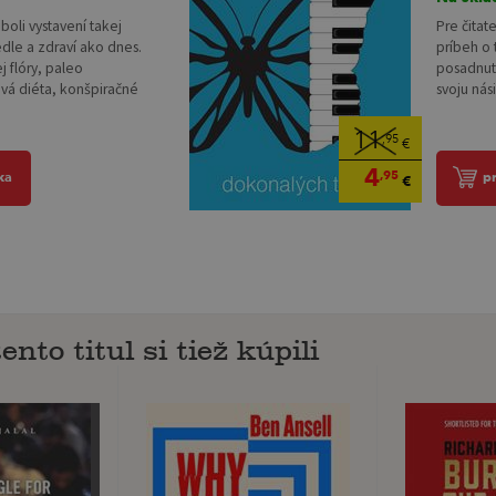
oli vystavení takej
Pre čitat
edle a zdraví ako dnes.
príbeh o
j flóry, paleo
posadnuto
vá diéta, konšpiračné
svoju nási
11
,95
€
4
,95
ka
p
€
ento titul si tiež kúpili