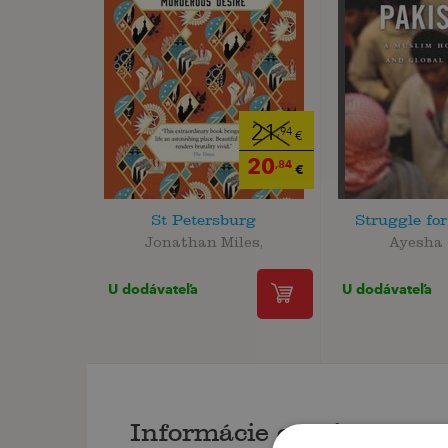
21
,94
€
20
,84
€
St Petersburg
Struggle fo
Jonathan Miles,
Ayesha 
U dodávateľa
U dodávateľa
Informácie o knihe