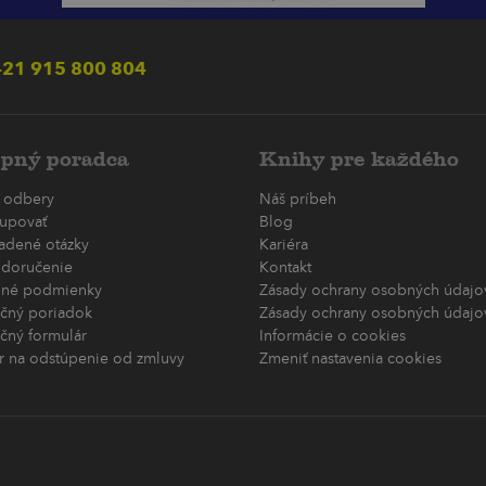
21 915 800 804
pný poradca
Knihy pre každého
 odbery
Náš príbeh
upovať
Blog
ladené otázky
Kariéra
 doručenie
Kontakt
né podmienky
Zásady ochrany osobných údajov
čný poriadok
Zásady ochrany osobných údajov
čný formulár
Informácie o cookies
r na odstúpenie od zmluvy
Zmeniť nastavenia cookies