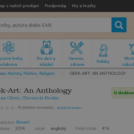
op z našich predajní
Predpredaj
Hry a hračky
orné knihy, 
Pre deti a 
Varenie, 
Motiv
  Hobby  
učebnice
mládež
zdravie
nábož
aw, History, Politics, Religion
GEEK-ART: AN ANTHOLOGY
k-Art: An Anthology
U dodáva
s Olivri, Chronicle Books
0
(
žiadna recenzia
)
pridať recenziu »
teľstvo:
Slovart
dania:
Jazyk:
Počet strán:
2014
anglický
416