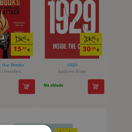
15
31
,95
,95
€
€
15
30
,15
,35
€
€
 the Books
1929
d Ovenden,
Andrew Ross
Na sklade