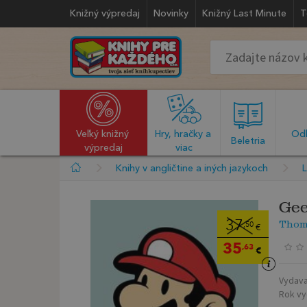
Knižný výpredaj
Novinky
Knižný Last Minute
T
Veľký knižný 
Hry, hračky a 
Odb
  Beletria  
výpredaj
viac
Knihy v angličtine a iných jazykoch
L
Gee
Thoma
37
,50
€
35
,63
€
Vydava
Rok vy