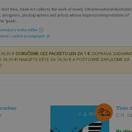
 first time, Geek-Art collects the work of nearly 100 international illustrator
c designers, photographers and artists whose inspired interpretations of
te 'geek'...
formácií o knihe nižšie
nosť v našich predajniach
34,90 €
DORUČENIE CEZ PACKETU LEN ZA 1 €.
DOPRAVA ZADARM
 34,90 €! NAKÚPTE EŠTE ZA 34,90 € A POŠTOVNÉ ZAPLATÍME ZA
!
kuchár
Tisíc 
r
C.G. D
Na skla