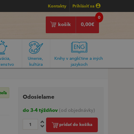
Kontakty
Prihlásiť sa
0
košík
0,00
€
ácia, 
Umenie, 
Knihy v angličtine a iných 
enstvo
kultúra
jazykoch
teľa
Odosielame
do 3-4 týždňov
(od objednávky)
pridať do košíka