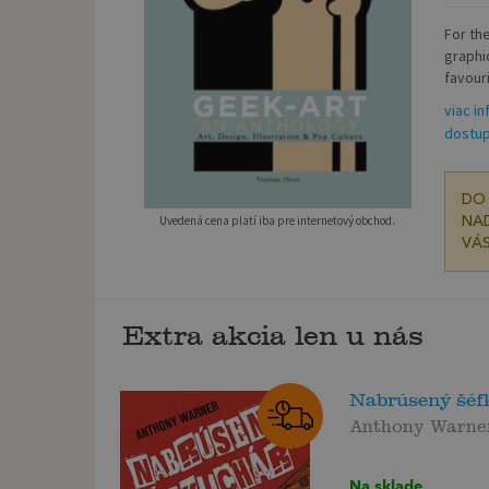
For the
graphi
favouri
viac in
dostup
DO 
Uvedená cena platí iba pre internetový obchod.
NAD
VÁS
Extra akcia len u nás
Nabrúsený šéf
Anthony Warne
Na sklade