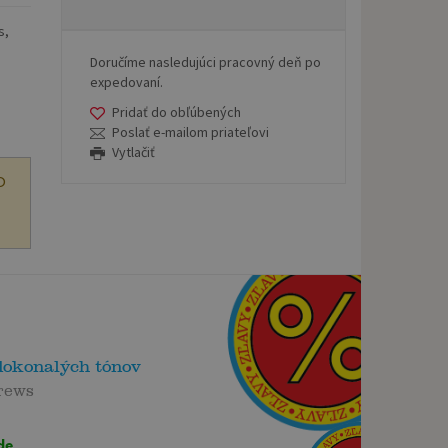
s,
Doručíme nasledujúci pracovný deň po
expedovaní.
Pridať do obľúbených
Poslať e-mailom priateľovi
Vytlačiť
O
dokonalých tónov
rews
de