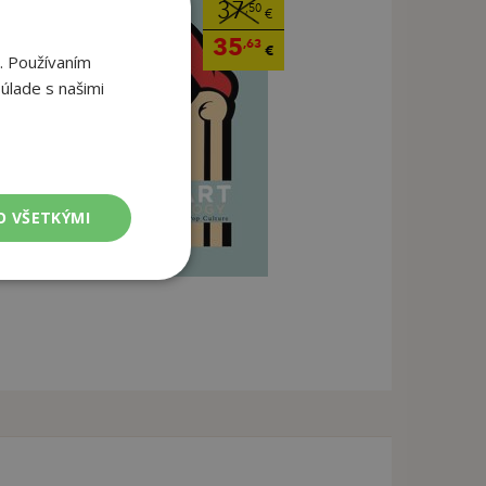
37
,50
€
35
,63
€
. Používaním
úlade s našimi
O VŠETKÝMI