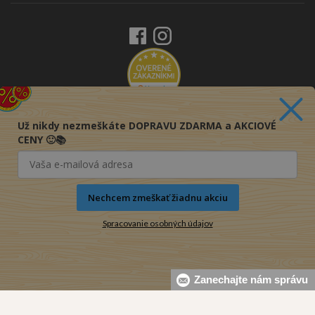
Už nikdy nezmeškáte DOPRAVU ZDARMA a AKCIOVÉ
CENY 🙂📚
Nechcem zmeškať žiadnu akciu
Spracovanie osobných údajov
Zanechajte nám správu