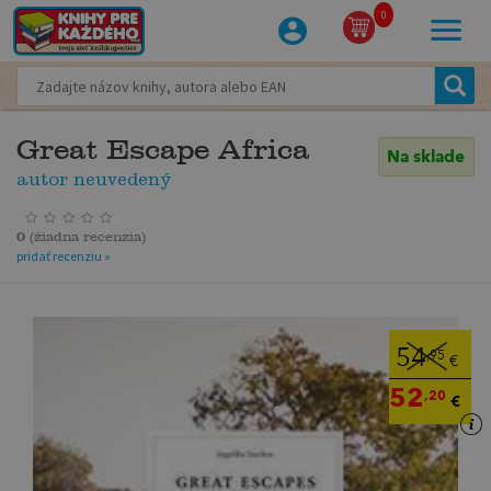
0
Great Escape Africa
Na sklade
autor neuvedený
0
(
žiadna recenzia
)
pridať recenziu »
54
,95
€
52
,20
€