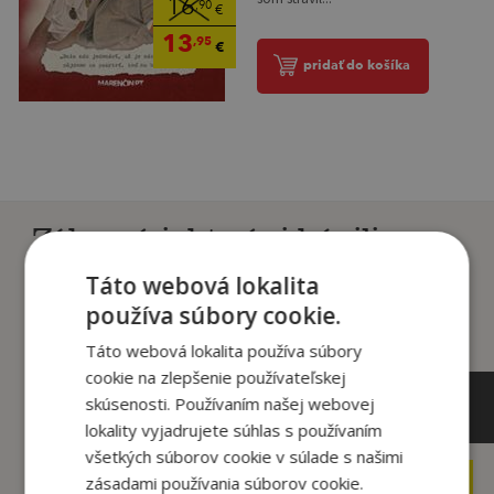
16
,90
€
13
,95
€
pridať do košíka
Zákazníci, ktorí si kúpili
tento titul si tiež kúpili
Táto webová lokalita
používa súbory cookie.
Táto webová lokalita používa súbory
cookie na zlepšenie používateľskej
skúsenosti. Používaním našej webovej
lokality vyjadrujete súhlas s používaním
všetkých súborov cookie v súlade s našimi
zásadami používania súborov cookie.
10
32
,99
,85
€
€