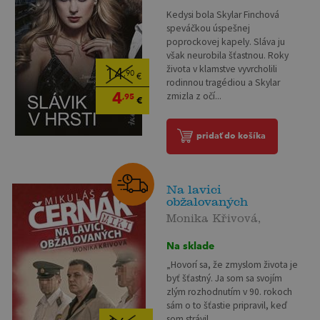
Kedysi bola Skylar Finchová
speváčkou úspešnej
poprockovej kapely. Sláva ju
však neurobila šťastnou. Roky
života v klamstve vyvrcholili
14
,90
€
rodinnou tragédiou a Skylar
4
zmizla z očí...
,95
€
pridať do košíka
Na lavici
obžalovaných
Monika Křivová,
Na sklade
„Hovorí sa, že zmyslom života je
byť šťastný. Ja som sa svojím
zlým rozhodnutím v 90. rokoch
sám o to šťastie pripravil, keď
som strávil...