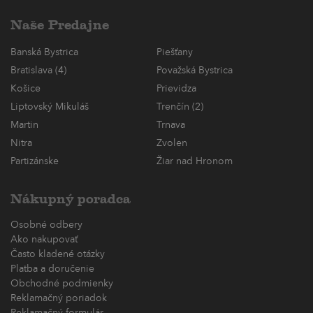
Naše Predajne
Banská Bystrica
Piešťany
Bratislava (4)
Považská Bystrica
Košice
Prievidza
Liptovský Mikuláš
Trenčín (2)
Martin
Trnava
Nitra
Zvolen
Partizánske
Žiar nad Hronom
Nákupný poradca
Osobné odbery
Ako nakupovať
Často kladené otázky
Platba a doručenie
Obchodné podmienky
Reklamačný poriadok
Reklamačný formulár