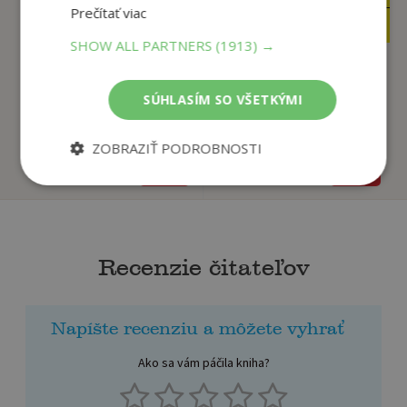
Prečítať viac
10
19
,44
,90
€
€
SHOW ALL PARTNERS
(1913) →
Slovensko obrázkový
Bratislava
SÚHLASÍM SO VŠETKÝMI
sprievodca ANG - ...
Struhár, Pavol
Sloboda Martin
ZOBRAZIŤ PODROBNOSTI
Na sklade
Na sklade
Recenzie čitateľov
Napíšte recenziu a môžete vyhrať
Ako sa vám páčila kniha?