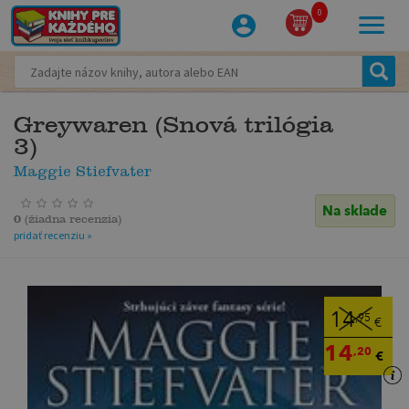
0
Greywaren (Snová trilógia
3)
Maggie Stiefvater
Na sklade
0
(
žiadna recenzia
)
pridať recenziu »
14
,95
€
14
,20
€