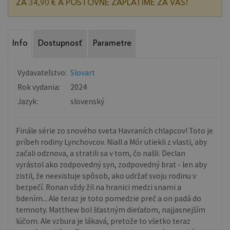
ZA 34,90 € A POŠTOVNÉ ZAPLATÍME ZA VÁS!
Info
Dostupnosť
Parametre
Vydavateľstvo:
Slovart
Rok vydania:
2024
Jazyk:
slovenský
Finále série zo snového sveta Havraních chlapcov! Toto je
príbeh rodiny Lynchovcov. Niall a Mór utiekli z vlasti, aby
začali odznova, a stratili sa v tom, čo našli. Declan
vyrástol ako zodpovedný syn, zodpovedný brat - len aby
zistil, že neexistuje spôsob, ako udržať svoju rodinu v
bezpečí. Ronan vždy žil na hranici medzi snami a
bdením... Ale teraz je toto pomedzie preč a on padá do
temnoty. Matthew bol šťastným dieťaťom, najjasnejším
lúčom. Ale vzbura je lákavá, pretože to všetko teraz