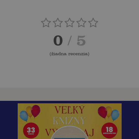
0
/ 5
(
žiadna recenzia
)