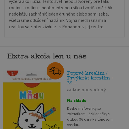
vyzerá ako ilúzia. Tento svet nebol stvorený pre takú
rodinu - rodinu s neobmedzenou silou tvoriť a ničiť. Ak
nedokážu zachrániť jeden druhého alebo sami seba,
všetci sme odsúdení na zánik. Vojna medzi snami a
realitou sa zintenzívňuje... s Ronanom v jej centre.
Extra akcia len u nás
Poprvé kreslím /
Prvýkrát kreslím -
M...
autor neuvedený
Na sklade
Deské maľovanky so
zvieratkami. 2 skladačky s
dĺžkou 96 cm v kartónovom
vrecku....
3
,50
€