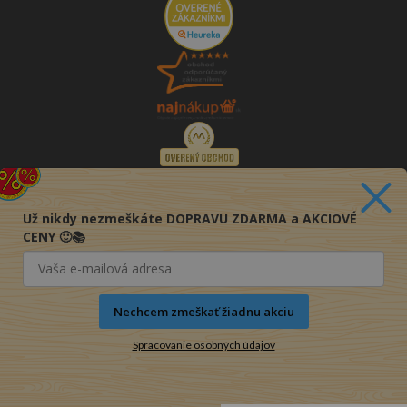
Už nikdy nezmeškáte DOPRAVU ZDARMA a AKCIOVÉ
CENY 🙂📚
Nechcem zmeškať žiadnu akciu
Spracovanie osobných údajov
© 2016-2026 KNIHY PRE KAŽDÉHO s.r.o.