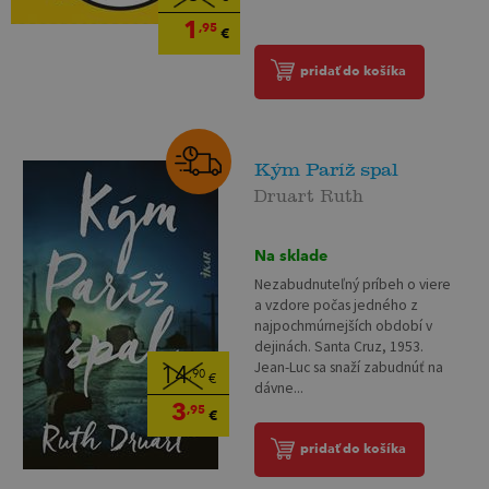
1
,95
€
pridať do košíka
Kým Paríž spal
Druart Ruth
Na sklade
Nezabudnuteľný príbeh o viere
a vzdore počas jedného z
najpochmúrnejších období v
dejinách. Santa Cruz, 1953.
Jean-Luc sa snaží zabudnúť na
14
,90
€
dávne...
3
,95
€
pridať do košíka