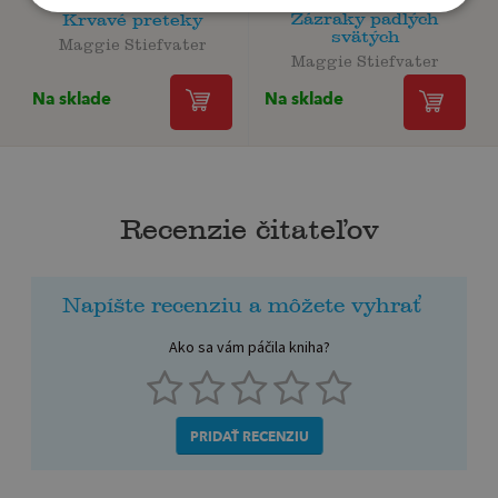
Zázraky padlých
Krvavé preteky
svätých
Maggie Stiefvater
Maggie Stiefvater
Na sklade
Na sklade
Recenzie čitateľov
Napíšte recenziu a môžete vyhrať
Ako sa vám páčila kniha?
PRIDAŤ RECENZIU