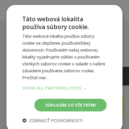
Táto webová lokalita
používa súbory cookie.
Zákazníci, ktorí si kúpili
Táto webová lokalita používa súbory
tento titul si tiež kúpili
cookie na zlepšenie používateľskej
skúsenosti. Používaním našej webovej
lokality vyjadrujete súhlas s používaním
všetkých súborov cookie v súlade s našimi
zásadami používania súborov cookie.
Prečítať viac
SHOW ALL PARTNERS
(1913) →
11
12
,95
,95
€
€
SÚHLASÍM SO VŠETKÝMI
4
5
,95
,95
€
€
ZOBRAZIŤ PODROBNOSTI