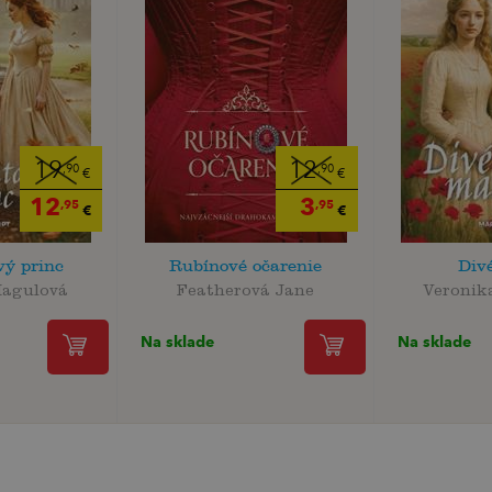
19
12
,90
,90
€
€
12
3
,95
,95
€
€
ý princ
Rubínové očarenie
Div
Magulová
Featherová Jane
Veronik
Na sklade
Na sklade