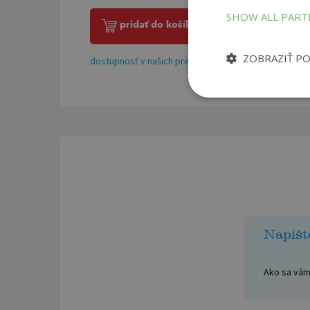
SHOW ALL PAR
pridať do košíka
ZOBRAZIŤ P
dostupnosť v našich predajniach
Napíšt
Ako sa vám 