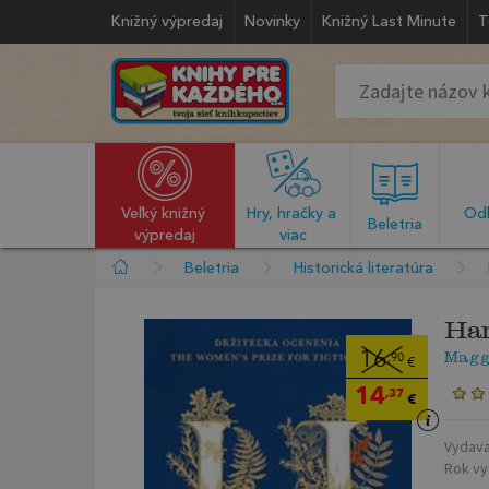
Knižný výpredaj
Novinky
Knižný Last Minute
T
Veľký knižný 
Hry, hračky a 
Odb
  Beletria  
výpredaj
viac
Beletria
Historická literatúra
Ha
Maggi
16
,90
€
14
,37
€
Vydava
Rok vy