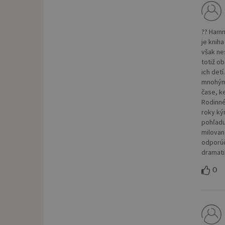
?? Hamn
je knih
však nes
totiž o
ich detí
mnohým 
čase, k
Rodinné 
roky ký
pohľadu
milované
odporúč
dramati
0