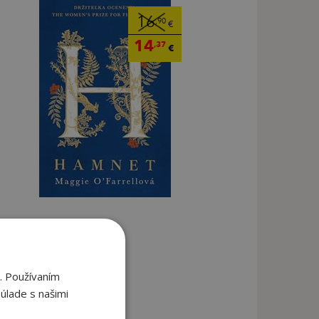
16
,90
€
14
,37
€
. Používaním
úlade s našimi