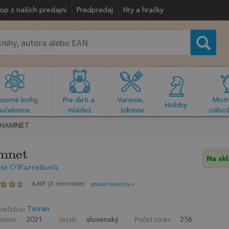
op z našich predajní
Predpredaj
Hry a hračky
orné knihy, 
Pre deti a 
Varenie, 
Motiv
  Hobby  
učebnice
mládež
zdravie
nábož
HAMNET
mnet
Na sk
e O’Farrellová
4.67
(
3 recenzie
)
pridať recenziu »
teľstvo:
Tatran
dania:
Jazyk:
Počet strán:
2021
slovenský
256