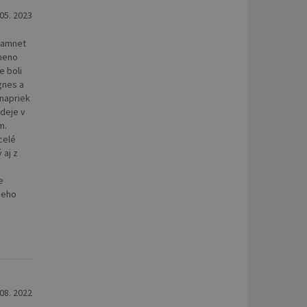
 05. 2023
 Hamnet
 meno
e boli
gnes a
 napriek
ádeje v
m.
celé
 aj z
e
ieho
 08. 2022