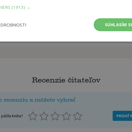
TNERS
(1913) →
ODROBNOSTI
SÚHLASÍM S
Recenzie čitateľov
e recenziu a môžete vyhrať
páčila kniha?
PRIDAŤ 