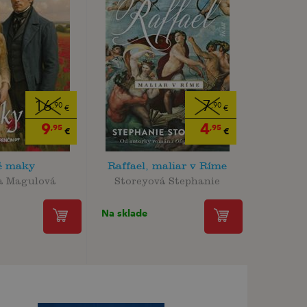
16
7
,90
,90
€
€
9
4
,95
,95
€
€
é maky
Raffael, maliar v Ríme
a Magulová
Storeyová Stephanie
Na sklade