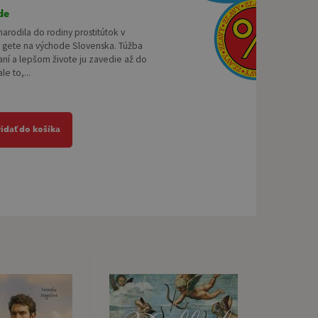
de
 narodila do rodiny prostitútok v
gete na východe Slovenska. Túžba
ní a lepšom živote ju zavedie až do
le to,...
ridať do košíka