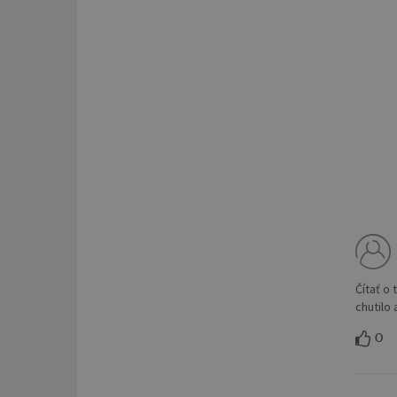
Čítať o
chutilo
0