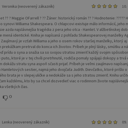
Veronika (neoverený zákazník)
10.
et ?? ? Maggie OFarrell ? ?? Žáner: historický román ?? ? Hodnotenie: ?????
a o synovi Williama Shakespeara. O chlapcovi existuje málo informácií, jeho
ie azda najslávnejšia tragédia z pera jeho otca - Hamlet. V alžbetínskej dob
be mená identické. Kniha je napísaná z pohľadu Shakespearovej manželky A
. Zaujímavý je vzťah Williama a jeho o osem rokov staršej manželky, ktorý aj
prekážkam pretrval do konca ich životov. Príbeh je plný lásky, smútku a n
eď prídu o syna a snažia sa so svojou stratou zmieriť každý svojim spôsobo
puto, ktoré je v tej chvíli pretrhnuté, rodičia pomaly spájajú dokopy a trvá 
m dokážu stratu syna aspoň sčasti prijať. Príbeh je veľmi zaujímavo napísaný
 Hamletových sestier, najmä jeho dvojčaťa Judith. Dievčatko, ktoré prišlo o
ho brata je v slepej uličke a nedokáže sa s jeho stratou zmieriť. Knihu určit
am každému, kto by sa chcel dozvedieť viac o rodinnom živote najslávnejš
ka všetkých čias.
0
Lenka (neoverený zákazník)
09.