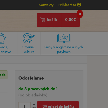
Kontakty
Prihlásiť sa
0
košík
0,00
€
ácia, 
Umenie, 
Knihy v angličtine a iných 
enstvo
kultúra
jazykoch
lade
Odosielame
do 3 pracovných dní
(od objednávky)
pridať do košíka