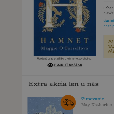
Príbeh
dievčat
viac in
dostup
DO 
NAD
VÁS
Uvedená cena platí iba pre internetový obchod.
POZRIEŤ UKÁŽKU
Extra akcia len u nás
Zimovanie
May Katherine