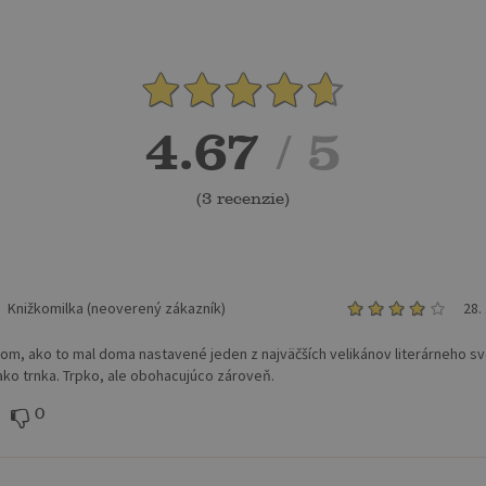
4.67
/ 5
(
3 recenzie
)
Knižkomilka (neoverený zákazník)
28.
 tom, ako to mal doma nastavené jeden z najväčších velikánov literárneho s
 ako trnka. Trpko, ale obohacujúco zároveň.
0