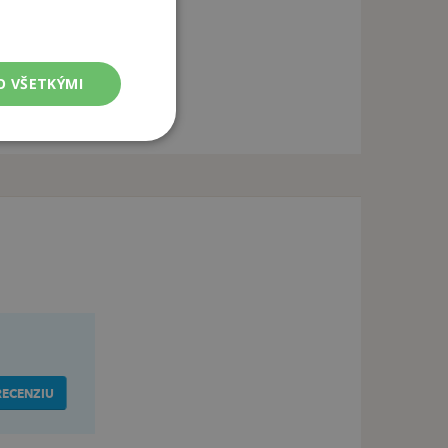
O VŠETKÝMI
RECENZIU