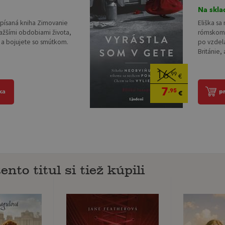
Na skla
apísaná kniha Zimovanie
Eliška sa
ťažšími obdobiami života,
rómskom 
í a bojujete so smútkom.
po vzdela
Británie, a
16
,99
€
7
,95
ka
p
€
ento titul si tiež kúpili