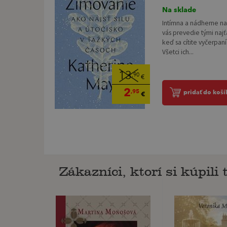
Na sklade
Intímna a nádherne n
vás prevedie tými naj
keď sa cítite vyčerpan
Všetci ich...
13
,90
€
2
,95
pridať do koší
€
Zákazníci, ktorí si kúpili t