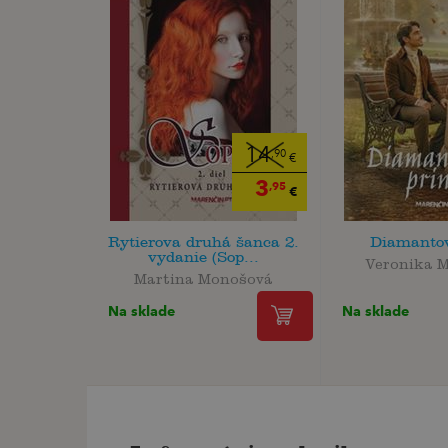
14
,90
€
3
,95
€
Rytierova druhá šanca 2.
Diamantov
vydanie (Sop...
Veronika 
Martina Monošová
Na sklade
Na sklade