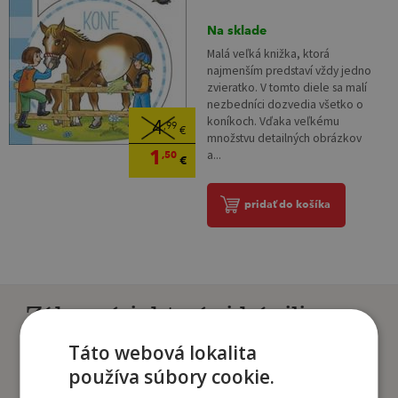
Na sklade
Malá veľká knižka, ktorá
najmenším predstaví vždy jedno
zvieratko. V tomto diele sa malí
nezbedníci dozvedia všetko o
koníkoch. Vďaka veľkému
4
,99
€
množstvu detailných obrázkov
1
a...
,50
€
pridať do košíka
Zákazníci, ktorí si kúpili
tento titul si tiež kúpili
Táto webová lokalita
používa súbory cookie.