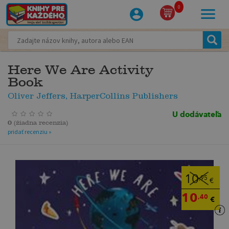
0
Here We Are Activity
Book
Oliver Jeffers, HarperCollins Publishers
U dodávateľa
0
(
žiadna recenzia
)
pridať recenziu »
10
,95
€
10
,40
€