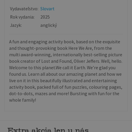
Vydavateľstvo:
Slovart
Rok vydania:
2025
Jazyk:
anglický
A fun and engaging activity book, based on the exquisite
and thought-provoking book Here We Are, from the
multi award-winning, internationally best-selling picture
book creator of Lost and Found, Oliver Jeffers. Well, hello.
Welcome to this planet.We call it Earth. We’re glad you
found us. Learn all about our amazing planet and how we
live on it in this beautifully illustrated and entertaining
activity book, packed full of fun puzzles, colouring pages,
dot-to-dots, mazes and more! Bursting with fun for the
whole family!
Extra akcia len u nás