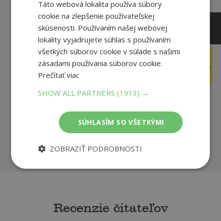
Táto webová lokalita používa súbory
cookie na zlepšenie používateľskej
skúsenosti. Používaním našej webovej
lokality vyjadrujete súhlas s používaním
všetkých súborov cookie v súlade s našimi
19
10
,95
,50
€
€
zásadami používania súborov cookie.
18
9
Prečítať viac
,95
,98
€
€
SHOW ALL PARTNERS
(1913) →
I’m Very Busy
Lost And Found
SÚHLASÍM SO VŠETKÝMI
Oliver Jeffers,
Oliver Jeffers,
ZOBRAZIŤ PODROBNOSTI
U dodávateľa
U dodávateľa
Recenzie čitateľov