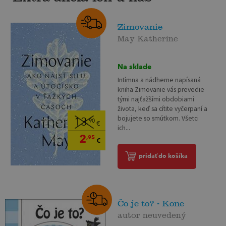
Zimovanie
May Katherine
Na sklade
Intímna a nádherne napísaná
kniha Zimovanie vás prevedie
tými najťažšími obdobiami
života, keď sa cítite vyčerpaní a
bojujete so smútkom. Všetci
13
,90
€
ich...
2
,95
€
pridať do košíka
Čo je to? - Kone
autor neuvedený