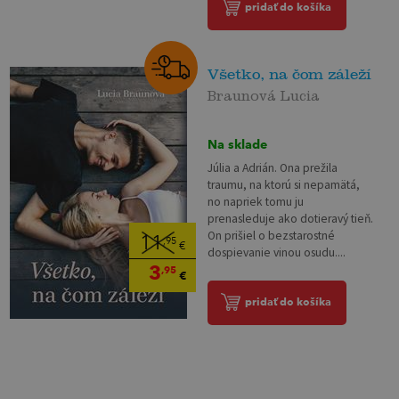
pridať do košíka
Všetko, na čom záleží
Braunová Lucia
Na sklade
Júlia a Adrián. Ona prežila
traumu, na ktorú si nepamätá,
no napriek tomu ju
prenasleduje ako dotieravý tieň.
On prišiel o bezstarostné
11
,95
€
dospievanie vinou osudu....
3
,95
€
pridať do košíka