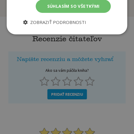
Na sklade
Na sklade
SÚHLASÍM SO VŠETKÝMI
ZOBRAZIŤ PODROBNOSTI
Recenzie čitateľov
Napíšte recenziu a môžete vyhrať
Ako sa vám páčila kniha?
PRIDAŤ RECENZIU