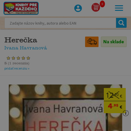
0
Herečka
Na sklade
Ivana Havranová
5
(
1 recenzia
)
pridať recenziu »
12
,90
€
4
,95
€