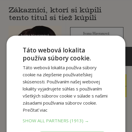
Zákazníci, ktorí si kúpili
tento titul si tiež kúpili
Táto webová lokalita
používa súbory cookie.
Táto webová lokalita používa súbory
cookie na zlepšenie používateľskej
10
12
skúsenosti. Používaním našej webovej
,90
,90
€
€
lokality vyjadrujete súhlas s používaním
3
1
,95
,95
€
€
všetkých súborov cookie v súlade s našimi
zásadami používania súborov cookie.
Prečítať viac
Stretnutia Posledná
Premiérova milá
cigareta
SHOW ALL PARTNERS
(1913) →
Ivana Havranová
Ivana Havranová