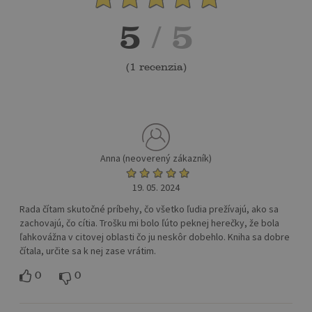
5
/ 5
(
1 recenzia
)
Anna (neoverený zákazník)
19. 05. 2024
Rada čítam skutočné príbehy, čo všetko ľudia prežívajú, ako sa
zachovajú, čo cítia. Trošku mi bolo ľúto peknej herečky, že bola
ľahkovážna v citovej oblasti čo ju neskôr dobehlo. Kniha sa dobre
čítala, určite sa k nej zase vrátim.
0
0