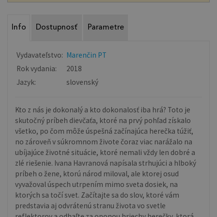
Info
Dostupnosť
Parametre
Vydavateľstvo:
Marenčin PT
Rok vydania:
2018
Jazyk:
slovenský
Kto z nás je dokonalý a kto dokonalosť iba hrá? Toto je
skutočný príbeh dievčaťa, ktoré na prvý pohľad získalo
všetko, po čom môže úspešná začínajúca herečka túžiť,
no zároveň v súkromnom živote čoraz viac narážalo na
ubíjajúce životné situácie, ktoré nemali vždy len dobré a
zlé riešenie. Ivana Havranová napísala strhujúci a hlboký
príbeh o žene, ktorú národ miloval, ale ktorej osud
vyvažoval úspech utrpením mimo sveta dosiek, na
ktorých sa točí svet. Začítajte sa do slov, ktoré vám
predstavia aj odvrátenú stranu života vo svetle
reflektorov a odhaľte za oponou hriechy herečky, ktorá