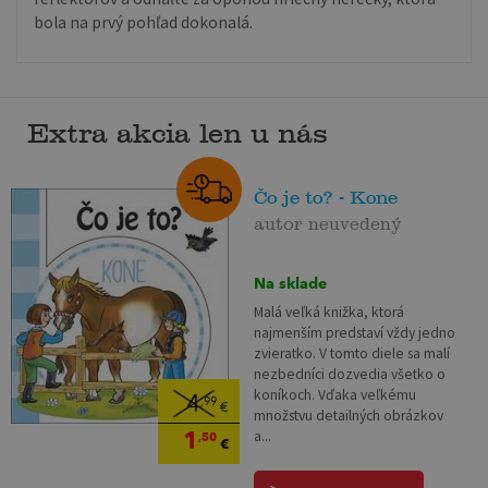
bola na prvý pohľad dokonalá.
Extra akcia len u nás
Čo je to? - Kone
autor neuvedený
Na sklade
Malá veľká knižka, ktorá
najmenším predstaví vždy jedno
zvieratko. V tomto diele sa malí
nezbedníci dozvedia všetko o
koníkoch. Vďaka veľkému
4
,99
€
množstvu detailných obrázkov
1
a...
,50
€