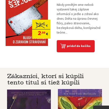
Nikdy predtým sme neboli
vystavení takej záplave
informácií o jedle a zdraví ako
dnes. Diéta na úpravu črevnej
flóry, paleo stravovanie,
12
,95
€
bezlepková diéta, konšpiračné
2
teórie...
,50
€
pridať do košíka
Zákazníci, ktorí si kúpili
tento titul si tiež kúpili