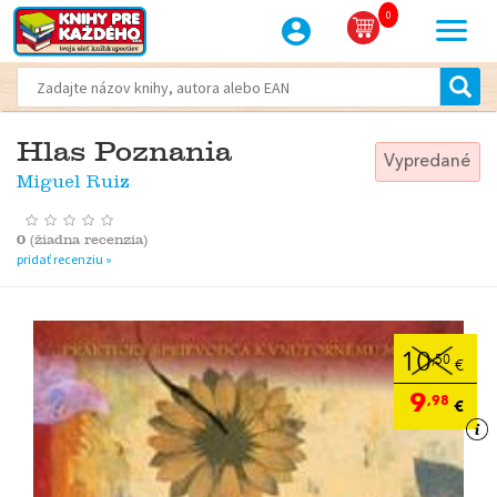
0
Hlas Poznania
Vypredané
Miguel Ruiz
0
(
žiadna recenzia
)
pridať recenziu »
10
,50
€
9
,98
€