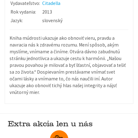
Vydavateľstvo:
Citadella
Rok vydania:
2013
Jazyk:
slovenský
Kniha múdrosti ukazuje ako obnoviť vieru, pravdu a
navracia nás k zdravému rozumu. Mení spôsob, akým
myslíme, vnímame a činíme. Otvára dávno zabudnutú
stránku jednotlivca a ukazuje cestu k harmónii. „Našou
pravou povahou je milovať a byť šťastní, objavovať a tešiť
sa zo života.“ Dospievaním prestávame vnímať svet
očami lásky a vnímame to, čo nás naučili iní. Autor
ukazuje ako obnoviť tichý hlas našej integrity a nájsť
vnútorný mier.
Extra akcia len u nás