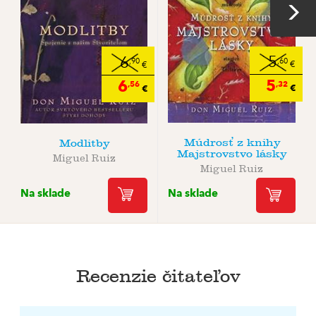
5
6
,60
,90
€
€
5
6
,32
,56
€
€
Múdrosť z knihy
Modlitby
Majstrovstvo lásky
Miguel Ruiz
Miguel Ruiz
Na sklade
Na sklade
Recenzie čitateľov