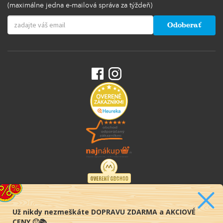
(maximálne jedna e-mailová správa za týždeň)
Odoberať
Už nikdy nezmeškáte DOPRAVU ZDARMA a AKCIOVÉ
CENY 🙂📚