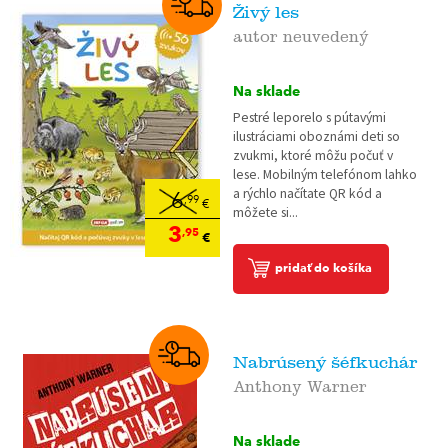
Živý les
autor neuvedený
Na sklade
Pestré leporelo s pútavými
ilustráciami oboznámi deti so
zvukmi, ktoré môžu počuť v
lese. Mobilným telefónom lahko
a rýchlo načítate QR kód a
6
,99
€
môžete si...
3
,95
€
pridať do košíka
Nabrúsený šéfkuchár
Anthony Warner
Na sklade