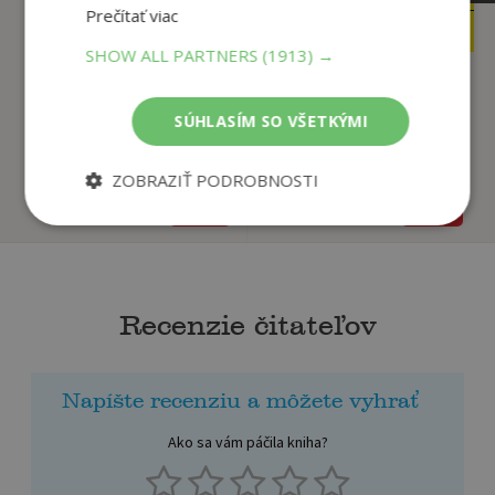
Prečítať viac
4
1
,95
,90
€
€
SHOW ALL PARTNERS
(1913) →
Najlepšia mamička na
Prečo ľúbim les
SÚHLASÍM SO VŠETKÝMI
svete
Howarth Daniel
Benjamin Lacombe,
ZOBRAZIŤ PODROBNOSTI
Na sklade
Na sklade
Recenzie čitateľov
Napíšte recenziu a môžete vyhrať
Ako sa vám páčila kniha?