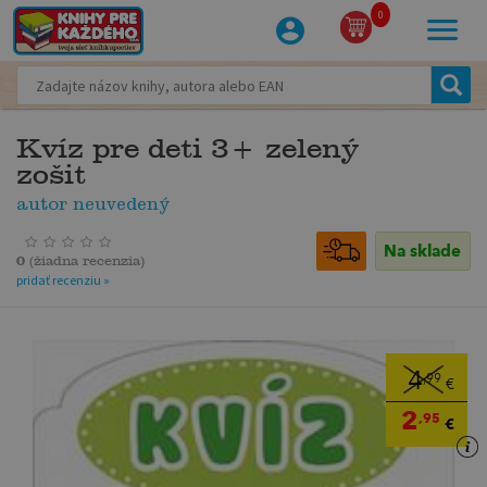
0
Kvíz pre deti 3+ zelený
zošit
autor neuvedený
Na sklade
0
(
žiadna recenzia
)
pridať recenziu »
4
,99
€
2
,95
€