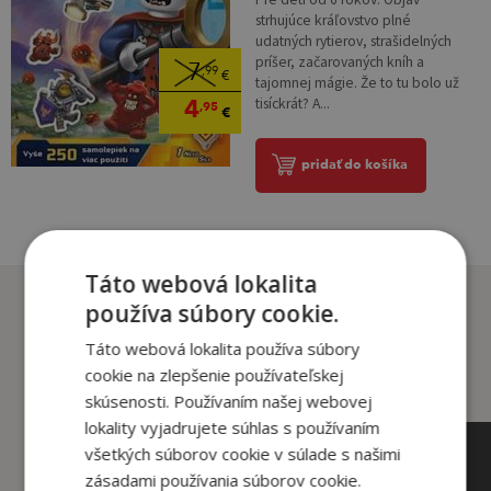
strhujúce kráľovstvo plné
udatných rytierov, strašidelných
príšer, začarovaných kníh a
7
,99
€
tajomnej mágie. Že to tu bolo už
4
tisíckrát? A...
,95
€
pridať do košíka
Táto webová lokalita
Zákazníci, ktorí si kúpili
používa súbory cookie.
tento titul si tiež kúpili
Táto webová lokalita používa súbory
cookie na zlepšenie používateľskej
skúsenosti. Používaním našej webovej
lokality vyjadrujete súhlas s používaním
všetkých súborov cookie v súlade s našimi
zásadami používania súborov cookie.
14
6
,99
,90
€
€