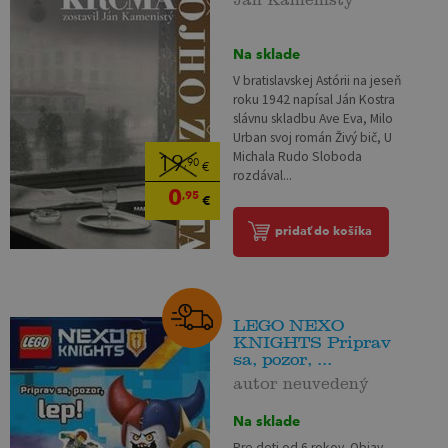
Na sklade
V bratislavskej Astórii na jeseň
roku 1942 napísal Ján Kostra
slávnu skladbu Ave Eva, Milo
Urban svoj román Živý bič, U
Michala Rudo Sloboda
19
,90
€
rozdával...
0
,95
€
pridať do košíka
LEGO NEXO
KNIGHTS Priprav
sa, pozor, ...
autor neuvedený
Na sklade
Pre deti od 6 rokov. Objav