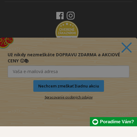
Už nikdy nezmeškáte DOPRAVU ZDARMA a AKCIOVÉ
CENY 🙂📚
Nechcem zmeškať žiadnu akciu
Spracovanie osobných údajov
Poradíme Vám?