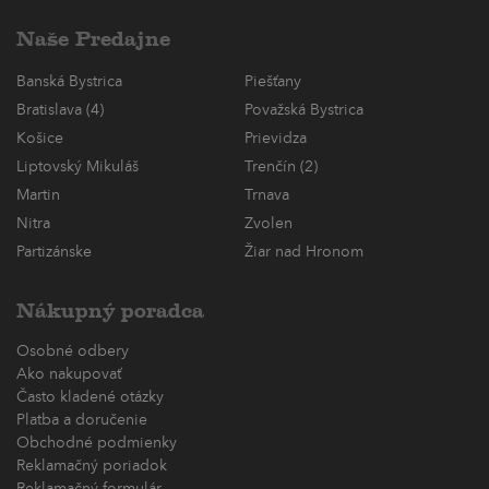
Naše Predajne
Banská Bystrica
Piešťany
Bratislava (4)
Považská Bystrica
Košice
Prievidza
Liptovský Mikuláš
Trenčín (2)
Martin
Trnava
Nitra
Zvolen
Partizánske
Žiar nad Hronom
Nákupný poradca
Osobné odbery
Ako nakupovať
Často kladené otázky
Platba a doručenie
Obchodné podmienky
Reklamačný poriadok
Reklamačný formulár