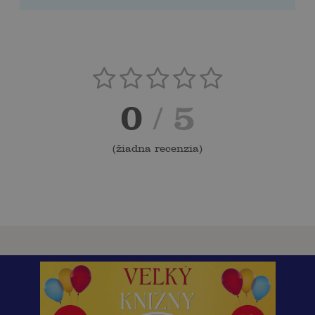
0
/ 5
(
žiadna recenzia
)