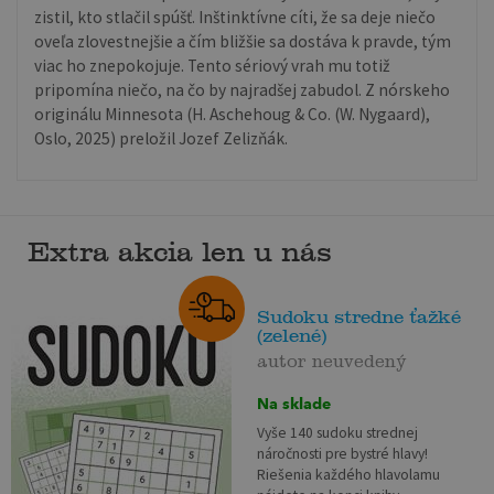
zistil, kto stlačil spúšť. Inštinktívne cíti, že sa deje niečo
oveľa zlovestnejšie a čím bližšie sa dostáva k pravde, tým
viac ho znepokojuje. Tento sériový vrah mu totiž
pripomína niečo, na čo by najradšej zabudol. Z nórskeho
originálu Minnesota (H. Aschehoug & Co. (W. Nygaard),
Oslo, 2025) preložil Jozef Zelizňák.
Extra akcia len u nás
Sudoku stredne ťažké
(zelené)
autor neuvedený
Na sklade
Vyše 140 sudoku strednej
náročnosti pre bystré hlavy!
Riešenia každého hlavolamu