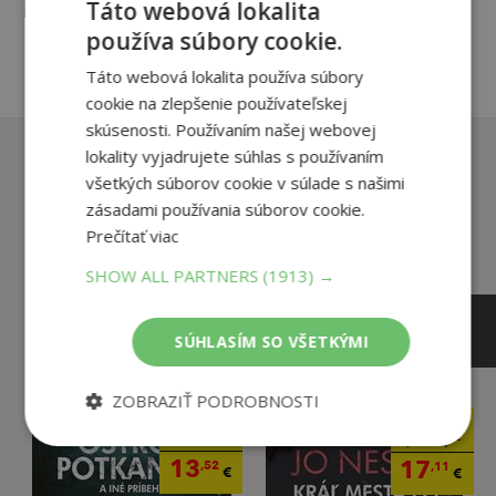
Táto webová lokalita
pridať do košíka
používa súbory cookie.
Táto webová lokalita používa súbory
cookie na zlepšenie používateľskej
skúsenosti. Používaním našej webovej
Zákazníci, ktorí si kúpili
lokality vyjadrujete súhlas s používaním
tento titul si tiež kúpili
všetkých súborov cookie v súlade s našimi
zásadami používania súborov cookie.
Prečítať viac
SHOW ALL PARTNERS
(1913) →
SÚHLASÍM SO VŠETKÝMI
ZOBRAZIŤ PODROBNOSTI
15
19
,90
,90
€
€
13
17
,52
,11
€
€