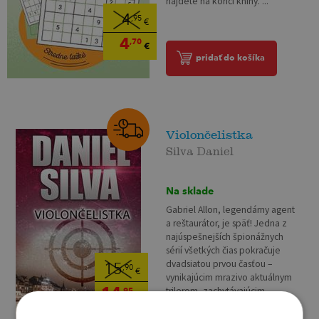
nájdete na konci knihy. ...
4
,95
€
4
,70
€
pridať do košíka
Violončelistka
Silva Daniel
Na sklade
Gabriel Allon, legendárny agent
a reštaurátor, je späť! Jedna z
najúspešnejších špionážnych
sérií všetkých čias pokračuje
dvadsiatou prvou časťou –
15
,90
€
vynikajúcim mrazivo aktuálnym
14
trilerom, zachytávajúcim...
,95
€