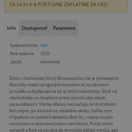
ZA 34,90 € A POŠTOVNÉ ZAPLATÍME ZA VÁS!
Info
Dostupnosť
Parametre
Vydavateľstvo:
Ikar
Rok vydania:
2025
Jazyk:
slovenský
Život v zločineckej štvrti Minneapolisu nie je jednoduchý.
Roztržky medzi drogovými kartelmi sú na dennom
poriadku a doplácajú na ne aj bežní obyvatelia. Útok na
obchodníka so zbraňami preto pôsobí ako zásah
spravodlivosti. Všetky dôkazy naznačujú, že útočníkom
bol sniper, po ktorom sa následne akoby zľahla zem.
Prípadom sa zaoberá detektív Bob Oz, známy svojím
cynizmom a nekonvenčnými metódami. Počet obetí
narastá a Bob sa ponára do temných uličiek mesta, aby