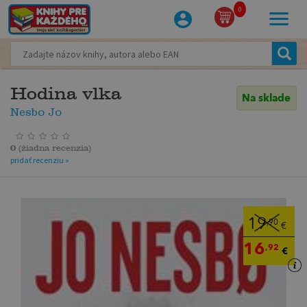
0
Hodina vlka
Na sklade
Nesbo Jo
0
(
žiadna recenzia
)
pridať recenziu »
19
,90
€
16
,92
€