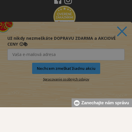
Už nikdy nezmeškáte DOPRAVU ZDARMA a AKCIOVÉ
CENY 🙂📚
Nechcem zmeškať žiadnu akciu
Spracovanie osobných údajov
Zanechajte nám správu