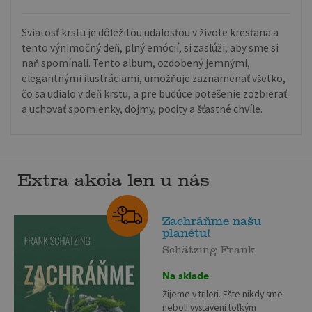
Sviatosť krstu je dôležitou udalosťou v živote kresťana a
tento výnimočný deň, plný emócií, si zaslúži, aby sme si
naň spomínali. Tento album, ozdobený jemnými,
elegantnými ilustráciami, umožňuje zaznamenať všetko,
čo sa udialo v deň krstu, a pre budúce potešenie zozbierať
a uchovať spomienky, dojmy, pocity a šťastné chvíle.
Extra akcia len u nás
Zachráňme našu
planétu!
Schätzing Frank
Na sklade
Žijeme v trileri. Ešte nikdy sme
neboli vystavení toľkým