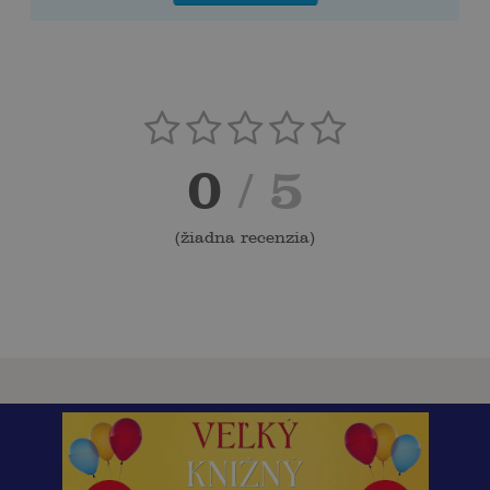
0
/ 5
(
žiadna recenzia
)