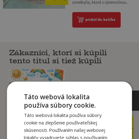
umelkyňa, ktorá s výnimočnou...
pridať do košíka
Zákazníci, ktorí si kúpili
tento titul si tiež kúpili
Táto webová lokalita
používa súbory cookie.
Táto webová lokalita používa súbory
cookie na zlepšenie používateľskej
8
11
,90
,90
€
€
skúsenosti. Používaním našej webovej
5
4
,95
,95
€
€
lokality vyjadrujete súhlas s používaním