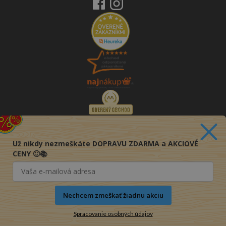
Už nikdy nezmeškáte DOPRAVU ZDARMA a AKCIOVÉ
CENY 🙂📚
Nechcem zmeškať žiadnu akciu
Spracovanie osobných údajov