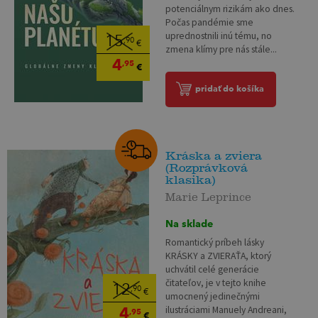
potenciálnym rizikám ako dnes.
Počas pandémie sme
uprednostnili inú tému, no
15
,90
€
zmena klímy pre nás stále...
4
,95
€
pridať do košíka
Kráska a zviera
(Rozprávková
klasika)
Marie Leprince
Na sklade
Romantický príbeh lásky
KRÁSKY a ZVIERAŤA, ktorý
uchvátil celé generácie
čitateľov, je v tejto knihe
12
,90
€
umocnený jedinečnými
4
ilustráciami Manuely Andreani,
,95
€