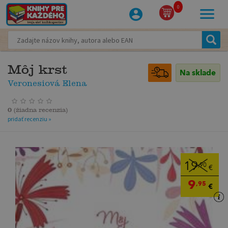
0
Môj krst
Na sklade
Veronesiová Elena
0
(
žiadna recenzia
)
pridať recenziu »
19
,90
€
9
,95
€