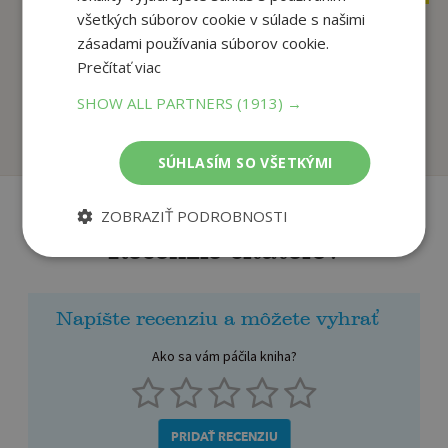
všetkých súborov cookie v súlade s našimi
zásadami používania súborov cookie.
Letná kniha aktivít
Tajomné jazero
Prečítať viac
autor neuvedený
Marcinkevičius Marius
SHOW ALL PARTNERS
(1913) →
Na sklade
Na sklade
SÚHLASÍM SO VŠETKÝMI
ZOBRAZIŤ PODROBNOSTI
Recenzie čitateľov
Napíšte recenziu a môžete vyhrať
Ako sa vám páčila kniha?
PRIDAŤ RECENZIU