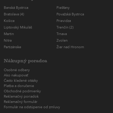
Banská Bystrica
Piešťany
Bratislava (4)
Považská Bystrica
Košice
Prievidza
Liptovský Mikuláš
Trenčín (2)
Martin
Trnava
Nitra
Zvolen
Partizánske
Žiar nad Hronom
Nákupný poradca
Osobné odbery
Ako nakupovať
Často kladené otázky
Platba a doručenie
Obchodné podmienky
Reklamačný poriadok
Reklamačný formulár
Formulár na odstúpenie od zmluvy