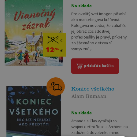
Na sklade
Pre okolitý svet Imogen pôsobí
ako marketingová kráľovná.
Kolegovia nevedia, že zatiaľ čo
jej obraz ctižiadostivej
profesionálky je pravý, prí-behy
19
,90
€
zo šťastného detstva sú
12
vymyslené,...
,95
€
pridať do košíka
Koniec všetkého
Alam Rumaan
Na sklade
Amanda a Clay vyrážajú so
svojimi deťmi Rose a Archiem na
zaslúženú dovolenku mimo