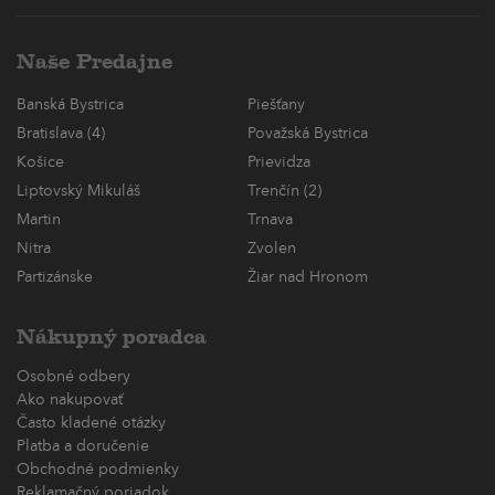
Naše Predajne
Banská Bystrica
Piešťany
Bratislava (4)
Považská Bystrica
Košice
Prievidza
Liptovský Mikuláš
Trenčín (2)
Martin
Trnava
Nitra
Zvolen
Partizánske
Žiar nad Hronom
Nákupný poradca
Osobné odbery
Ako nakupovať
Často kladené otázky
Platba a doručenie
Obchodné podmienky
Reklamačný poriadok