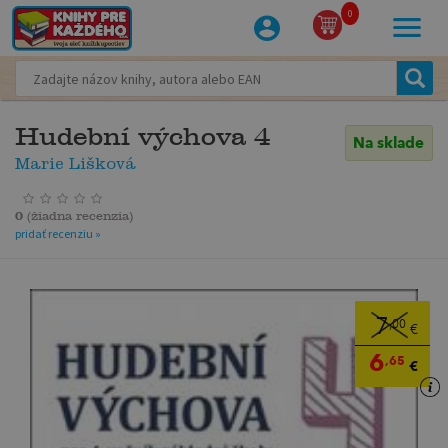
0
Hudební výchova 4
Na sklade
Marie Lišková
0
(
žiadna recenzia
)
pridať recenziu »
7
,00
€
6
,65
€