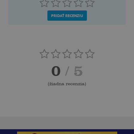
PRIDAŤ RECENZIU
0
/ 5
(
žiadna recenzia
)