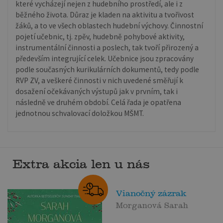
které vycházejí nejen z hudebního prostředí, ale i z
běžného života. Důraz je kladen na aktivitu a tvořivost
žáků, a to ve všech oblastech hudební výchovy. Činnostní
pojetí učebnic, tj. zpěv, hudebně pohybové aktivity,
instrumentální činnosti a poslech, tak tvoří přirozený a
především integrující celek. Učebnice jsou zpracovány
podle současných kurikulárních dokumentů, tedy podle
RVP ZV, a veškeré činnosti v nich uvedené směřují k
dosažení očekávaných výstupů jak v prvním, tak i
následně ve druhém období. Celá řada je opatřena
jednotnou schvalovací doložkou MŠMT.
Extra akcia len u nás
Vianočný zázrak
Morganová Sarah