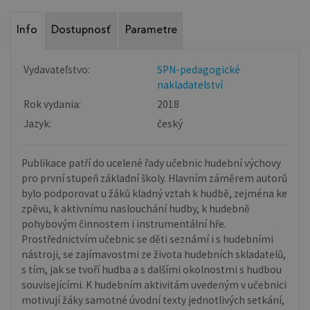
Info
Dostupnosť
Parametre
Vydavateľstvo:
SPN-pedagogické
nakladatelství
Rok vydania:
2018
Jazyk:
český
Publikace patří do ucelené řady učebnic hudební výchovy
pro první stupeň základní školy. Hlavním záměrem autorů
bylo podporovat u žáků kladný vztah k hudbě, zejména ke
zpěvu, k aktivnímu naslouchání hudby, k hudebně
pohybovým činnostem i instrumentální hře.
Prostřednictvím učebnic se děti seznámí i s hudebními
nástroji, se zajímavostmi ze života hudebních skladatelů,
s tím, jak se tvoří hudba a s dalšími okolnostmi s hudbou
souvisejícími. K hudebním aktivitám uvedeným v učebnici
motivují žáky samotné úvodní texty jednotlivých setkání,