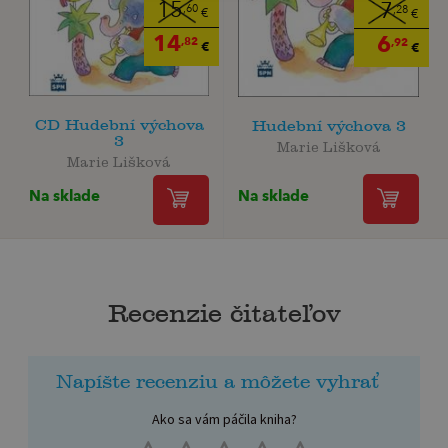
15
7
,60
,28
€
€
14
6
,82
,92
€
€
CD Hudební výchova
Hudební výchova 3
3
Marie Lišková
Marie Lišková
Na sklade
Na sklade
Recenzie čitateľov
Napíšte recenziu a môžete vyhrať
Ako sa vám páčila kniha?