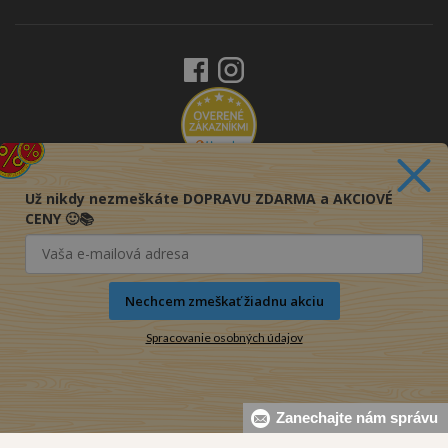
Už nikdy nezmeškáte DOPRAVU ZDARMA a AKCIOVÉ
CENY 🙂📚
Nechcem zmeškať žiadnu akciu
Spracovanie osobných údajov
Zanechajte nám správu