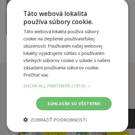
rušného New Yorku. Na
niekoľko dní sa ich rajom na
12
,90
€
Táto webová lokalita
zemi...
2
,95
používa súbory cookie.
€
pridať do košíka
Táto webová lokalita používa súbory
cookie na zlepšenie používateľskej
skúsenosti. Používaním našej webovej
lokality vyjadrujete súhlas s používaním
všetkých súborov cookie v súlade s našimi
zásadami používania súborov cookie.
Zákazníci, ktorí si kúpili
Prečítať viac
tento titul si tiež kúpili
SHOW ALL PARTNERS
(1913) →
SÚHLASÍM SO VŠETKÝMI
ZOBRAZIŤ PODROBNOSTI