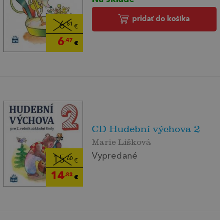
pridať do košíka
6
,81
€
6
,47
€
CD Hudební výchova 2
Marie Lišková
Vypredané
15
,60
€
14
,82
€