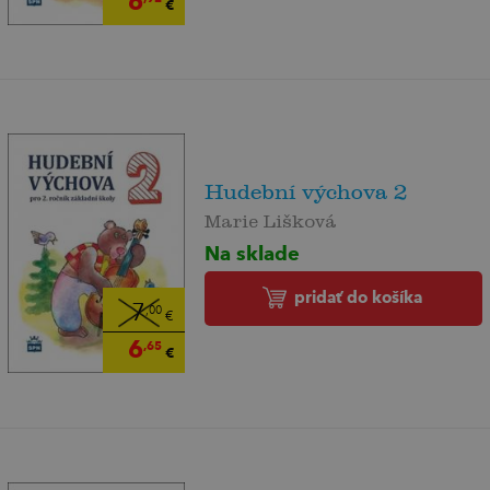
6
€
Hudební výchova 2
Marie Lišková
Na sklade
pridať do košíka
7
,00
€
6
,65
€