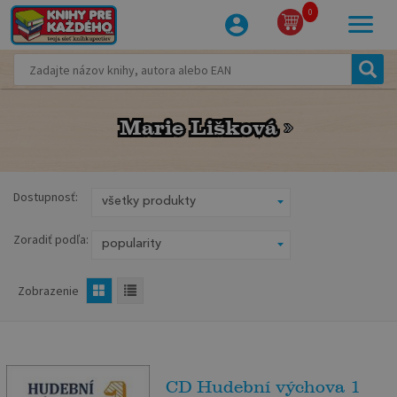
0
Marie Lišková
Marie Lišková
Dostupnosť:
Zoradiť podľa:
Zobrazenie
CD Hudební výchova 1