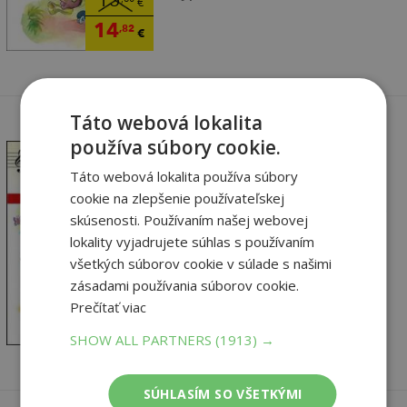
15
€
14
,82
€
Táto webová lokalita
používa súbory cookie.
Táto webová lokalita používa súbory
cookie na zlepšenie používateľskej
DO-RE-MI 2 Zpěvník pro
skúsenosti. Používaním našej webovej
malé školáky
lokality vyjadrujete súhlas s používaním
Marie Lišková
všetkých súborov cookie v súlade s našimi
Vypredané
zásadami používania súborov cookie.
9
,63
€
Prečítať viac
9
,15
€
SHOW ALL PARTNERS
(1913) →
SÚHLASÍM SO VŠETKÝMI