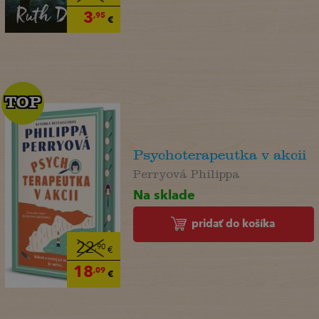
3
,95
€
TOP
TOP
Psychoterapeutka v akcii
Perryová Philippa
Na sklade
pridať do košíka
22
,90
€
18
,09
€