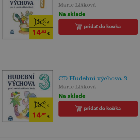
Marie Lišková
Na sklade
15
,60
€
pridať do košíka
14
,82
€
CD Hudební výchova 3
Marie Lišková
Na sklade
15
,60
€
pridať do košíka
14
,82
€