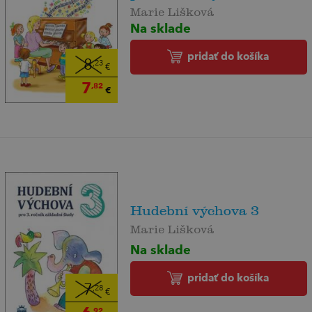
Marie Lišková
Na sklade
pridať do košíka
8
,23
€
7
,82
€
Hudební výchova 3
Marie Lišková
Na sklade
pridať do košíka
7
,28
€
,92