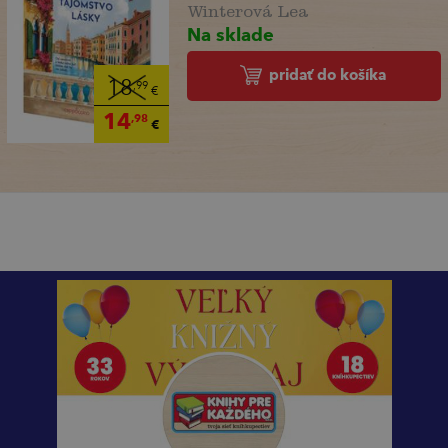
Winterová Lea
Na sklade
pridať do košíka
18
,99
€
14
,98
€