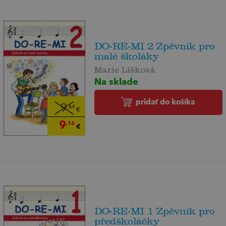
DO-RE-MI 2 Zpěvník pro
malé školáky
Marie Lišková
Na sklade
pridať do košíka
9
,64
€
9
,16
€
DO-RE-MI 1 Zpěvník pro
předškoláčky