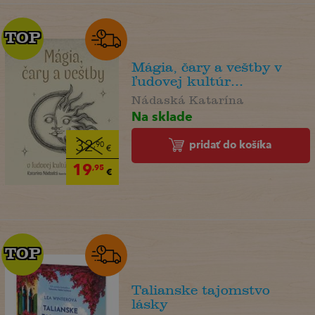
TOP
TOP
Mágia, čary a veštby v
ľudovej kultúr...
Nádaská Katarína
Na sklade
pridať do košíka
32
,90
€
19
,95
€
TOP
TOP
Talianske tajomstvo
lásky