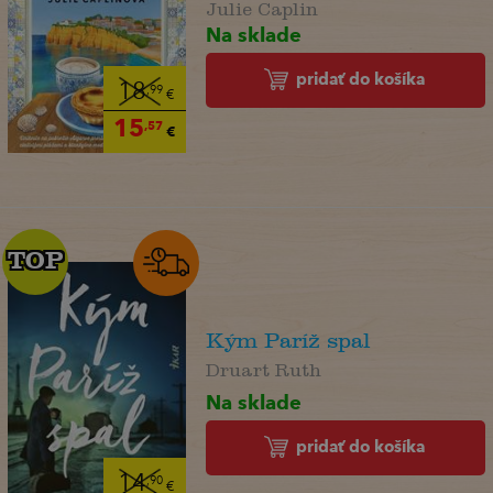
Julie Caplin
Na sklade
pridať do košíka
18
,99
€
15
,57
€
TOP
TOP
Kým Paríž spal
Druart Ruth
Na sklade
pridať do košíka
14
,90
€