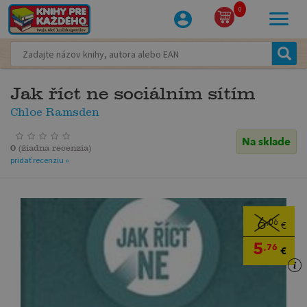
0
Jak říct ne sociálním sítím
Chloe Ramsden
Na sklade
0
(
žiadna recenzia
)
pridať recenziu »
6
,06
€
5
,76
€