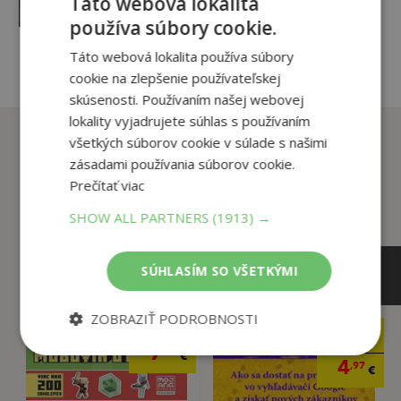
Táto webová lokalita
pridať do košíka
používa súbory cookie.
Táto webová lokalita používa súbory
cookie na zlepšenie používateľskej
skúsenosti. Používaním našej webovej
lokality vyjadrujete súhlas s používaním
Zákazníci, ktorí si kúpili
všetkých súborov cookie v súlade s našimi
tento titul si tiež kúpili
zásadami používania súborov cookie.
Prečítať viac
SHOW ALL PARTNERS
(1913) →
SÚHLASÍM SO VŠETKÝMI
ZOBRAZIŤ PODROBNOSTI
8
,99
€
4
,99
€
7
,10
€
4
,97
€