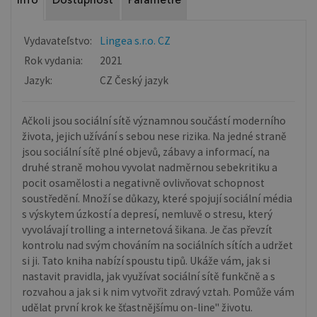
Info
Dostupnosť
Parametre
Vydavateľstvo:
Lingea s.r.o. CZ
Rok vydania:
2021
Jazyk:
CZ Český jazyk
Ačkoli jsou sociální sítě významnou součástí moderního
života, jejich užívání s sebou nese rizika. Na jedné straně
jsou sociální sítě plné objevů, zábavy a informací, na
druhé straně mohou vyvolat nadměrnou sebekritiku a
pocit osamělosti a negativně ovlivňovat schopnost
soustředění. Množí se důkazy, které spojují sociální média
s výskytem úzkostí a depresí, nemluvě o stresu, který
vyvolávají trolling a internetová šikana. Je čas převzít
kontrolu nad svým chováním na sociálních sítích a udržet
si ji. Tato kniha nabízí spoustu tipů. Ukáže vám, jak si
nastavit pravidla, jak využívat sociální sítě funkčně a s
rozvahou a jak si k nim vytvořit zdravý vztah. Pomůže vám
udělat první krok ke šťastnějšímu on-line" životu.