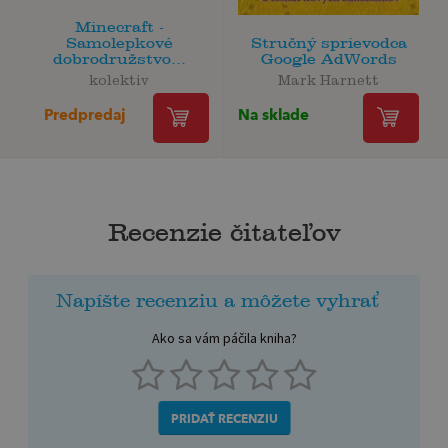
Minecraft -
Samolepkové
Stručný sprievodca
dobrodružstvo...
Google AdWords
kolektiv
Mark Harnett
Predpredaj
Na sklade
Recenzie čitateľov
Napíšte recenziu a môžete vyhrať
Ako sa vám páčila kniha?
PRIDAŤ RECENZIU