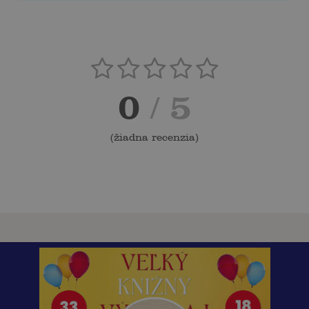
0
/ 5
(
žiadna recenzia
)