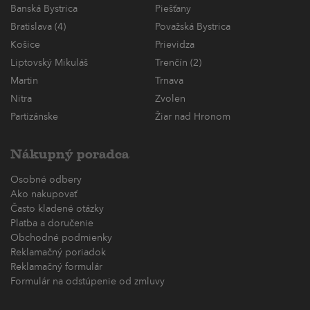
Banská Bystrica
Piešťany
Bratislava (4)
Považská Bystrica
Košice
Prievidza
Liptovský Mikuláš
Trenčín (2)
Martin
Trnava
Nitra
Zvolen
Partizánske
Žiar nad Hronom
Nákupný poradca
Osobné odbery
Ako nakupovať
Často kladené otázky
Platba a doručenie
Obchodné podmienky
Reklamačný poriadok
Reklamačný formulár
Formulár na odstúpenie od zmluvy