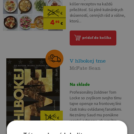
kóšer receptov na každú
príležitosť. Sú plné kulinárskych
25
,90
€
skúseností, cenných rád a vášne,
4
ktorú...
,95
€
pridať do košíka
V hlbokej tme
McFate Sean
Na sklade
Profesionálny žoldnier Tom
Locke so zvyškom svojho tímu
tajne operuje na frontovej línii
časti Iraku ovládanej fanatikmi.
Neznámy Saud mu ponúkne
14
,90
€
vysokú odmenu, ak vypátra,...
1
,95
€