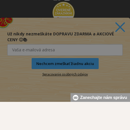
Už nikdy nezmeškáte DOPRAVU ZDARMA a AKCIOVÉ
CENY 🙂📚
Nechcem zmeškať žiadnu akciu
Spracovanie osobných údajov
Zanechajte nám správu
© 2016-2026 KNIHY PRE KAŽDÉHO s.r.o.