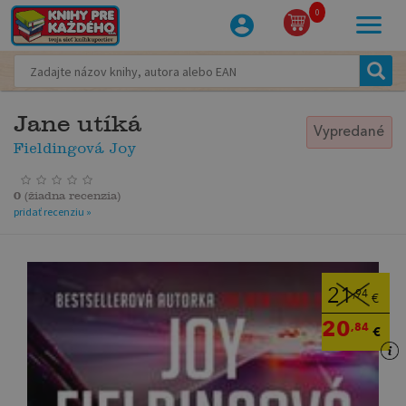
0
Jane utíká
Vypredané
Fieldingová Joy
0
(
žiadna recenzia
)
pridať recenziu »
21
,94
€
20
,84
€