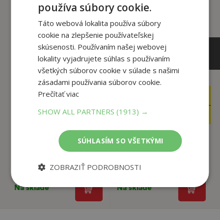
používa súbory cookie.
Táto webová lokalita používa súbory
cookie na zlepšenie používateľskej
skúsenosti. Používaním našej webovej
lokality vyjadrujete súhlas s používaním
všetkých súborov cookie v súlade s našimi
zásadami používania súborov cookie.
Prečítať viac
22
13
,90
,90
€
€
SHOW ALL PARTNERS
(1913) →
18
4
,09
,95
€
€
SÚHLASÍM SO VŠETKÝMI
Obhliadka bytu
Stretla som chlapa...
Backman Fredrik
Potter Alexandra
ZOBRAZIŤ PODROBNOSTI
Na sklade
Na sklade