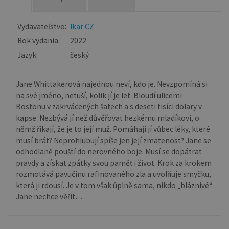
Vydavateľstvo:
Ikar CZ
Rok vydania:
2022
Jazyk:
český
Jane Whittakerová najednou neví, kdo je. Nevzpomíná si
na své jméno, netuší, kolik jí je let. Bloudí ulicemi
Bostonu v zakrvácených šatech a s deseti tisíci dolary v
kapse. Nezbývá jí než důvěřovat hezkému mladíkovi, o
němž říkají, že je to její muž. Pomáhají jí vůbec léky, které
musí brát? Neprohlubují spíše jen její zmatenost? Jane se
odhodlaně pouští do nerovného boje. Musí se dopátrat
pravdy a získat zpátky svou paměť i život. Krok za krokem
rozmotává pavučinu rafinovaného zla a uvolňuje smyčku,
která ji rdousí. Je v tom však úplně sama, nikdo „bláznivé“
Jane nechce věřit…