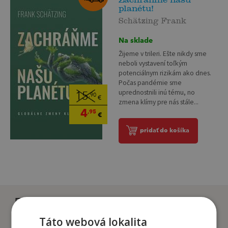
planétu!
Schätzing Frank
Na sklade
Žijeme v trileri. Ešte nikdy sme
neboli vystavení toľkým
potenciálnym rizikám ako dnes.
Počas pandémie sme
uprednostnili inú tému, no
15
,90
€
zmena klímy pre nás stále...
4
,95
€
pridať do košíka
Zákazníci, ktorí si kúpili
tento titul si tiež kúpili
Táto webová lokalita