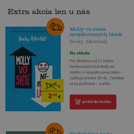
Extra akcia len u nás
Molly vo svete
neopätovaných lások
Becky Albertalli
Na sklade
Pre čitateľov od 17 rokov.
Sedemnásťročná Molly vie
všetko o neopätovanej láske –
zažila ju presne 26 ráz. Zamiluje
sa na počkanie – a ešte...
11
,95
€
2
,50
€
pridať do košíka
Zachráňme našu