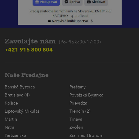
Zavolajte nám
(Po-Pia 8:00-17:00)
+421 915 800 804
Naše Predajne
Banská Bystrica
Piešťany
Bratislava (4)
Považská Bystrica
Košice
Prievidza
Liptovský Mikuláš
Trenčín (2)
Martin
Trnava
Nitra
Zvolen
Partizánske
Žiar nad Hronom