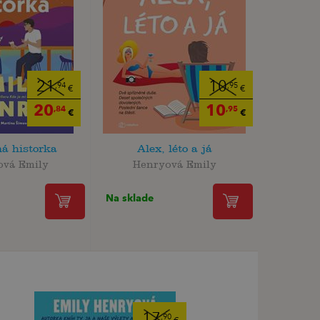
21
10
,94
,95
€
€
20
10
,84
,95
€
€
á historka
Alex, léto a já
ová Emily
Henryová Emily
Na sklade
17
,90