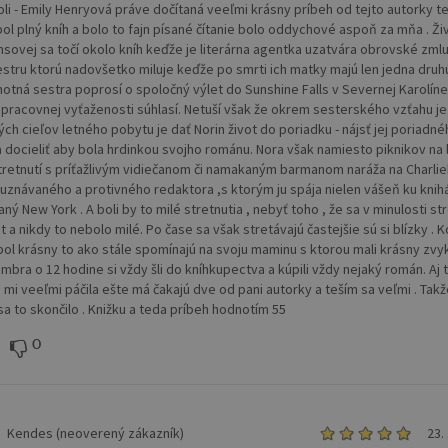
li - Emily Henryová práve dočítaná veeľmi krásny príbeh od tejto autorky t
bol plný kníh a bolo to fajn písané čítanie bolo oddychové aspoň za mňa . Ži
sovej sa točí okolo kníh keďže je literárna agentka uzatvára obrovské zmlu
estru ktorú nadovšetko miluje keďže po smrti ich matky majú len jedna druh
ehotná sestra poprosí o spoločný výlet do Sunshine Falls v Severnej Karolíne
 pracovnej vyťaženosti súhlasí. Netuší však že okrem sesterského vzťahu je
ých cieľov letného pobytu je dať Norin život do poriadku - nájsť jej poriadn
a docieliť aby bola hrdinkou svojho románu. Nora však namiesto piknikov na 
tretnutí s príťažlivým vidiečanom či namakaným barmanom naráža na Charli
, uznávaného a protivného redaktora ,s ktorým ju spája nielen vášeň ku knih
aný New York . A boli by to milé stretnutia , nebyť toho , že sa v minulosti str
t a nikdy to nebolo milé. Po čase sa však stretávajú častejšie sú si blízky . 
ol krásny to ako stále spomínajú na svoju maminu s ktorou mali krásny zvy
mbra o 12 hodine si vždy šli do kníhkupectva a kúpili vždy nejaký román. Aj 
a mi veeľmi páčila ešte má čakajú dve od pani autorky a teším sa veľmi . Tak
sa to skončilo . Knižku a teda príbeh hodnotím 55
0
Kendes (neoverený zákazník)
23.