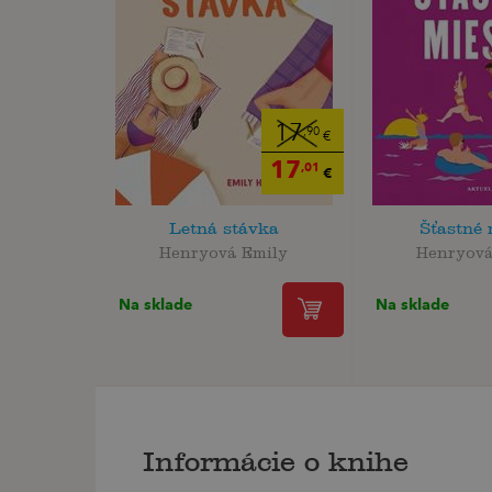
17
,90
€
17
,01
€
Letná stávka
Šťastné 
Henryová Emily
Henryová
Na sklade
Na sklade
Informácie o knihe