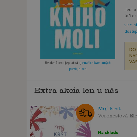
Jedno 
točí ok
viac in
dostup
DO 
NAD
VÁS
Uvedená cena je platná aj
v našich kamenných
predajniach
Extra akcia len u nás
Môj krst
Veronesiová El
Na sklade