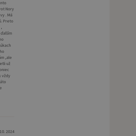
ento
vot Nory
vy . Má
ú. Preto
 ,
 ďalším
ého
lúkach
eho
ám ,ale
etli už
Koniec
k vždy
táto
že
 10. 2024