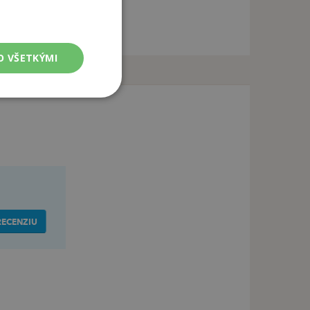
O VŠETKÝMI
RECENZIU