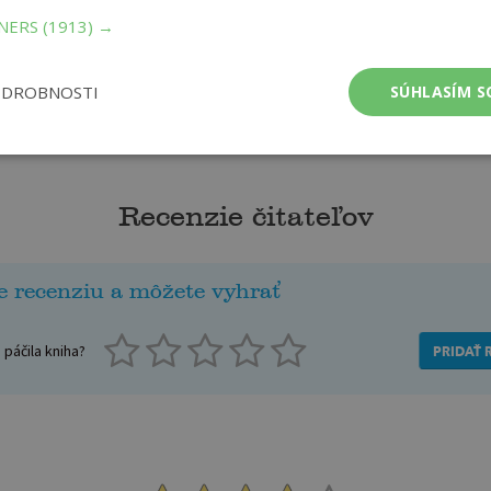
TNERS
(1913) →
ODROBNOSTI
SÚHLASÍM S
Recenzie čitateľov
e recenziu a môžete vyhrať
páčila kniha?
PRIDAŤ 