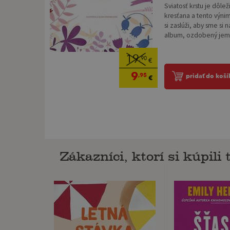
Sviatosť krstu je dôle
kresťana a tento výni
si zaslúži, aby sme si 
album, ozdobený jemn
19
,90
€
9
,95
pridať do koší
€
Zákazníci, ktorí si kúpili t