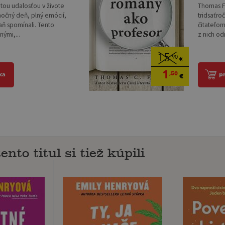
žitou udalosťou v živote
Thomas Fo
močný deň, plný emócií,
tridsaťro
naň spomínali. Tento
čitateľom
ými,...
z nich odn
15
,90
€
1
,50
ka
p
€
ento titul si tiež kúpili