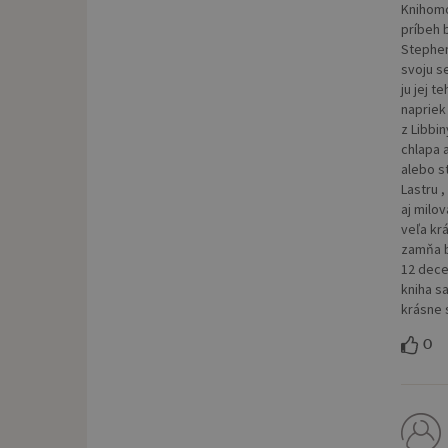
Knihomo
príbeh 
Stephen
svoju s
ju jej t
napriek
z Libbin
chlapa 
alebo s
Lastru 
aj milov
veľa krá
zamňa b
12 dece
kniha s
krásne 
0