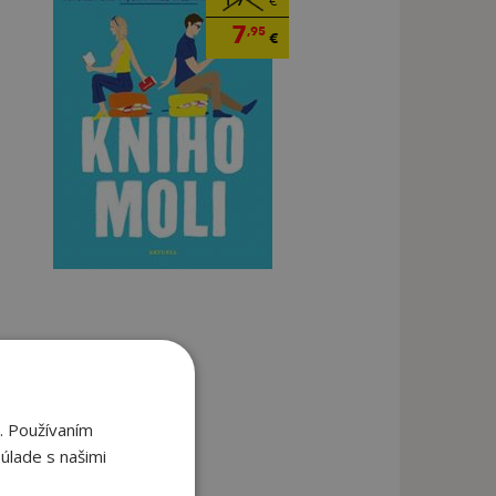
€
7
,95
€
. Používaním
úlade s našimi