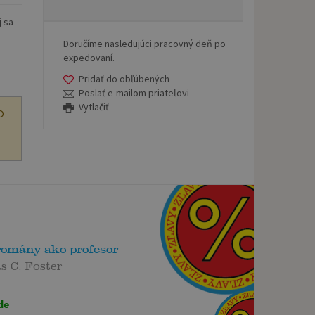
j sa
Doručíme nasledujúci pracovný deň po
expedovaní.
Pridať do obľúbených
Poslať e-mailom priateľovi
Vytlačiť
O
romány ako profesor
 C. Foster
de