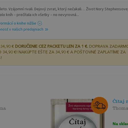
leto. Vzájomní rivali. Dejový zvrat, ktorý nečakali… Život Nory Stephensove
olo kníh – prečítala ich všetky – no nevyrovná...
formácií o knihe nižšie
nosť v našich predajniach
34,90 €
DORUČENIE CEZ PACKETU LEN ZA 1 €.
DOPRAVA ZADARM
 34,90 €! NAKÚPTE EŠTE ZA 34,90 € A POŠTOVNÉ ZAPLATÍME ZA
!
Čítaj 
ena
Thomas
Na skla