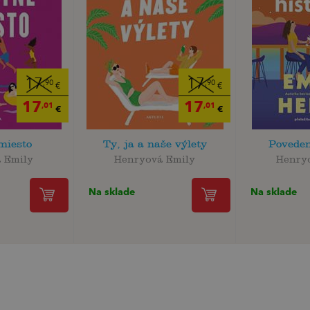
17
17
,90
,90
€
€
17
17
,01
,01
€
€
miesto
Ty, ja a naše výlety
Poveden
 Emily
Henryová Emily
Henry
Na sklade
Na sklade