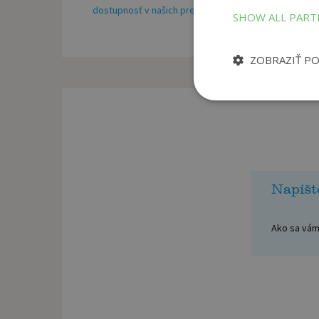
dostupnosť v našich predajniach
SHOW ALL PAR
ZOBRAZIŤ P
Napíšt
Ako sa vám 