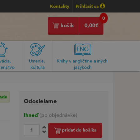
Kontakty
Prihlásiť sa
0
košík
0,00
€
ácia, 
Umenie, 
Knihy v angličtine a iných 
enstvo
kultúra
jazykoch
lade
Odosielame
Ihneď
(po objednávke)
pridať do košíka