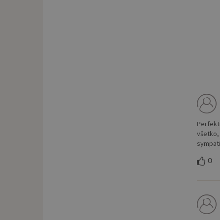
Perfekt
všetko, 
sympati
0