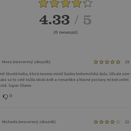
4.33
/ 5
(
6 recenzií
)
Mooo (neoverený zákazník)
29.
né! Skvelá kniha, ktorá nesmie minúť žiadnu knihomoľskú dušu. Užívala som s
ako sa to celé točila okolo kníh a romantike a hlavné postavy mi boli veľmi
cké. Super čítanie.
0
Michaela (neoverený zákazník)
22.