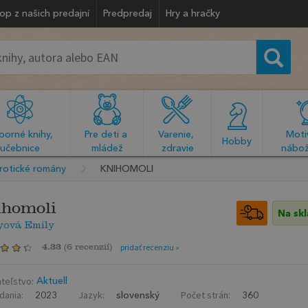
op z našich predajní
Predpredaj
Hry a hračky
orné knihy, 
Pre deti a 
Varenie, 
Motiv
  Hobby  
učebnice
mládež
zdravie
nábož
rotické romány
KNIHOMOLI
homoli
Na sk
yová Emily
4.33
(
6 recenzií
)
pridať recenziu »
teľstvo:
Aktuell
dania:
Jazyk:
Počet strán:
2023
slovenský
360