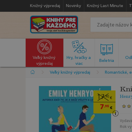
Knižný výpredaj
Novinky
Knižný Last Minute
T
Veľký knižný 
Hry, hračky a 
Odb
  Beletria  
výpredaj
viac
Veľký knižný výpredaj
Romantické, e
Kni
Henr
17
,90
€
7
,95
€
Vydava
Rok vy