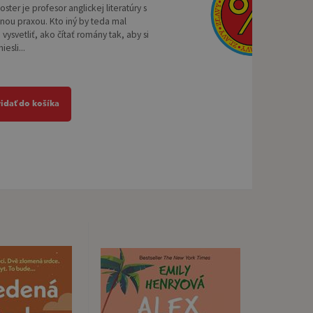
ster je profesor anglickej literatúry s
čnou praxou. Kto iný by teda mal
 vysvetliť, ako čítať romány tak, aby si
iesli...
ridať do košíka