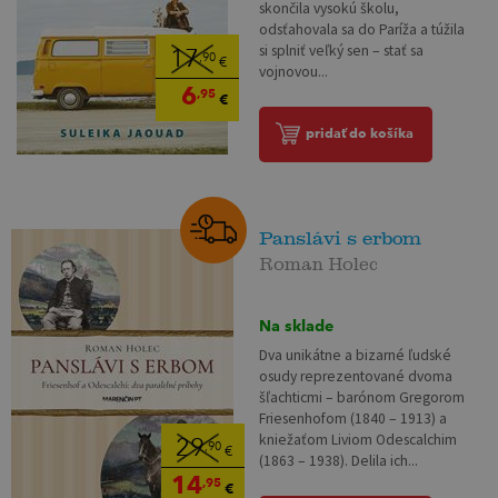
skončila vysokú školu,
odsťahovala sa do Paríža a túžila
si splniť veľký sen – stať sa
17
,90
€
vojnovou...
6
,95
€
pridať do košíka
Panslávi s erbom
Roman Holec
Na sklade
Dva unikátne a bizarné ľudské
osudy reprezentované dvoma
šľachticmi – barónom Gregorom
Friesenhofom (1840 – 1913) a
kniežaťom Liviom Odescalchim
29
,90
€
(1863 – 1938). Delila ich...
14
,95
€