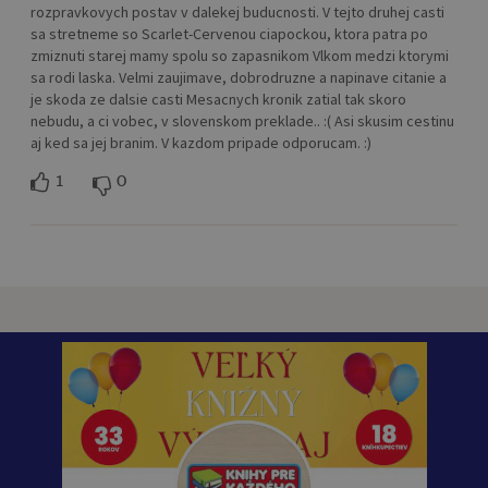
rozpravkovych postav v dalekej buducnosti. V tejto druhej casti
sa stretneme so Scarlet-Cervenou ciapockou, ktora patra po
zmiznuti starej mamy spolu so zapasnikom Vlkom medzi ktorymi
sa rodi laska. Velmi zaujimave, dobrodruzne a napinave citanie a
je skoda ze dalsie casti Mesacnych kronik zatial tak skoro
nebudu, a ci vobec, v slovenskom preklade.. :( Asi skusim cestinu
aj ked sa jej branim. V kazdom pripade odporucam. :)
1
0