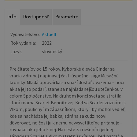
Info
Dostupnosť
Parametre
Vydavateľstvo:
Aktuell
Rok vydania:
2022
Jazyk:
slovenský
Pre čitateľov od 15 rokov. Kyborské dievča Cinder sa
vracia v druhej napínavej časti úspešnej ságy Mesačné
kroniky. Mladá opravárka sa snaží dostať z väzenia – hoci
ak sa jej to podarí, stane sa najhľadanejšou utečenkou v
celom Spoločenstve. Na druhom konci sveta sa stratila
stará mama Scarlet Benoitovej. Keď sa Scarlet zoznámi s
Vlkom, pouličny´m zápasníkom, ktory´ by mohol vedieť,
kde sa nachádza jej babka, zdráha sa cudzincovi
dôverovať, no čosi ju k nemu nevysvetliteľne priťahuje –
rovnako ako jeho k nej. Na ceste za riešením jednej
záhady sa Scarlet s Vlkom stretnú s ďalšou, keď natrafia