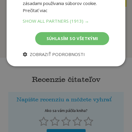
4
€
€
zásadami používania súborov cookie.
Prečítať viac
SHOW ALL PARTNERS
(1913) →
Ako sa kreslí Harry
Keď je to naozaj
Potter (Oficiálna...
Wattová Erin
Gouache Isa
SÚHLASÍM SO VŠETKÝMI
Na sklade
Na sklade
ZOBRAZIŤ PODROBNOSTI
Recenzie čitateľov
Napíšte recenziu a môžete vyhrať
Ako sa vám páčila kniha?