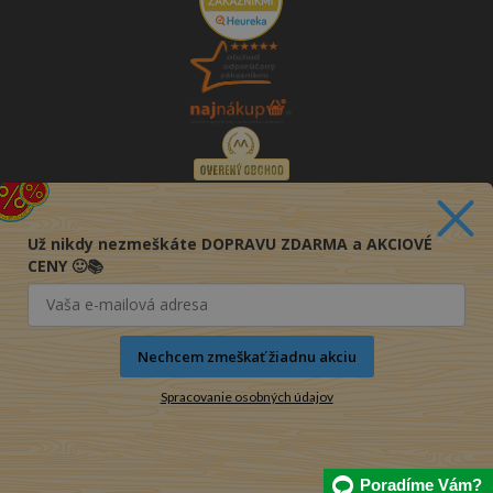
Už nikdy nezmeškáte DOPRAVU ZDARMA a AKCIOVÉ
CENY 🙂📚
Nechcem zmeškať žiadnu akciu
Spracovanie osobných údajov
© 2016-2026 KNIHY PRE KAŽDÉHO s.r.o.
Poradíme Vám?