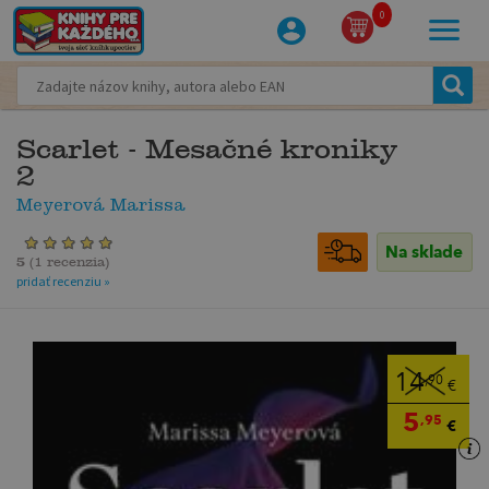
0
Scarlet - Mesačné kroniky
2
Meyerová Marissa
Na sklade
5
(
1 recenzia
)
pridať recenziu »
14
,90
€
5
,95
€