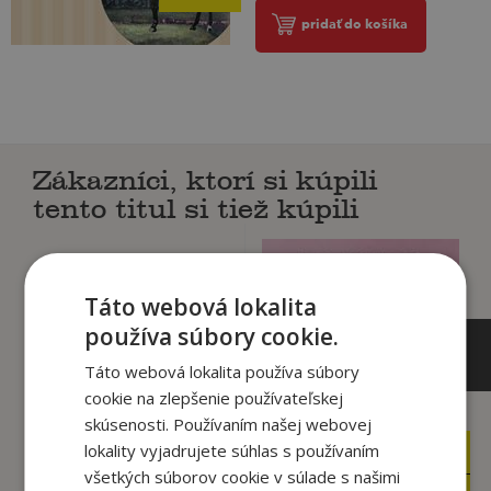
pridať do košíka
Zákazníci, ktorí si kúpili
tento titul si tiež kúpili
Táto webová lokalita
používa súbory cookie.
Táto webová lokalita používa súbory
cookie na zlepšenie používateľskej
skúsenosti. Používaním našej webovej
lokality vyjadrujete súhlas s používaním
12
14
,90
,90
€
€
všetkých súborov cookie v súlade s našimi
12
,26
,95