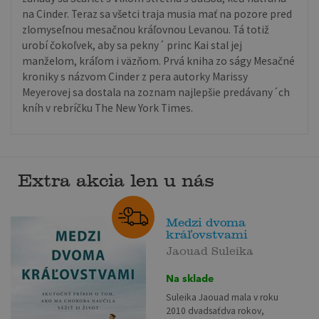
na Cinder. Teraz sa všetci traja musia mať na pozore pred
zlomyseľnou mesačnou kráľovnou Levanou. Tá totiž
urobí čokoľvek, aby sa pekny´ princ Kai stal jej
manželom, kráľom i väzňom. Prvá kniha zo ságy Mesačné
kroniky s názvom Cinder z pera autorky Marissy
Meyerovej sa dostala na zoznam najlepšie predávany´ch
kníh v rebríčku The New York Times.
Extra akcia len u nás
Medzi dvoma
kráľovstvami
Jaouad Suleika
Na sklade
Suleika Jaouad mala v roku
2010 dvadsaťdva rokov,