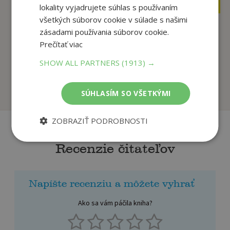
8
9
,90
,49
€
€
lokality vyjadrujete súhlas s používaním
všetkých súborov cookie v súlade s našimi
zásadami používania súborov cookie.
Billie Eilish:
Woodman Kazoo -
Prečítať viac
Fankniha (100%
Dychový hudobný
neofici...
nástroj
SHOW ALL PARTNERS
(1913) →
Sally Morgan
autor neuvedený
Na sklade
Na sklade
SÚHLASÍM SO VŠETKÝMI
ZOBRAZIŤ PODROBNOSTI
Recenzie čitateľov
Napíšte recenziu a môžete vyhrať
Ako sa vám páčila kniha?