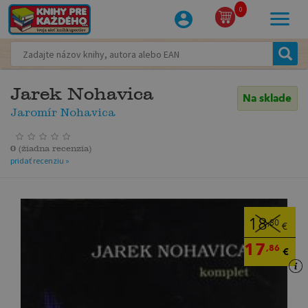
0
Jarek Nohavica
Na sklade
Jaromír Nohavica
0
(
žiadna recenzia
)
pridať recenziu »
18
,80
€
17
,86
€