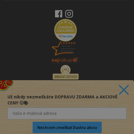
Už nikdy nezmeškáte DOPRAVU ZDARMA a AKCIOVÉ
CENY 🙂📚
Nechcem zmeškať žiadnu akciu