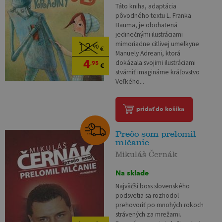
Táto kniha, adaptácia
pôvodného textu L. Franka
Bauma, je obohatená
jedinečnými ilustráciami
mimoriadne citlivej umelkyne
12
,90
€
Manuely Adreani, ktorá
4
dokázala svojimi ilustráciami
,95
€
stvárniť imaginárne kráľovstvo
Veľkého...
pridať do košíka
Prečo som prelomil
mlčanie
Mikuláš Černák
Na sklade
Najväčší boss slovenského
podsvetia sa rozhodol
prehovoriť po mnohých rokoch
strávených za mrežami.