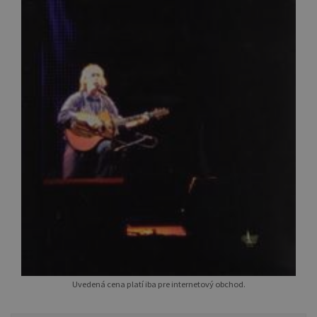
Uvedená cena platí iba pre internetový obchod.