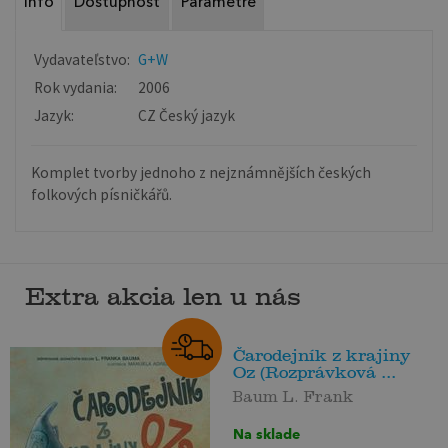
Info
Dostupnosť
Parametre
Vydavateľstvo:
G+W
Rok vydania:
2006
Jazyk:
CZ Český jazyk
Komplet tvorby jednoho z nejznámnějších českých
folkových písničkářů.
Extra akcia len u nás
Čarodejník z krajiny
Oz (Rozprávková ...
Baum L. Frank
Na sklade