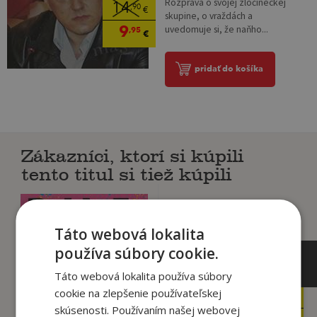
Rozpráva o svojej zločineckej
14
,90
€
skupine, o vraždách a
9
uvedomuje si, že naňho...
,95
€
pridať do košíka
Zákazníci, ktorí si kúpili
tento titul si tiež kúpili
Táto webová lokalita
používa súbory cookie.
Táto webová lokalita používa súbory
cookie na zlepšenie používateľskej
9
9
,90
,99
€
€
skúsenosti. Používaním našej webovej