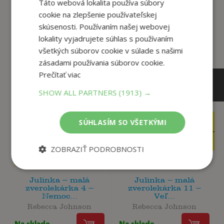
Táto webová lokalita používa súbory
Zákazníci, ktorí si kúpili
cookie na zlepšenie používateľskej
tento titul si tiež kúpili
skúsenosti. Používaním našej webovej
lokality vyjadrujete súhlas s používaním
všetkých súborov cookie v súlade s našimi
zásadami používania súborov cookie.
Prečítať viac
SHOW ALL PARTNERS
(1913) →
SÚHLASÍM SO VŠETKÝMI
8
8
,99
,99
€
€
8
8
,54
,54
€
€
ZOBRAZIŤ PODROBNOSTI
Julinka – malá
Julinka – malá
zverolekárka 4 –
zverolekárka 11 –
Nemoc...
Veľ...
Rebecca Johnson
Rebecca Johnson
Na sklade
Na sklade