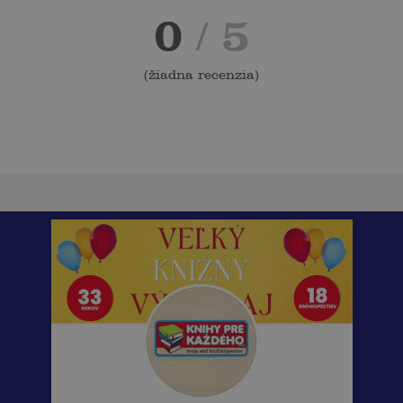
0
/ 5
(
žiadna recenzia
)