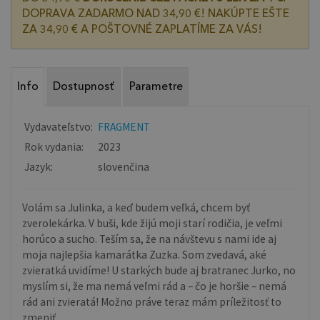
DOPRAVA ZADARMO NAD 34,90 €! NAKÚPTE EŠTE
ZA 34,90 € A POŠTOVNÉ ZAPLATÍME ZA VÁS!
Info
Dostupnosť
Parametre
Vydavateľstvo:
FRAGMENT
Rok vydania:
2023
Jazyk:
slovenčina
Volám sa Julinka, a keď budem veľká, chcem byť
zverolekárka. V buši, kde žijú moji starí rodičia, je veľmi
horúco a sucho. Teším sa, že na návštevu s nami ide aj
moja najlepšia kamarátka Zuzka. Som zvedavá, aké
zvieratká uvidíme! U starkých bude aj bratranec Jurko, no
myslím si, že ma nemá veľmi rád a – čo je horšie – nemá
rád ani zvieratá! Možno práve teraz mám príležitosť to
zmeniť...