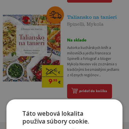
Taliansko na tanieri
Spinelli, Mykola
Na sklade
Autorka kuchárskych kníh a
milovníčka jedla Francesca
Spinelli a fotograf a bloger
Mykola Nevrev vás zoznámia s
tradičnými bezmäsitými jedlami
22
,90
€
z rôznych regiónov...
9
,95
€
pridať do košíka
Táto webová lokalita
používa súbory cookie.