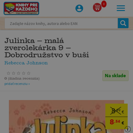
0
Julinka – malá
zverolekárka 9 –
Dobrodružstvo v buši
Rebecca Johnson
Na sklade
0
(
žiadna recenzia
)
pridať recenziu »
8
,99
€
8
,54
€