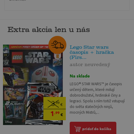
Extra akcia len u nás
Lego Star wars
časopis + hračka
(Firs...
autor neuvedený
Na sklade
LEGO® STAR WARS™ je časopis
určený dětem, které milují
dobrodružství, hrdinské činy a
legraci. Spolu s ním totiž vstupují
3
,99
€
do světa statečných ninjů,
1
mocných Mistrů,...
,99
€
pridať do košíka