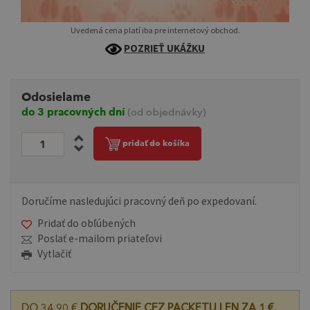
Uvedená cena platí iba pre internetový obchod.
POZRIEŤ UKÁŽKU
Odosielame
do 3 pracovných dní
(od objednávky)
pridať do košíka
Doručíme nasledujúci pracovný deň po expedovaní.
Pridať do obľúbených
Poslať e-mailom priateľovi
Vytlačiť
DO 34,90 €
DORUČENIE CEZ PACKETU LEN ZA 1 €.