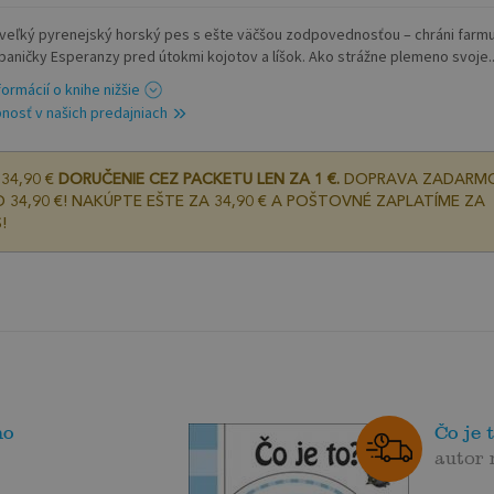
 veľký pyrenejský horský pes s ešte väčšou zodpovednosťou – chráni farm
 paničky Esperanzy pred útokmi kojotov a líšok. Ako strážne plemeno svoje..
formácií o knihe nižšie
nosť v našich predajniach
34,90 €
DORUČENIE CEZ PACKETU LEN ZA 1 €.
DOPRAVA ZADARM
 34,90 €! NAKÚPTE EŠTE ZA 34,90 € A POŠTOVNÉ ZAPLATÍME ZA
!
ho
Čo je 
autor