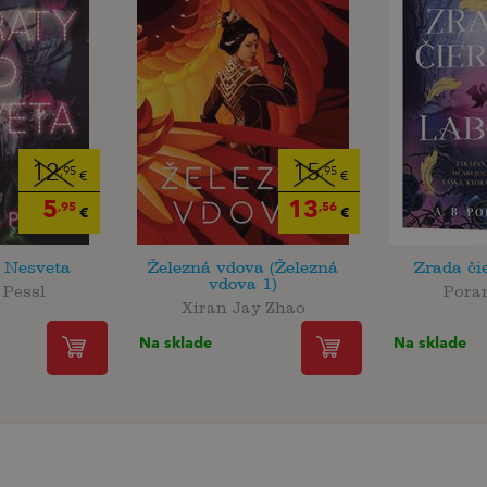
12
15
,95
,95
€
€
5
13
,95
,56
€
€
 Nesveta
Železná vdova (Železná
Zrada či
vdova 1)
 Pessl
Poran
Xiran Jay Zhao
Na sklade
Na sklade