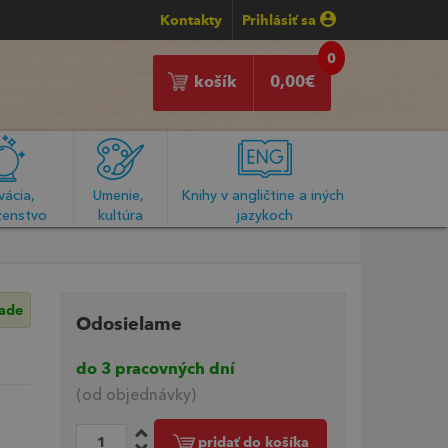
Kontakty
Prihlásiť sa
0
košík
0,00
€
ácia, 
Umenie, 
Knihy v angličtine a iných 
enstvo
kultúra
jazykoch
lade
Odosielame
do 3 pracovných dní
(od objednávky)
pridať do košíka