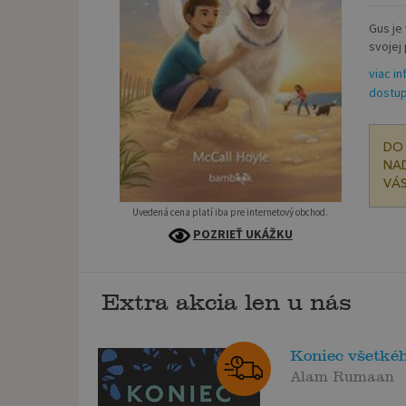
Gus je
svojej
viac in
dostup
DO 
NAD
VÁS
Uvedená cena platí iba pre internetový obchod.
POZRIEŤ UKÁŽKU
Extra akcia len u nás
Koniec všetké
Alam Rumaan