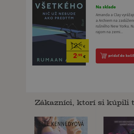
Na sklade
Amanda a Clay vyrážaj
a Archiem na zaslúže
rušného New Yorku. Na
rajom na zemi...
12
,90
€
2
,95
pridať do koší
€
Zákazníci, ktorí si kúpili t