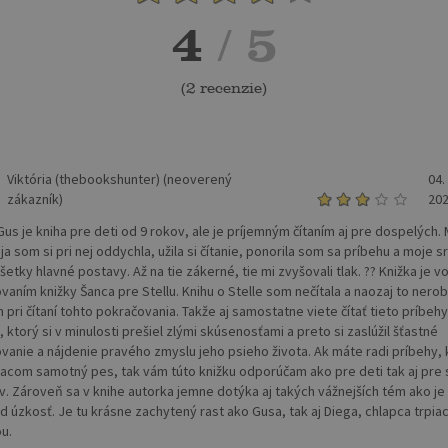
4
/ 5
(
2 recenzie
)
Viktória (thebookshunter) (neoverený
04.
zákazník)
20
us je kniha pre deti od 9 rokov, ale je príjemným čítaním aj pre dospelých.
ja som si pri nej oddychla, užila si čítanie, ponorila som sa príbehu a moje s
všetky hlavné postavy. Až na tie zákerné, tie mi zvyšovali tlak. ?? Knižka je 
vaním knižky Šanca pre Stellu. Knihu o Stelle som nečítala a naozaj to nerob
 pri čítaní tohto pokračovania. Takže aj samostatne viete čítať tieto príbehy
, ktorý si v minulosti prešiel zlými skúsenosťami a preto si zaslúžil šťastné
vanie a nájdenie pravého zmyslu jeho psieho života. Ak máte radi príbehy, 
acom samotný pes, tak vám túto knižku odporúčam ako pre deti tak aj pre 
ov. Zároveň sa v knihe autorka jemne dotýka aj takých vážnejších tém ako je
ad úzkosť. Je tu krásne zachytený rast ako Gusa, tak aj Diega, chlapca trpi
u.