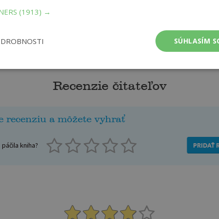
TNERS
(1913) →
ODROBNOSTI
SÚHLASÍM S
Recenzie čitateľov
e recenziu a môžete vyhrať
páčila kniha?
PRIDAŤ 