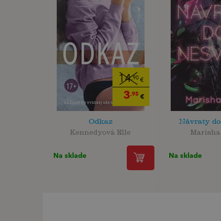
14
,90
€
3
,95
€
Odkaz
Návraty do
Kennedyová Elle
Marisha
Na sklade
Na sklade