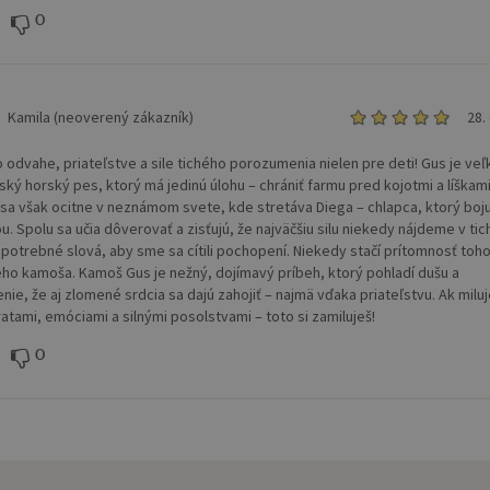
0
Kamila (neoverený zákazník)
28.
o odvahe, priateľstve a sile tichého porozumenia nielen pre deti! Gus je veľ
ský horský pes, ktorý má jedinú úlohu – chrániť farmu pred kojotmi a líškami
 sa však ocitne v neznámom svete, kde stretáva Diega – chlapca, ktorý boju
. Spolu sa učia dôverovať a zisťujú, že najväčšiu silu niekedy nájdeme v tic
 potrebné slová, aby sme sa cítili pochopení. Niekedy stačí prítomnosť toh
ho kamoša. Kamoš Gus je nežný, dojímavý príbeh, ktorý pohladí dušu a
nie, že aj zlomené srdcia sa dajú zahojiť – najmä vďaka priateľstvu. Ak miluj
ratami, emóciami a silnými posolstvami – toto si zamiluješ!
0