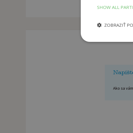
SHOW ALL PAR
ZOBRAZIŤ P
Napíšt
Ako sa vám 