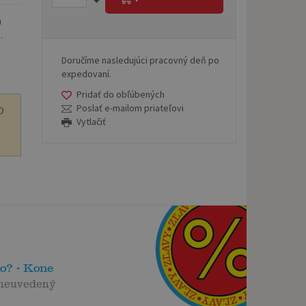
u
.
Doručíme nasledujúci pracovný deň po
expedovaní.
Pridať do obľúbených
Poslať e-mailom priateľovi
O
Vytlačiť
to? - Kone
 neuvedený