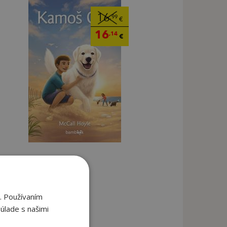
16
,99
€
16
,14
€
. Používaním
úlade s našimi