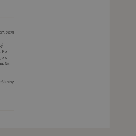
 07. 2025
ký
. Po
je s
hu. Nie
o
eš knihy