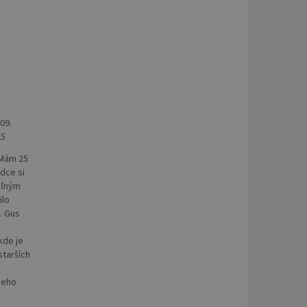
 09.
25
 Mám 25
rdce si
voľným
ilo
. Gus
kde je
starších
aceho