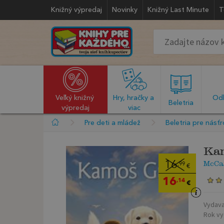
Knižný výpredaj
Novinky
Knižný Last Minute
T
Veľký knižný 
Hry, hračky a 
Odb
  Beletria  
výpredaj
viac
Pre deti a mládež
Beletria pre násť
Ka
McCa
16
,99
€
16
,14
€
Vydava
Rok vy