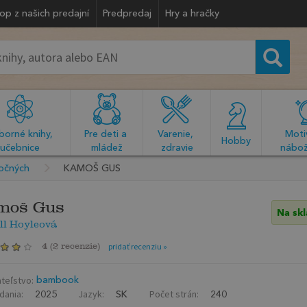
op z našich predajní
Predpredaj
Hry a hračky
orné knihy, 
Pre deti a 
Varenie, 
Motiv
  Hobby  
učebnice
mládež
zdravie
nábož
ročných
KAMOŠ GUS
moš Gus
Na sk
ll Hoyleová
4
(
2 recenzie
)
pridať recenziu »
teľstvo:
bambook
dania:
Jazyk:
Počet strán:
2025
SK
240