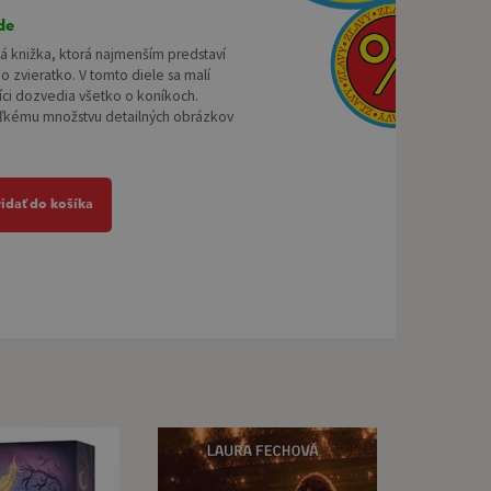
de
á knižka, ktorá najmenším predstaví
o zvieratko. V tomto diele sa malí
ci dozvedia všetko o koníkoch.
ľkému množstvu detailných obrázkov
ridať do košíka