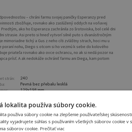
odpovednosťou – chráni farmu svojej paničky Esperanzy pred
ovinnosti zbožňuje, rovnako ako zaslúžený oddych na voňavej
 Predtým, ako ho Esperanza zachránila zo šrotoviska, bol celé dni
dni strasie. Asi preto si hneď vytvorí silné puto s dvanásťročným
e mimoriadne tichý a Gus z neho cíti zvláštny strach, hoci mu u
ážne poraní nohu, Diego s otcom si ho vezmú k sebe do kolového
buje priateľa rovnako ako ovce ochrancu, no ak si nedá pozor na
apca prísť. A ak nedokáže ochrániť farmu ani Diega, kam potom
et strán:
240
ba:
Pevná bez přebalu lesklá
mer:
129x198 mm
 lokalita používa súbory cookie.
ita používa súbory cookie na zlepšenie používateľskej skúsenosti
ality vyjadrujete súhlas s používaním všetkých súborov cookie v s
nia súborov cookie.
Prečítať viac