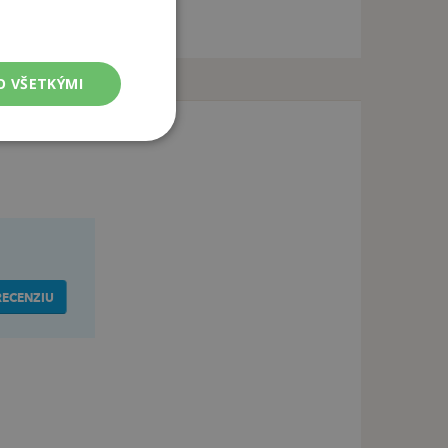
O VŠETKÝMI
RECENZIU