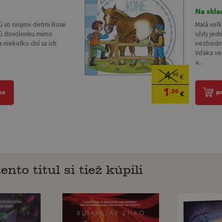
Na skla
ú so svojimi deťmi Rose
Malá veľk
nú dovolenku mimo
vždy jedn
 niekoľko dní sa ich
nezbední
Vďaka ve
a...
4
,99
€
1
,50
ka
p
€
ento titul si tiež kúpili