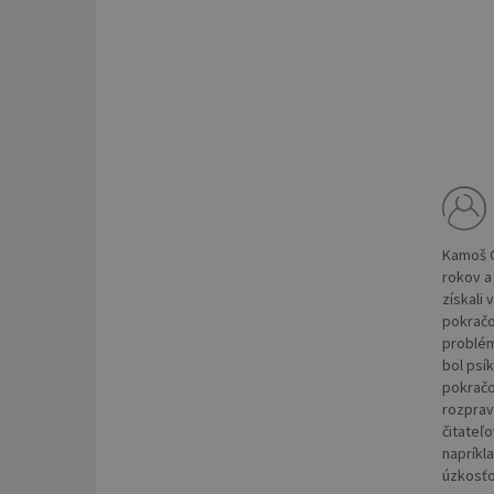
Kamoš G
rokov a 
získali 
pokračo
problém
bol psík
pokračo
rozprav
čitateľ
napríkl
úzkosťo