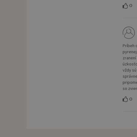
0
Príbeh 
pyrenej
zranení
úzkosťou
vždy sú
správne
pripome
so zvie
0