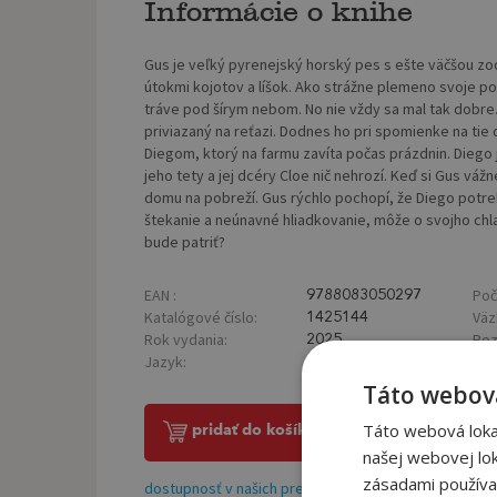
Informácie o knihe
Gus je veľký pyrenejský horský pes s ešte väčšou z
útokmi kojotov a líšok. Ako strážne plemeno svoje p
tráve pod šírym nebom. No nie vždy sa mal tak dobre.
priviazaný na reťazi. Dodnes ho pri spomienke na tie 
Diegom, ktorý na farmu zavíta počas prázdnin. Diego j
jeho tety a jej dcéry Cloe nič nehrozí. Keď si Gus v
domu na pobreží. Gus rýchlo pochopí, že Diego potre
štekanie a neúnavné hliadkovanie, môže o svojho chl
bude patriť?
EAN :
Poč
9788083050297
Katalógové číslo:
Väz
1425144
Rok vydania:
Roz
2025
Jazyk:
SK
Táto webová
Táto webová lokal
pridať do košíka
našej webovej lok
zásadami používa
dostupnosť v našich predajniach