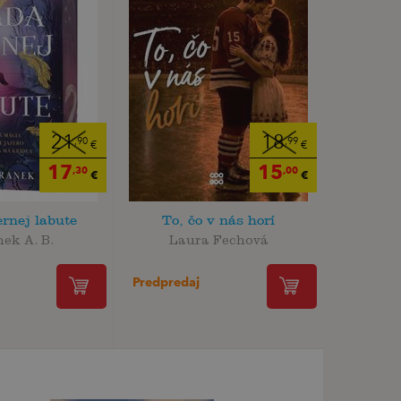
21
18
,90
,99
€
€
17
15
,30
,00
€
€
ernej labute
To, čo v nás horí
ek A. B.
Laura Fechová
Predpredaj