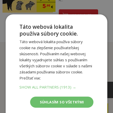
A...
5
,95
€
pridať do košíka
Táto webová lokalita
používa súbory cookie.
Táto webová lokalita používa súbory
cookie na zlepšenie používateľskej
Zákazníci, ktorí si kúpili
skúsenosti. Používaním našej webovej
tento titul si tiež kúpili
lokality vyjadrujete súhlas s používaním
všetkých súborov cookie v súlade s našimi
zásadami používania súborov cookie.
Prečítať viac
SHOW ALL PARTNERS
(1913) →
SÚHLASÍM SO VŠETKÝMI
24
14
,90
,95
€
€