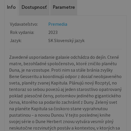
Info
Dostupnosť
Parametre
Vydavateľstvo:
Premedia
Rok vydania:
2023
Jazyk:
SK Slovenský jazyk
Zavedené usporiadanie galaxie odchádza do dejín. Ctené
matre, bezohľadné spoločenstvo, ktoré zničilo planétu
Duna, je na vzostupe. Proti nim sa stále bránia zvyšky
Bene Gesseritu a koordinujú odpor z dosiaľ neobjaveného
sveta, planéty zvanej Kapitula. Plánujú nový Rozptyl, no
tentoraz so sebou povezú aj jeden starostlivo opatrovaný
poklad: piesočné červy, potomkov jediného gigantického
červa, ktorého sa podarilo zachrániť z Duny. Zelený svet
na planéte Kapitula sa čoskoro stane vyprahnutou
pustatinou – a novou Dunou. V tejto poslednej knihe
svojej série o Dune Herbert znovu vytvára vesmír plný
neskutočne rozvinutých postáv a kontextov, v ktorých sa