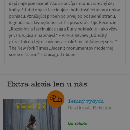
dajú najlepšie oceniť. Ako sa odvíja mnohovrstevný dej
knihy, čitateľ objaví fascinujúcu bohatosť detailov a uhlov
pohľadu. Vzrušujúci príbeh od prvej po poslednú stranu,
legenda najslávnejšieho sci-fi eposu stále žije. Recenzie
„Rozsiahla a fascinujúca sága Duny pokračuje – ako vždy
je vzrušujúca a napínavá.“ – Kirkus Review „Dôležitý
prírastok do tejto trvácnej a zaslúžene obľúbenej série.“ –
The New York Times „Jeden z monumentov modernej
science fiction.“ – Chicago Tribune
Extra akcia len u nás
Temný výdych
Hrašková, Kristína
Na sklade