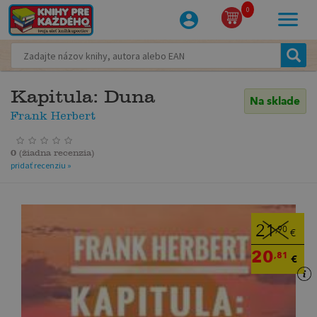
0
Kapitula: Duna
Na sklade
Frank Herbert
0
(
žiadna recenzia
)
pridať recenziu »
21
,90
€
20
,81
€