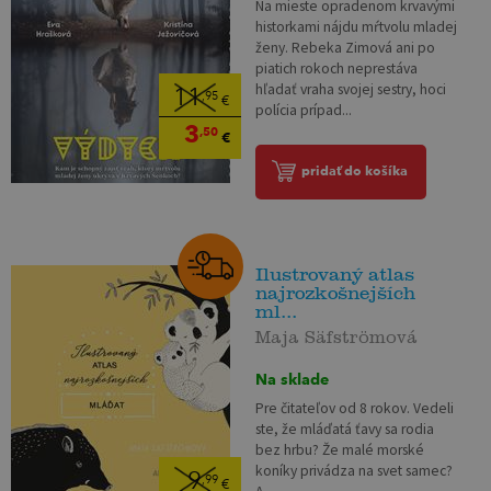
Na mieste opradenom krvavými
historkami nájdu mŕtvolu mladej
ženy. Rebeka Zimová ani po
piatich rokoch neprestáva
hľadať vraha svojej sestry, hoci
11
,95
€
polícia prípad...
3
,50
€
pridať do košíka
Ilustrovaný atlas
najrozkošnejších
ml...
Maja Säfströmová
Na sklade
Pre čitateľov od 8 rokov. Vedeli
ste, že mláďatá ťavy sa rodia
bez hrbu? Že malé morské
koníky privádza na svet samec?
9
,99
€