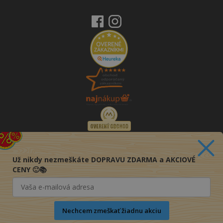
Už nikdy nezmeškáte DOPRAVU ZDARMA a AKCIOVÉ
CENY 🙂📚
Nechcem zmeškať žiadnu akciu