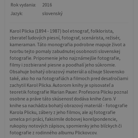
Rok vydania:
2016
Jazyk:
slovenský
Karol Plicka (1894 - 1987) bol etnograf, folklorista,
zberateľ ľudových piesní, fotograf, scenárista, režisér,
kameraman. Táto monografia podrobne mapuje život a
tvorbu tejto pomaly zabudnutej osobnosti slovenskej
fotografie. Pripomenie jeho najznámejšie fotografie,
filmy i zozbierané piesne a poodhalí jeho súkromie.
Obsahuje bohatý obrazový materiál a oživuje Slovensko
také, ako ho na fotografiách a filmoch pred desaťročiami
zachytil Karol Plicka. Autorom knihy je spisovateľ a
teoretik fotografie Marian Pauer. Profesora Plicku poznal
osobne a práve táto skúsenosť dodáva knihe čaro. V
knihe sa nachádza bohatý obrazový materiál - fotografie
Karola Plicku, zábery z jeho filmov, ale aj fotografie
umelca pri práci, faksimile dobovej korešpondencie,
rukopisy notových zápisov, spomienky jeho blízkych či
fotografie z rodinného albumu Plickovcov.