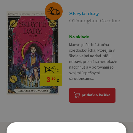
Skryté dary
O’Donoghue Caroline
Na sklade
Maeve je šestnásťročná
stredoškoláčka, ktorej sa v
škole veľmi nedarí. Nič ju
nebaví, pre nič sa nedokáže
nadchnúť a v porovnaní so
14
,90
€
svojimi úspešnými
3
súrodencami...
,50
€
pridať do košíka
Zákazníci, ktorí si kúpili