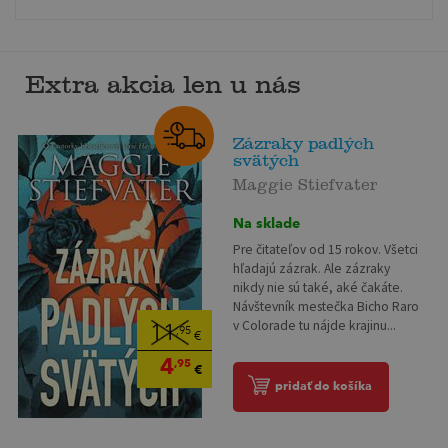
Extra akcia len u nás
Zázraky padlých
svätých
Maggie Stiefvater
Na sklade
Pre čitateľov od 15 rokov. Všetci
hľadajú zázrak. Ale zázraky
nikdy nie sú také, aké čakáte.
Návštevník mestečka Bicho Raro
v Colorade tu nájde krajinu...
11
,95
€
4
,95
€
pridať do košíka