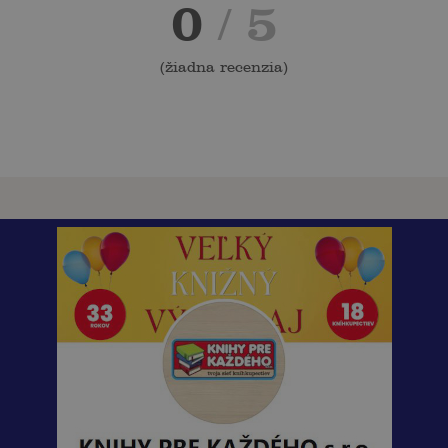
0
/ 5
(
žiadna recenzia
)