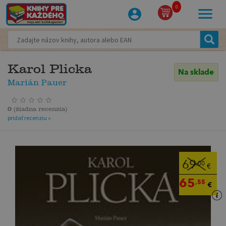
0
Karol Plicka
Na sklade
Marián Pauer
0
(
žiadna recenzia
)
pridať recenziu »
69
,00
€
65
,55
€