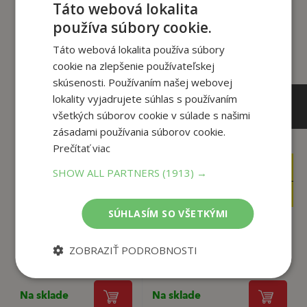
Táto webová lokalita
tento titul si tiež kúpili
používa súbory cookie.
Táto webová lokalita používa súbory
cookie na zlepšenie používateľskej
skúsenosti. Používaním našej webovej
lokality vyjadrujete súhlas s používaním
všetkých súborov cookie v súlade s našimi
zásadami používania súborov cookie.
Prečítať viac
16
24
,95
,90
SHOW ALL PARTNERS
(1913) →
€
€
16
23
,10
,66
€
€
SÚHLASÍM SO VŠETKÝMI
Ukrajinské leporelo
#selestakovepeknefotky
ZOBRAZIŤ PODROBNOSTI
Andrej Bán
Aurel Hrabušický,
Na sklade
Na sklade