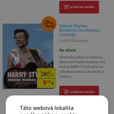
pridať do košíka
Harry Styles:
Zrodenie modernej
hviezdy
Croft Malcolm
Na sklade
Výnimočný príbeh o umelcovi,
ktorý mení nielen hudobný svet.
Keď sa HARRY STYLES prvý raz
zúčastnil konkurzu do súťaže X
16
,90
€
Factor v...
3
,95
€
pridať do košíka
Táto webová lokalita