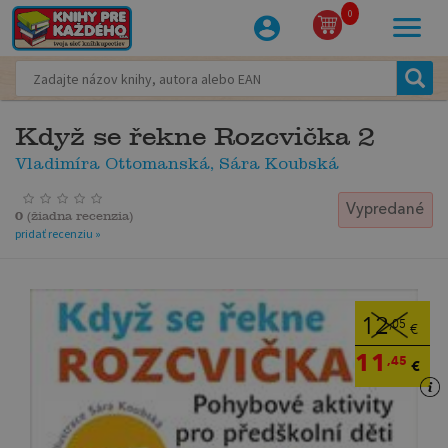
0
Když se řekne Rozcvička 2
Vladimíra Ottomanská, Sára Koubská
Vypredané
0
(
žiadna recenzia
)
pridať recenziu »
12
,05
€
11
,45
€