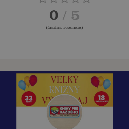
0
/ 5
(
žiadna recenzia
)