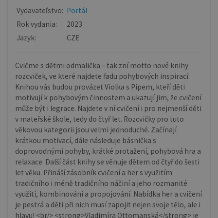
Vydavateľstvo:
Portál
Rok vydania:
2023
Jazyk:
CZE
Cvičme s dětmi odmalička – tak zní motto nové knihy
rozcviček, ve které najdete řadu pohybových inspirací.
Knihou vás budou provázet Violka s Pipem, kteří děti
motivují k pohybovým činnostem a ukazují jim, že cvičení
může být i legrace. Najdete v ní cvičení i pro nejmenší děti
v mateřské škole, tedy do čtyř let. Rozcvičky pro tuto
věkovou kategorii jsou velmi jednoduché. Začínají
krátkou motivací, dále následuje básnička s
doprovodnými pohyby, krátké protažení, pohybová hra a
relaxace. Další část knihy se věnuje dětem od čtyř do šesti
let věku. Přináší zásobník cvičení a her s využitím
tradičního i méně tradičního náčiní a jeho rozmanité
využití, kombinování a propojování. Nabídka her a cvičení
je pestrá a děti při nich musí zapojit nejen svoje tělo, ale i
hlavu! <br/> <strong>Vladimíra Ottomanská</strong> je