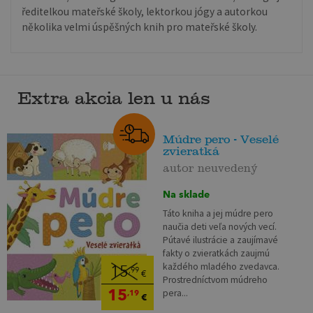
ředitelkou mateřské školy, lektorkou jógy a autorkou
několika velmi úspěšných knih pro mateřské školy.
Extra akcia len u nás
Múdre pero - Veselé
zvieratká
autor neuvedený
Na sklade
Táto kniha a jej múdre pero
naučia deti veľa nových vecí.
Pútavé ilustrácie a zaujímavé
fakty o zvieratkách zaujmú
každého mladého zvedavca.
15
,99
€
Prostredníctvom múdreho
15
pera...
,19
€