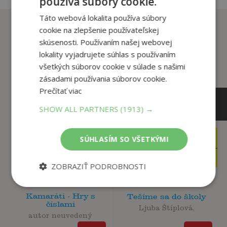
používa súbory cookie.
Táto webová lokalita používa súbory
Zákazníci, ktorí si kúpili
cookie na zlepšenie používateľskej
tento titul si tiež kúpili
skúsenosti. Používaním našej webovej
lokality vyjadrujete súhlas s používaním
všetkých súborov cookie v súlade s našimi
zásadami používania súborov cookie.
Prečítať viac
SHOW ALL PARTNERS
(1913) →
3
9
SÚHLASÍM SO VŠETKÝMI
,95
,99
€
€
3
3
,50
,95
€
€
ZOBRAZIŤ PODROBNOSTI
Kamaráti - Hry s
Tešíme sa do školy
číslami
Ljuba Štíplová,
autor neuvedený