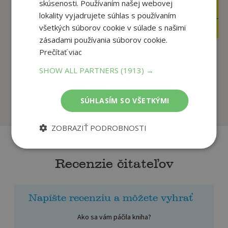
skúsenosti. Používaním našej webovej
6
6
,61
,99
€
€
lokality vyjadrujete súhlas s používaním
4
3
,95
,95
všetkých súborov cookie v súlade s našimi
€
€
zásadami používania súborov cookie.
Prečítať viac
Šlabikár včielky Maji
Živý les
SHOW ALL PARTNERS
(1913) →
Jozef Pavlovič
autor neuvedený
SÚHLASÍM SO VŠETKÝMI
Na sklade
Na sklade
ZOBRAZIŤ PODROBNOSTI
Recenzie čitateľov
Napíšte recenziu a môžete vyhrať
Ako sa vám páčila kniha?