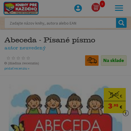
0
Abeceda - Písané písmo
autor neuvedený
Na sklade
0
(
žiadna recenzia
)
pridať recenziu »
5
,50
€
3
,95
€