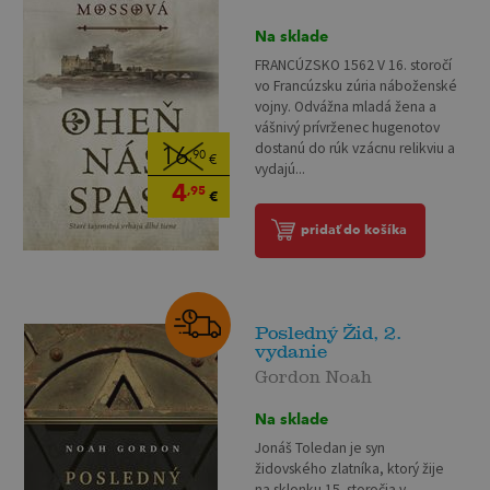
Na sklade
FRANCÚZSKO 1562 V 16. storočí
vo Francúzsku zúria náboženské
vojny. Odvážna mladá žena a
vášnivý prívrženec hugenotov
dostanú do rúk vzácnu relikviu a
16
,90
€
vydajú...
4
,95
€
pridať do košíka
Posledný Žid, 2.
vydanie
Gordon Noah
Na sklade
Jonáš Toledan je syn
židovského zlatníka, ktorý žije
na sklonku 15. storočia v