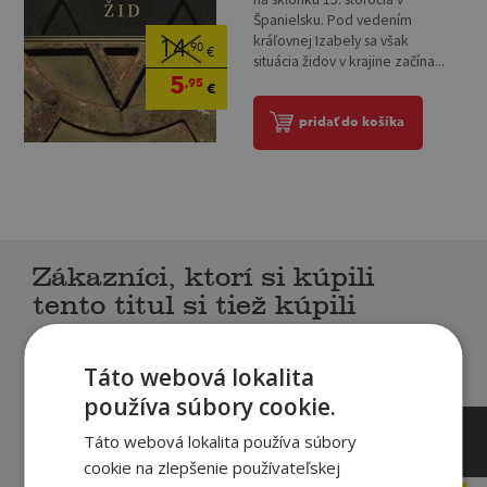
Španielsku. Pod vedením
kráľovnej Izabely sa však
14
,90
€
situácia židov v krajine začína...
5
,95
€
pridať do košíka
Zákazníci, ktorí si kúpili
tento titul si tiež kúpili
Táto webová lokalita
používa súbory cookie.
Táto webová lokalita používa súbory
cookie na zlepšenie používateľskej