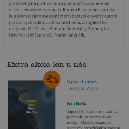
pred všetkými protivníkmi a postarať sa o vyriešenie
ostro sledovaného prípadu. Román Klient dnes patrí ku
kultovým dielam svetoznámeho bestsellerového autora
právnických trilerov Johna Grishama. Z anglického
originálu The Client (Bantam Doubleday Gropup, Inc.,
New York 1993) preložil Marián Andričík.
Extra akcia len u nás
Spev duchov
Jesmyn Ward
Na sklade
Jojo má trinásť rokov a snaží sa
pochopiť, čo znamená byť
mužom. Môže sa inšpirovať
viacerými otcovskými postavami