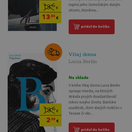
najmä jeho černošským starým
13
,99
€
otcom, ktorému...
13
,58
€
pridať do košíka
Vitaj doma
Lucia Berlin
Na sklade
V knihe Vitaj doma Lucia Berlin
opisuje miesta, na ktorých
strávila prvých dvadsaťdeväť
rokov svojho života. Banícke
usadlosti, dom starých rodičov v
13
,99
€
Texase či vilu...
2
,95
€
pridať do košíka