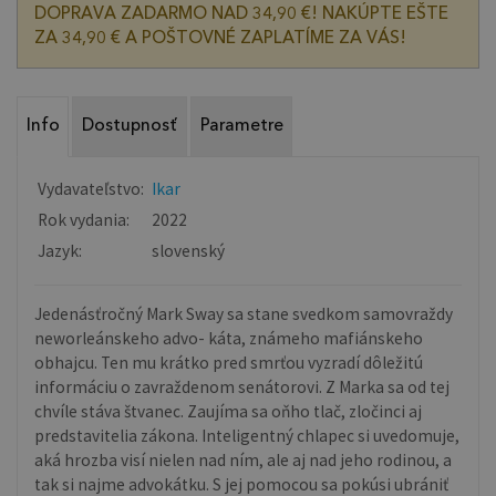
DOPRAVA ZADARMO NAD 34,90 €! NAKÚPTE EŠTE
ZA 34,90 € A POŠTOVNÉ ZAPLATÍME ZA VÁS!
Info
Dostupnosť
Parametre
Vydavateľstvo:
Ikar
Rok vydania:
2022
Jazyk:
slovenský
Jedenásťročný Mark Sway sa stane svedkom samovraždy
neworleánskeho advo- káta, známeho mafiánskeho
obhajcu. Ten mu krátko pred smrťou vyzradí dôležitú
informáciu o zavraždenom senátorovi. Z Marka sa od tej
chvíle stáva štvanec. Zaujíma sa oňho tlač, zločinci aj
predstavitelia zákona. Inteligentný chlapec si uvedomuje,
aká hrozba visí nielen nad ním, ale aj nad jeho rodinou, a
tak si najme advokátku. S jej pomocou sa pokúsi ubrániť