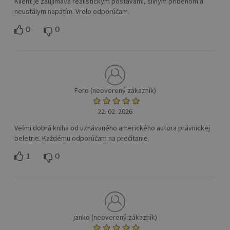
Klient je zaujimava realistickým postavami, silným príbehom a
neustálym napätím. Vrelo odporúčam.
0
0
Fero (neoverený zákazník)
22. 02. 2026
Veľmi dobrá kniha od uznávaného amerického autora právnickej
beletrie. Každému odporúčam na prečítanie.
1
0
janko (neoverený zákazník)