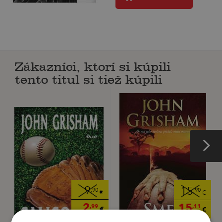
Zákazníci, ktorí si kúpili
tento titul si tiež kúpili
9
15
,90
,90
€
€
2
15
,99
,11
€
€