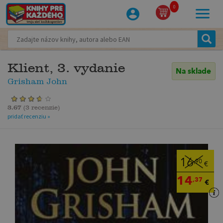
0
Klient, 3. vydanie
Na sklade
Grisham John
3.67
(
3 recenzie
)
pridať recenziu »
16
,90
€
14
,37
€