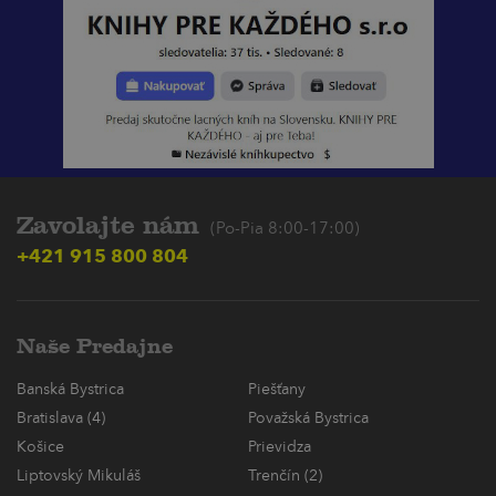
Zavolajte nám
(Po-Pia 8:00-17:00)
+421 915 800 804
Naše Predajne
Banská Bystrica
Piešťany
Bratislava (4)
Považská Bystrica
Košice
Prievidza
Liptovský Mikuláš
Trenčín (2)