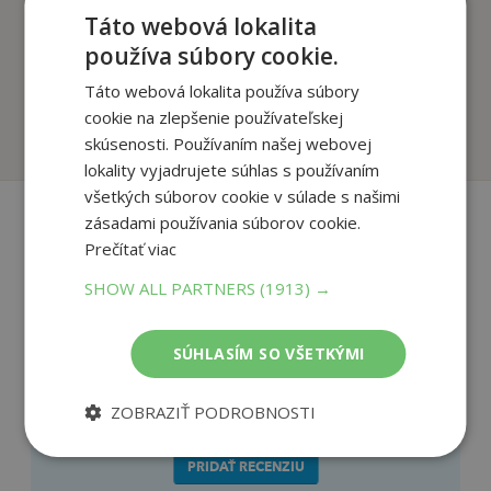
Táto webová lokalita
používa súbory cookie.
Calico Joe
Smeč
Grisham John
Grisham John
Táto webová lokalita používa súbory
cookie na zlepšenie používateľskej
Na sklade
Na sklade
skúsenosti. Používaním našej webovej
lokality vyjadrujete súhlas s používaním
všetkých súborov cookie v súlade s našimi
zásadami používania súborov cookie.
Prečítať viac
Recenzie čitateľov
SHOW ALL PARTNERS
(1913) →
Napíšte recenziu a môžete vyhrať
SÚHLASÍM SO VŠETKÝMI
Ako sa vám páčila kniha?
ZOBRAZIŤ PODROBNOSTI
PRIDAŤ RECENZIU