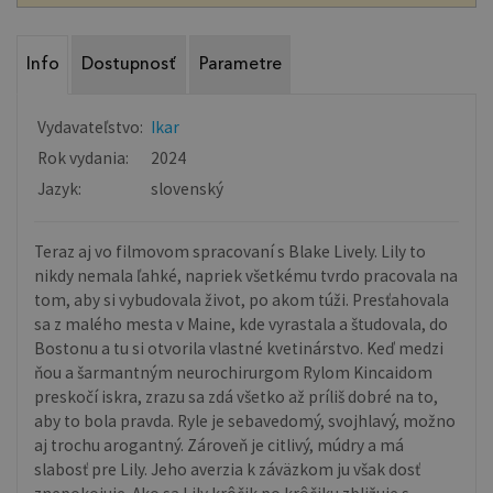
Info
Dostupnosť
Parametre
Vydavateľstvo:
Ikar
Rok vydania:
2024
Jazyk:
slovenský
Teraz aj vo filmovom spracovaní s Blake Lively. Lily to
nikdy nemala ľahké, napriek všetkému tvrdo pracovala na
tom, aby si vybudovala život, po akom túži. Presťahovala
sa z malého mesta v Maine, kde vyrastala a študovala, do
Bostonu a tu si otvorila vlastné kvetinárstvo. Keď medzi
ňou a šarmantným neurochirurgom Rylom Kincaidom
preskočí iskra, zrazu sa zdá všetko až príliš dobré na to,
aby to bola pravda. Ryle je sebavedomý, svojhlavý, možno
aj trochu arogantný. Zároveň je citlivý, múdry a má
slabosť pre Lily. Jeho averzia k záväzkom ju však dosť