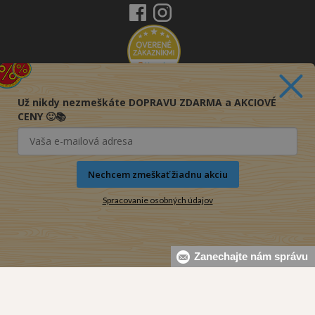
Už nikdy nezmeškáte DOPRAVU ZDARMA a AKCIOVÉ
CENY 🙂📚
Nechcem zmeškať žiadnu akciu
Spracovanie osobných údajov
Zanechajte nám správu