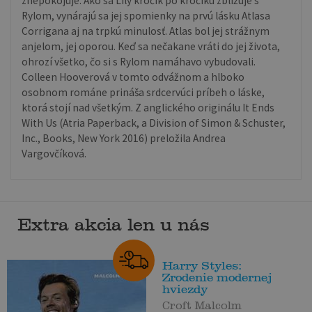
znepokojuje. Ako sa Lily krôčik po krôčiku zbližuje s
Rylom, vynárajú sa jej spomienky na prvú lásku Atlasa
Corrigana aj na trpkú minulosť. Atlas bol jej strážnym
anjelom, jej oporou. Keď sa nečakane vráti do jej života,
ohrozí všetko, čo si s Rylom namáhavo vybudovali.
Colleen Hooverová v tomto odvážnom a hlboko
osobnom románe prináša srdcervúci príbeh o láske,
ktorá stojí nad všetkým. Z anglického originálu It Ends
With Us (Atria Paperback, a Division of Simon & Schuster,
Inc., Books, New York 2016) preložila Andrea
Vargovčíková.
Extra akcia len u nás
Harry Styles:
Zrodenie modernej
hviezdy
Croft Malcolm