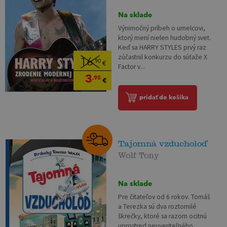
Na sklade
Výnimočný príbeh o umelcovi,
ktorý mení nielen hudobný svet.
Keď sa HARRY STYLES prvý raz
zúčastnil konkurzu do súťaže X
16
,90
€
Factor v...
3
,95
€
pridať do košíka
Tajomná vzducholoď
Wolf Tony
Na sklade
Pre čitateľov od 6 rokov. Tomáš
a Terezka sú dva roztomilé
škrečky, ktoré sa razom ocitnú
uprostred neuveriteľného