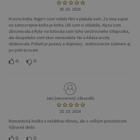
28. 02. 2026
Krasna kniha. Najprv som videla film a plakala som. Za mna super
no samozrejme kniha je kniha. Lilli som si oblubila, Alysu som
zboznovala a Ryla- no lutovala som toho sestrocneho chlapceka,
ale dospeleho som skor nenavidela. No a Atlasa urcite
obdivovala. Pribeh je putavy a dojimavy. Jednoznacne siahnem aj
po pokracovani.
0
0
Jani (neoverený zákazník)
20. 10. 2024
Romantická knižka s neľahkou témou, ale s veľkým posolstvom.
Výborné dielo.
0
0