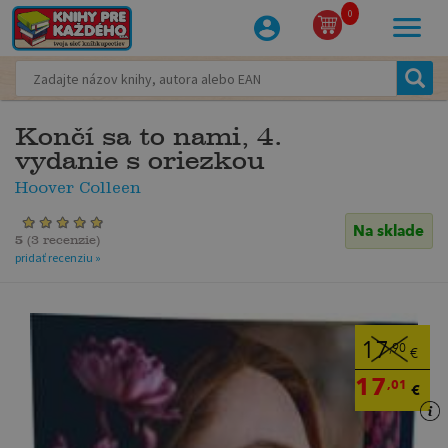
0
Končí sa to nami, 4.
vydanie s oriezkou
Hoover Colleen
Na sklade
5
(
3 recenzie
)
pridať recenziu »
17
,90
€
17
,01
€