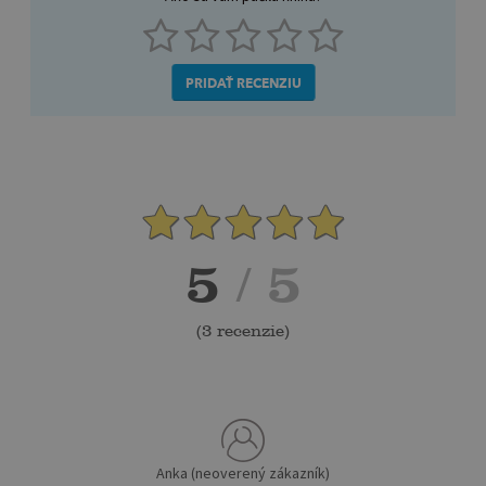
PRIDAŤ RECENZIU
5
/ 5
(
3 recenzie
)
Anka (neoverený zákazník)