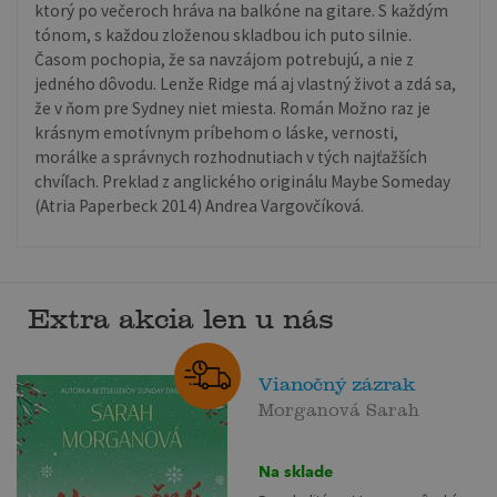
ktorý po večeroch hráva na balkóne na gitare. S každým
tónom, s každou zloženou skladbou ich puto silnie.
Časom pochopia, že sa navzájom potrebujú, a nie z
jedného dôvodu. Lenže Ridge má aj vlastný život a zdá sa,
že v ňom pre Sydney niet miesta. Román Možno raz je
krásnym emotívnym príbehom o láske, vernosti,
morálke a správnych rozhodnutiach v tých najťažších
chvíľach. Preklad z anglického originálu Maybe Someday
(Atria Paperbeck 2014) Andrea Vargovčíková.
Extra akcia len u nás
Vianočný zázrak
Morganová Sarah
Na sklade