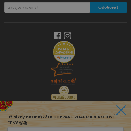
Odoberať
Už nikdy nezmeškáte DOPRAVU ZDARMA a AKCIOVÉ
CENY 🙂📚