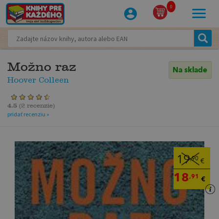
0
Možno raz
Na sklade
Hoover Colleen
4.5
(
2 recenzie
)
pridať recenziu »
19
,90
€
18
,91
€