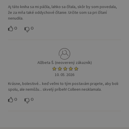
Aj táto kniha sa mi páčila, lahko sa čítala, skôr by som povedala,
že za mňa také oddychové čítanie. Určite som sa pri čítaní
nenudila.
0
0
Alžbeta Š. (neoverený zákazník)
10. 05. 2026
Krásne, bolestivé... keď veľmi to tým postavám prajete, aby boli
spolu, ale nemôžu... skvelý príbeh! Colleen nesklamala.
0
0