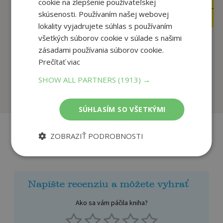
22
17
cookie na zlepšenie používateľskej
€
€
skúsenosti. Používaním našej webovej
18
17
,09
,01
€
€
lokality vyjadrujete súhlas s používaním
všetkých súborov cookie v súlade s našimi
zásadami používania súborov cookie.
Pád na dno
9. november
Prečítať viac
Hoover Colleen
Hoover Colleen
SHOW ALL PARTNERS
(1913) →
Na sklade
Na sklade
SÚHLASÍM SO VŠETKÝMI
ZOBRAZIŤ PODROBNOSTI
Recenzie čitateľov
Napíšte recenziu a môžete vyhrať
Ako sa vám páčila kniha?