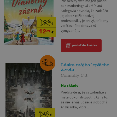
Pre okolitý svet Imogen pôsobí
ako marketingová kráľovná.
Kolegovia nevedia, že zatiaľ čo
jej obraz ctižiadostivej
profesionálky je pravý, prí-behy
19
,90
€
zo šťastného detstva sú
12
vymyslené,...
,95
€
pridať do košíka
Láska môjho lepšieho
života
Connolly C.J.
Na sklade
Predstavte si, že sa zobudíte a
máte dokonalý život… Až na to,
že nie je váš. Josie je slobodná
Angličanka, ktorá...
17
,90
€