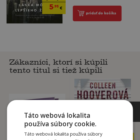
5
,95
€
pridať do košíka
Zákazníci, ktorí si kúpili
tento titul si tiež kúpili
Táto webová lokalita
používa súbory cookie.
Táto webová lokalita používa súbory
,90
,90