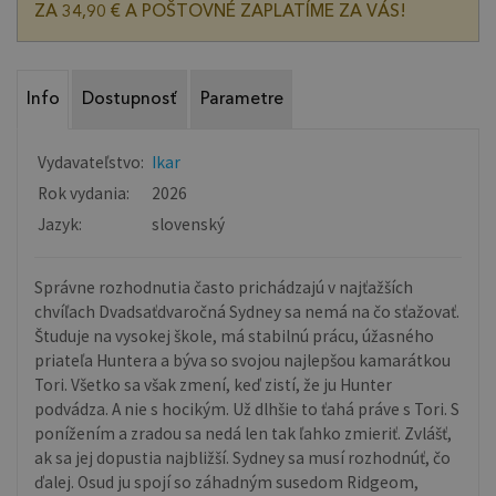
ZA 34,90 € A POŠTOVNÉ ZAPLATÍME ZA VÁS!
Info
Dostupnosť
Parametre
Vydavateľstvo:
Ikar
Rok vydania:
2026
Jazyk:
slovenský
Správne rozhodnutia často prichádzajú v najťažších
chvíľach Dvadsaťdvaročná Sydney sa nemá na čo sťažovať.
Študuje na vysokej škole, má stabilnú prácu, úžasného
priateľa Huntera a býva so svojou najlepšou kamarátkou
Tori. Všetko sa však zmení, keď zistí, že ju Hunter
podvádza. A nie s hocikým. Už dlhšie to ťahá práve s Tori. S
ponížením a zradou sa nedá len tak ľahko zmieriť. Zvlášť,
ak sa jej dopustia najbližší. Sydney sa musí rozhodnúť, čo
ďalej. Osud ju spojí so záhadným susedom Ridgeom,