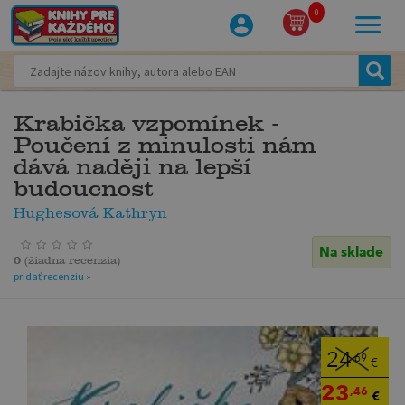
0
Krabička vzpomínek -
Poučení z minulosti nám
dává naději na lepší
budoucnost
Hughesová Kathryn
Na sklade
0
(
žiadna recenzia
)
pridať recenziu »
24
,69
€
23
,46
€