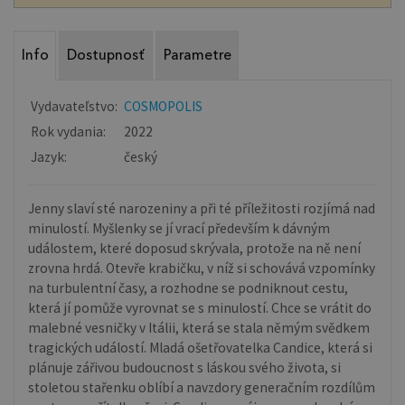
Info
Dostupnosť
Parametre
Vydavateľstvo:
COSMOPOLIS
Rok vydania:
2022
Jazyk:
český
Jenny slaví sté narozeniny a při té příležitosti rozjímá nad
minulostí. Myšlenky se jí vrací především k dávným
událostem, které doposud skrývala, protože na ně není
zrovna hrdá. Otevře krabičku, v níž si schovává vzpomínky
na turbulentní časy, a rozhodne se podniknout cestu,
která jí pomůže vyrovnat se s minulostí. Chce se vrátit do
malebné vesničky v Itálii, která se stala němým svědkem
tragických událostí. Mladá ošetřovatelka Candice, která si
plánuje zářivou budoucnost s láskou svého života, si
stoletou stařenku oblíbí a navzdory generačním rozdílům