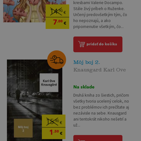
kresbami Valerie Docampo.
Stále živý príbeh o Ruženke.
14
,90
€
Určený predovšetkým tým, čo
7
ho nepoznajú, a ako
,00
€
pripomenutie všetkým, čo...
pridať do košíka
Môj boj 2.
Knausgard Karl Ove
Na sklade
Druhá kniha zo šiestich, pričom
všetky tvoria ucelený celok, no
bez problémov ich prečítate aj
nezávisle na sebe. Knausgard
ani tentokrát nikoho nešetrí a
15
,90
€
už...
1
,50
€