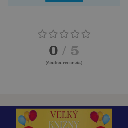
0
/ 5
(
žiadna recenzia
)