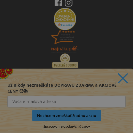
Už nikdy nezmeškáte DOPRAVU ZDARMA a AKCIOVÉ
CENY 🙂📚
Nechcem zmeškať žiadnu akciu
Spracovanie osobných údajov