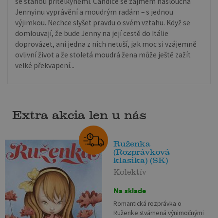
se stanou přítelkyněmi. Candice se zájmem naslouchá
Jennyinu vyprávění a moudrým radám – s jednou
výjimkou. Nechce slyšet pravdu o svém vztahu. Když se
domlouvají, že bude Jenny na její cestě do Itálie
doprovázet, ani jedna z nich netuší, jak moc si vzájemně
ovlivní život a že stoletá moudrá žena může ještě zažít
velké překvapení...
Extra akcia len u nás
Ruženka
(Rozprávková
klasika) (SK)
Kolektív
Na sklade
Romantická rozprávka o
Ruženke stvárnená výnimočnými