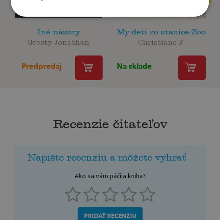
Iné názory
My deti zo stanice Zoo
Gresty Jonathan
Christiane F.
Predpredaj
Na sklade
Recenzie čitateľov
Napíšte recenziu a môžete vyhrať
Ako sa vám páčila kniha?
PRIDAŤ RECENZIU