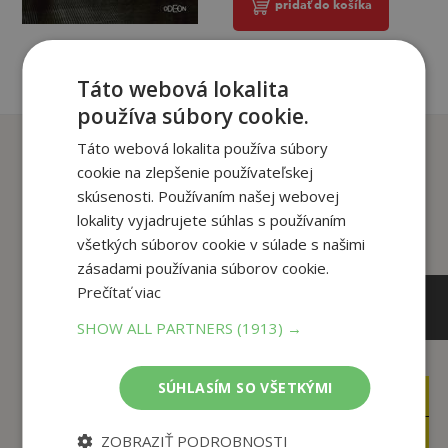
pridať do košíka
Táto webová lokalita
používa súbory cookie.
Zákazníci, ktorí si kúpili
Táto webová lokalita používa súbory
tento titul si tiež kúpili
cookie na zlepšenie používateľskej
skúsenosti. Používaním našej webovej
lokality vyjadrujete súhlas s používaním
všetkých súborov cookie v súlade s našimi
zásadami používania súborov cookie.
Prečítať viac
SHOW ALL PARTNERS
(1913) →
SÚHLASÍM SO VŠETKÝMI
16
14
,90
,95
€
€
13
12
,35
,71
€
€
ZOBRAZIŤ PODROBNOSTI