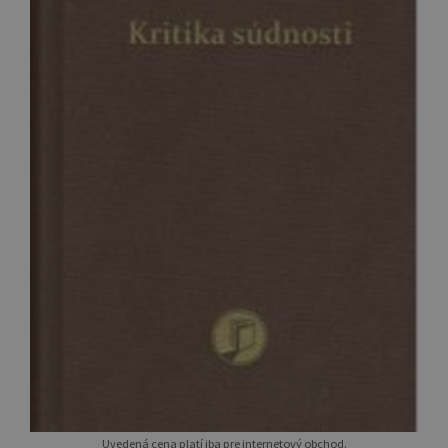
Uvedená cena platí iba pre internetový obchod.