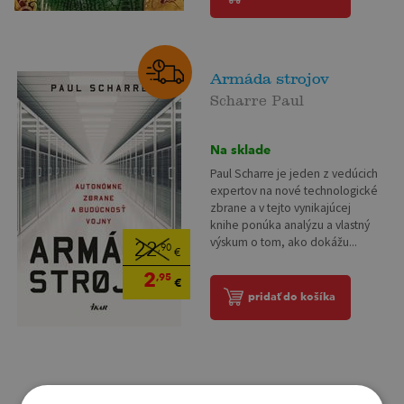
Armáda strojov
Scharre Paul
Na sklade
Paul Scharre je jeden z vedúcich
expertov na nové technologické
zbrane a v tejto vynikajúcej
knihe ponúka analýzu a vlastný
výskum o tom, ako dokážu...
22
,90
€
2
,95
€
pridať do košíka