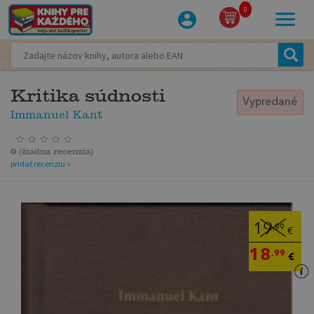
0
Kritika súdnosti
Vypredané
Immanuel Kant
0
(
žiadna recenzia
)
pridať recenziu »
19
,99
€
18
,99
€