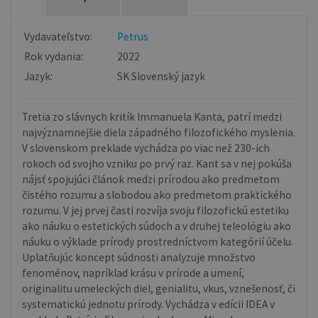
Vydavateľstvo:
Petrus
Rok vydania:
2022
Jazyk:
SK Slovenský jazyk
Tretia zo slávnych kritík Immanuela Kanta, patrí medzi
najvýznamnejšie diela západného filozofického myslenia.
V slovenskom preklade vychádza po viac než 230-ich
rokoch od svojho vzniku po prvý raz. Kant sa v nej pokúša
nájsť spojujúci článok medzi prírodou ako predmetom
čistého rozumu a slobodou ako predmetom praktického
rozumu. V jej prvej časti rozvíja svoju filozofickú estetiku
ako náuku o estetických súdoch a v druhej teleológiu ako
náuku o výklade prírody prostredníctvom kategórií účelu.
Uplatňujúc koncept súdnosti analyzuje množstvo
fenoménov, napríklad krásu v prírode a umení,
originalitu umeleckých diel, genialitu, vkus, vznešenosť, či
systematickú jednotu prírody. Vychádza v edícii IDEA v