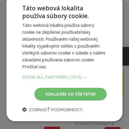
Táto webová lokalita
Zákazníci, ktorí si kúpili
používa súbory cookie.
tento titul si tiež kúpili
Táto webová lokalita používa súbory
cookie na zlepšenie používateľskej
skúsenosti. Používaním našej webovej
lokality vyjadrujete súhlas s používaním
všetkých súborov cookie v súlade s našimi
zásadami používania súborov cookie.
Prečítať viac
SHOW ALL PARTNERS
(1913) →
5
14
,90
,90
€
€
5
2
,61
,95
€
€
SÚHLASÍM SO VŠETKÝMI
ZOBRAZIŤ PODROBNOSTI
Hľa: pravda je tak
Zrod
blízko 3 - Mylné c...
Milan Kališ
Richard Steinpach