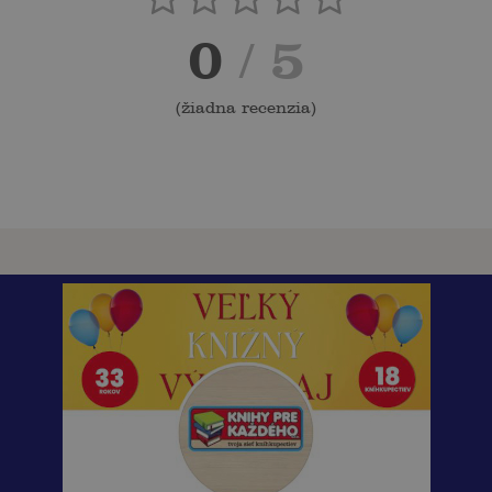
0
/ 5
(
žiadna recenzia
)