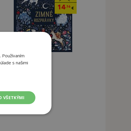
14
,16
€
. Používaním
úlade s našimi
O VŠETKÝMI