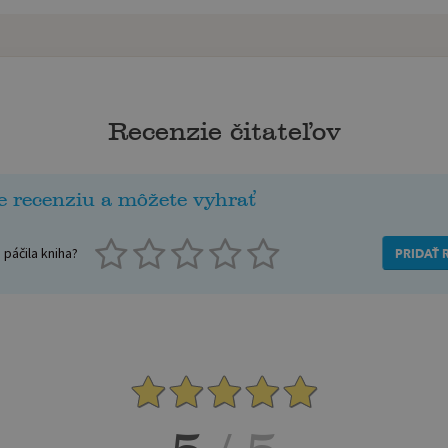
Recenzie čitateľov
e recenziu a môžete vyhrať
páčila kniha?
PRIDAŤ 