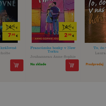
14
14
,95
,90
€
€
7
2
,95
,90
€
€
 kráľovné
Francúzske bozky v New
To, čo 
Yorku
cholte
Laura
Jouhanneau Anne-Sophie
Predpredaj
Na sklade