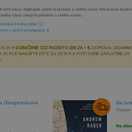
ti od 6 rokov. Najkrajšie zimné rozprávky z celého sveta Táto krásne ilustr
prináša výber zimných príbehov z celého sveta...
formácií o knihe nižšie
nosť v našich predajniach
34,90 €
DORUČENIE CEZ PACKETU LEN ZA 1 €.
DOPRAVA ZADARM
 34,90 €! NAKÚPTE EŠTE ZA 34,90 € A POŠTOVNÉ ZAPLATÍME ZA
!
ra (Rozprávková
Za hr
Rader
Na skla