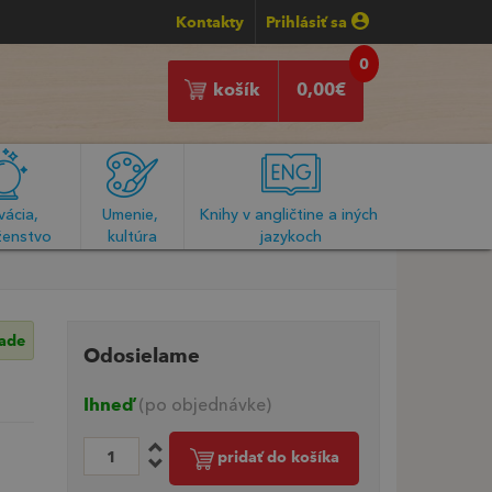
Kontakty
Prihlásiť sa
0
košík
0,00
€
ácia, 
Umenie, 
Knihy v angličtine a iných 
enstvo
kultúra
jazykoch
lade
Odosielame
Ihneď
(po objednávke)
pridať do košíka