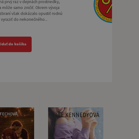
á prvý raz v dejinách prostriedky,
sa môže samo zničiť. Okrem vývoja
zbraní však dokázalo opustiť rodnú
 vyraziť do nekonečného...
ridať do košíka