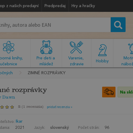
op z našich predajní
Predpredaj
Hry a hračky
orné knihy, 
Pre deti a 
Varenie, 
Motiv
  Hobby  
učebnice
mládež
zdravie
nábož
ročných
ZIMNÉ ROZPRÁVKY
né rozprávky
Na sk
y Dawn
5
(
1 recenzia
)
pridať recenziu »
teľstvo:
Ikar
dania:
Jazyk:
Počet strán:
2021
slovenský
96