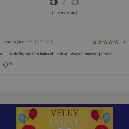
5
/ 5
(
1 recenzia
)
Tamtara (neoverený zákazník)
31.
rásnej obálky vás táto kniha obohatí aj krásnymi zimnými príbehmi .
0