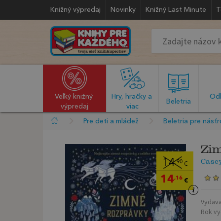
Knižný výpredaj
Novinky
Knižný Last Minute
T
Veľký knižný 
Hry, hračky a 
Odb
  Beletria  
výpredaj
viac
Pre deti a mládež
Beletria pre násť
Zim
Case
14
,90
€
14
,16
€
Vydava
Rok vy