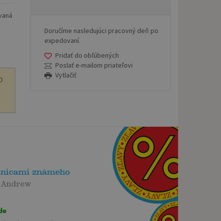
ovaná
Doručíme nasledujúci pracovný deň po
expedovaní.
Pridať do obľúbených
Poslať e-mailom priateľovi
Vytlačiť
O
anicami známeho
 Andrew
de