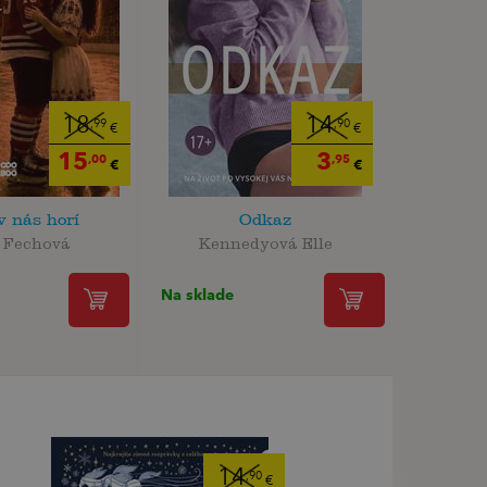
18
14
,99
,90
€
€
15
3
,00
,95
€
€
v nás horí
Odkaz
 Fechová
Kennedyová Elle
Na sklade
14
,90
€