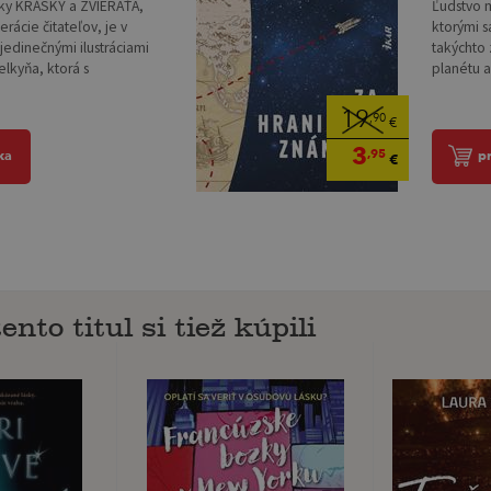
Ľudstvo m
sky KRÁSKY a ZVIERAŤA,
ktorými 
erácie čitateľov, je v
takýchto 
jedinečnými ilustráciami
planétu a
lkyňa, ktorá s
19
,90
€
3
,95
p
ka
€
ento titul si tiež kúpili