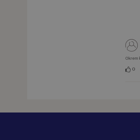
Okrem k
0