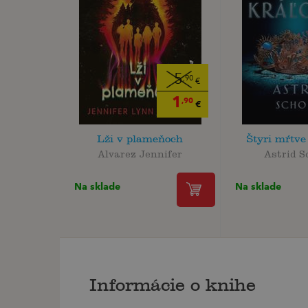
5
,90
€
1
,90
€
Lži v plameňoch
Štyri mŕtve
Alvarez Jennifer
Astrid S
Na sklade
Na sklade
Informácie o knihe