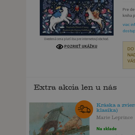
Pre de
kniha 
viac in
dostup
Uvedená cena platí iba pre internetový obchod.
POZRIEŤ UKÁŽKU
DO 
NAD
VÁS
Extra akcia len u nás
Kráska a zvie
klasika)
Marie Leprince
Na sklade