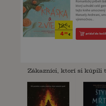
Romantický príbeh lá
ktorý uchvátil celé gen
tejto knihe umocnený 
Manuely Andreani, ume
výnimočnou...
12
,90
€
4
,95
pridať do koší
€
Zákazníci, ktorí si kúpili t