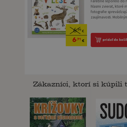
Farebné leporelo do r
hlasmi zvierat, ktoré 
fotografie sprevádzajú
zaujímavosti. Mobilný
6
,99
€
6
,71
pridať do koší
€
Zákazníci, ktorí si kúpili t