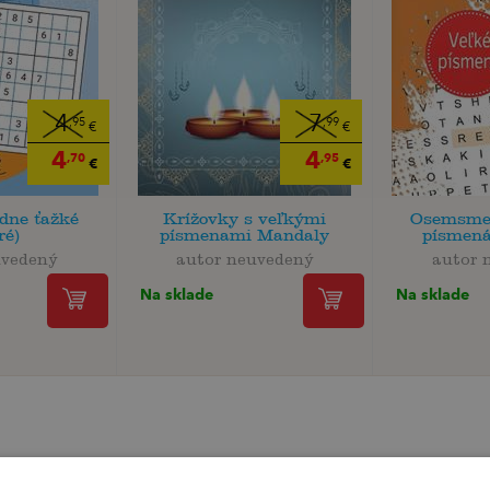
4
7
,95
,99
€
€
4
4
,70
,95
€
€
dne ťažké
Krížovky s veľkými
Osemsme
ré)
písmenami Mandaly
písmená
uvedený
autor neuvedený
autor 
Na sklade
Na sklade