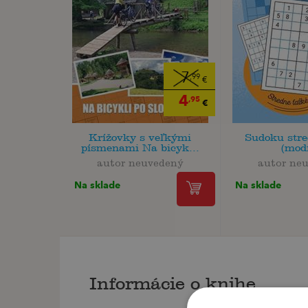
7
,99
€
4
,95
€
Krížovky s veľkými
Sudoku stre
písmenami Na bicyk...
(mod
autor neuvedený
autor ne
Na sklade
Na sklade
Informácie o knihe