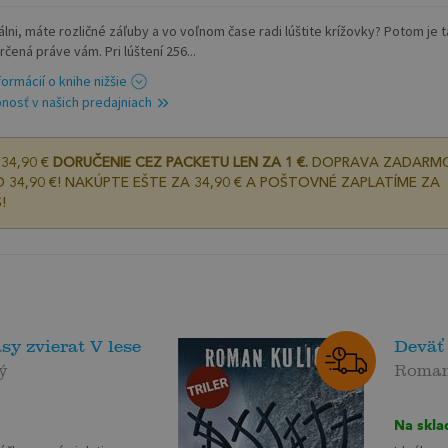
álni, máte rozličné záľuby a vo voľnom čase radi lúštite krížovky? Potom je 
rčená práve vám. Pri lúštení 256...
formácií o knihe nižšie
nosť v našich predajniach
34,90 €
DORUČENIE CEZ PACKETU LEN ZA 1 €.
DOPRAVA ZADARM
 34,90 €! NAKÚPTE EŠTE ZA 34,90 € A POŠTOVNÉ ZAPLATÍME ZA
!
y zvierat V lese
Deväť
ý
Roman
Na skla