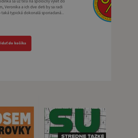
odinka sa už teší na spoločný výlet do
, Veronika a ich dve deti by sa radi
o taká typická dokonalá sporiadaná...
ridať do košíka