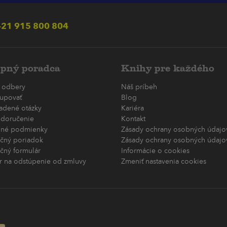
21 915 800 804
pný poradca
Knihy pre každého
 odbery
Náš príbeh
upovať
Blog
ladené otázky
Kariéra
 doručenie
Kontakt
né podmienky
Zásady ochrany osobných údajov
čný poriadok
Zásady ochrany osobných údajov
čný formulár
Informácie o cookies
r na odstúpenie od zmluvy
Zmeniť nastavenia cookies