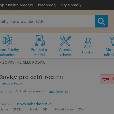
op z našich predajní
Predpredaj
Hry a hračky
orné knihy, 
Pre deti a 
Varenie, 
Motiv
  Hobby  
učebnice
mládež
zdravie
nábož
RÍŽOVKY PRE CELÚ RODINU
žovky pre celú rodinu
Vypred
r neuvedený
0
(
žiadna recenzia
)
pridať recenziu »
teľstvo:
Ottovo nakladateľstvo
dania:
Jazyk:
Počet strán:
2020
SK
256