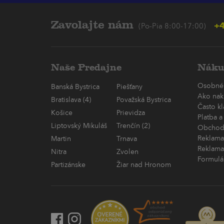
Zavolajte nám
+4
(Po-Pia 8:00-17:00)
Naše Predajne
Náku
Osobné
Banská Bystrica
Piešťany
Ako nak
Bratislava (4)
Považská Bystrica
Často k
Košice
Prievidza
Platba a
Liptovský Mikuláš
Trenčín (2)
Obchod
Reklama
Martin
Trnava
Reklama
Nitra
Zvolen
Formulá
Partizánske
Žiar nad Hronom