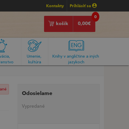
Kontakty
Prihlásiť sa
0
košík
0,00
€
ácia, 
Umenie, 
Knihy v angličtine a iných 
enstvo
kultúra
jazykoch
ané
Odosielame
Vypredané