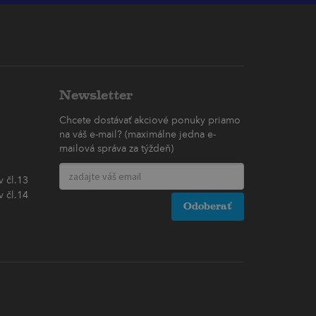
Newsletter
Chcete dostávať akciové ponuky priamo
na váš e-mail? (maximálne jedna e-
mailová správa za týždeň)
 čl.13
 čl.14
Odoberať