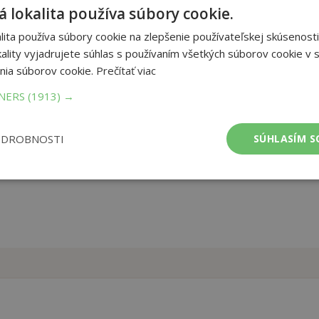
i lúštite krížovky? Potom je táto kniha určená práve vám. Pri
 lokalita používa súbory cookie.
 Najmä záhradkári si tu nájdu mnoho užitočných rád, ako sa
ita používa súbory cookie na zlepšenie používateľskej skúsenosti
jviac spríjemniť. Na svoje si prídu aj rybári a jedna časť je určená
 planéty. Krížovky sú prehľadné a s veľkými písmenami, takže ani
ality vyjadrujete súhlas s používaním všetkých súborov cookie v s
nia súborov cookie.
Prečítať viac
TNERS
(1913) →
et strán:
256
ba:
Brožovaná bez přebalu lesklá
mer:
210x300 mm
ODROBNOSTI
SÚHLASÍM S
tnosť:
519 g