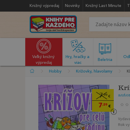
Knižný výpredaj
Novinky
Knižný Last Minute
T
Veľký knižný 
Hry, hračky a 
Odb
  Beletria  
výpredaj
viac
Hobby
Krížovky, hlavolamy
K
Krí
auto
7
,99
€
7
,59
€
Vydava
Rok vy