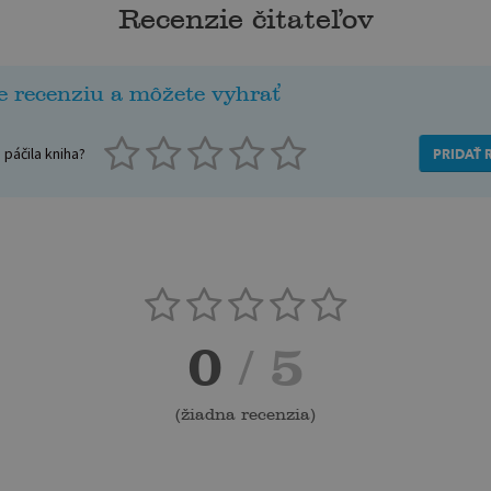
Recenzie čitateľov
e recenziu a môžete vyhrať
páčila kniha?
PRIDAŤ 
0
/ 5
(
žiadna recenzia
)