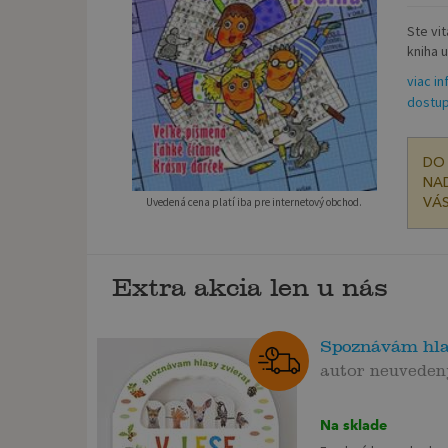
Ste vit
kniha u
viac in
dostup
DO 
NAD
Uvedená cena platí iba pre internetový obchod.
VÁS
Extra akcia len u nás
Spoznávám hlas
autor neuveden
Na sklade