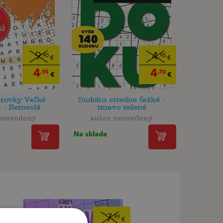
9
4
,90
,95
€
€
4
4
,95
,70
€
€
rovky Veľké
Sudoku stredne ťažké -
 - Remeslá
tmavo zelené
neuvedený
autor neuvedený
Na sklade
7
,99
€