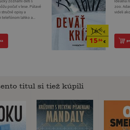
účky zoznámi deti s
Ideálna r
môžu počuť v lese. Pútavé
zoo. Adam
 stručné opisy a
videli ak
m telefónom lahko a...
16
,90
€
15
,56
ka
p
€
ento titul si tiež kúpili