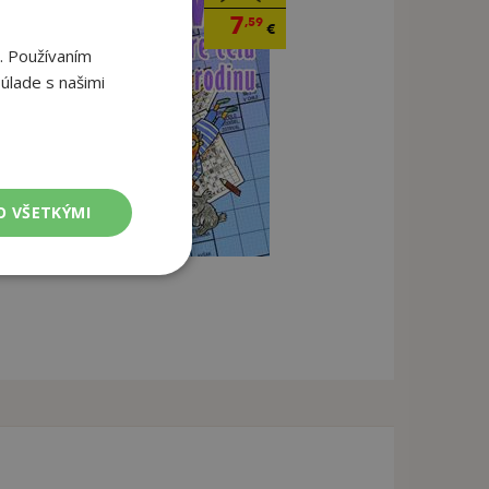
7
,59
€
. Používaním
úlade s našimi
O VŠETKÝMI