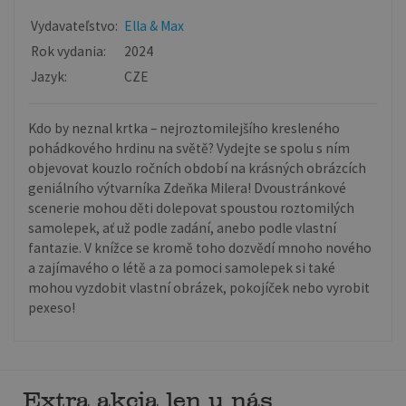
Vydavateľstvo:
Ella & Max
Rok vydania:
2024
Jazyk:
CZE
Kdo by neznal krtka – nejroztomilejšího kresleného
pohádkového hrdinu na světě? Vydejte se spolu s ním
objevovat kouzlo ročních období na krásných obrázcích
geniálního výtvarníka Zdeňka Milera! Dvoustránkové
scenerie mohou děti dolepovat spoustou roztomilých
samolepek, ať už podle zadání, anebo podle vlastní
fantazie. V knížce se kromě toho dozvědí mnoho nového
a zajímavého o létě a za pomoci samolepek si také
mohou vyzdobit vlastní obrázek, pokojíček nebo vyrobit
pexeso!
Extra akcia len u nás