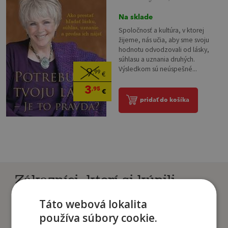
Na sklade
Spoločnosť a kultúra, v ktorej
žijeme, nás učia, aby sme svoju
hodnotu odvodzovali od lásky,
súhlasu a uznania druhých.
Výsledkom sú neúspešné...
9
,99
€
3
,95
€
pridať do košíka
Zákazníci, ktorí si kúpili
tento titul si tiež kúpili
Táto webová lokalita
používa súbory cookie.