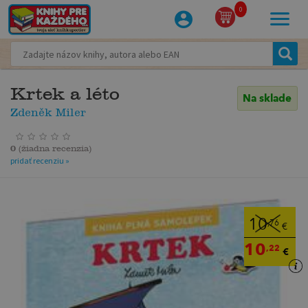
0
Krtek a léto
Na sklade
Zdeněk Miler
0
(
žiadna recenzia
)
pridať recenziu »
10
,76
€
10
,22
€