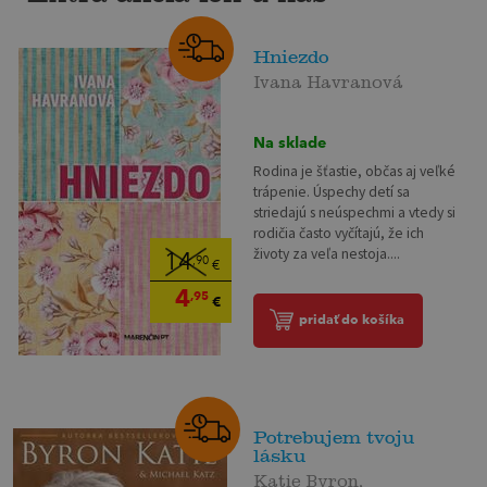
Hniezdo
Ivana Havranová
Na sklade
Rodina je šťastie, občas aj veľké
trápenie. Úspechy detí sa
striedajú s neúspechmi a vtedy si
rodičia často vyčítajú, že ich
životy za veľa nestoja....
14
,90
€
4
,95
€
pridať do košíka
Potrebujem tvoju
lásku
Katie Byron,