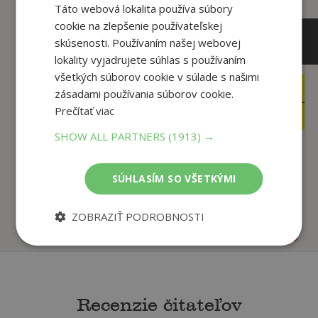
Táto webová lokalita používa súbory
cookie na zlepšenie používateľskej
skúsenosti. Používaním našej webovej
lokality vyjadrujete súhlas s používaním
všetkých súborov cookie v súlade s našimi
5
3
,49
,97
zásadami používania súborov cookie.
€
€
Prečítať viac
3
3
,95
,77
€
€
SHOW ALL PARTNERS
(1913) →
Krtko Kreatívny blok
Mašinka - kvarteto
SÚHLASÍM SO VŠETKÝMI
Zdeněk Miler
Zdeněk Miler
ZOBRAZIŤ PODROBNOSTI
Na sklade
Na sklade
Recenzie čitateľov