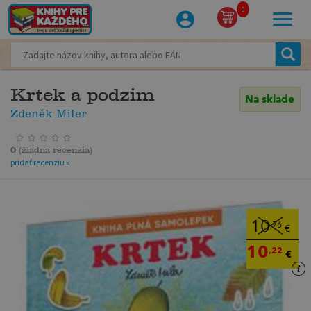
0
Krtek a podzim
Na sklade
Zdeněk Miler
0
(
žiadna recenzia
)
pridať recenziu »
10
,76
€
10
,22
€