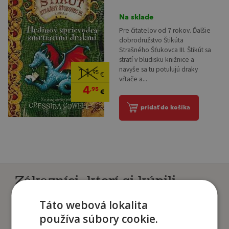
Na sklade
Pre čitateľov od 7 rokov. Ďalšie
dobrodružstvo Štikúta
Strašného Šťukovca III. Štikút sa
stratí v bludisku knižnice a
navyše sa tu potulujú draky
11
,95
€
vŕtače a...
4
,95
€
pridať do košíka
Zákazníci, ktorí si kúpili
tento titul si tiež kúpili
Táto webová lokalita
používa súbory cookie.