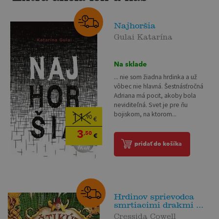
Najhoršia
Gulai Katarína
Na sklade
... nie som žiadna hrdinka a už
vôbec nie hlavná. Šestnásťročná
Adriana má pocit, akoby bola
neviditeľná. Svet je pre ňu
bojiskom, na ktorom...
11
,90
€
3
,50
€
pridať do košíka
Hrdinov sprievodca
smrtiacimi drakmi ...
Cressida Cowell