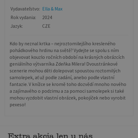
Vydavateľstvo:
Ella & Max
Rok vydania:
2024
Jazyk:
CZE
Kdo by neznal krtka – nejroztomilejšího kresleného
pohádkového hrdinu na světě? Vydejte se spolu s ním
objevovat kouzlo ročních období na krásných obrázcích
geniálního výtvarníka Zdeňka Milera! Dvoustránkové
scenerie mohou děti dolepovat spoustou roztomilých
samolepek, ať už podle zadání, anebo podle vlastní
fantazie. V knížce se kromě toho dozvědí mnoho nového
a zajímavého o podzimu a za pomoci samolepek si také
mohou vyzdobit vlastní obrázek, pokojíček nebo vyrobit
pexeso!
Extra akcia len u nás