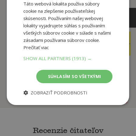
Táto webová lokalita používa súbory
cookie na zlepšenie používateľskej
skúsenosti. Používaním našej webovej
lokality vyjadrujete súhlas s používaním
všetkých súborov cookie v súlade s našimi
5
3
,49
,97
zásadami používania súborov cookie.
€
€
Prečítať viac
3
3
,95
,77
€
€
SHOW ALL PARTNERS
(1913) →
Krtko Kreatívny blok
Mašinka - kvarteto
SÚHLASÍM SO VŠETKÝMI
Zdeněk Miler
Zdeněk Miler
ZOBRAZIŤ PODROBNOSTI
Na sklade
Na sklade
Recenzie čitateľov