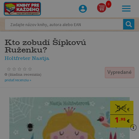
0
Kto zobudí Šípkovú
Ruženku?
Holtfreter Nastja
Vypredané
0
(
žiadna recenzia
)
pridať recenziu »
5
,90
€
1
,95
€