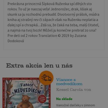
Prekrásna princezná Šípková Ruženka spí dlhých sto
rokov. To už je naozaj veľa! Jednorožec, drak, lišiak aj
skunk sa ju rozhodnú prebudiť. Divotvorný prášok, múdra
kniha aj strašný rev či zápach však na Ruženku neplatia a
ďalej spí a chrapká... Zdá sa, že čaká na teba, malý čitateľ,
a najmä na tvoj bozk! Môžeš ju konečne prebrať zo sna?
Pre deti od 2 rokov Translation © 2019 by Zuzana
Dodoková
Extra akcia len u nás
Vianoce s
medvedíkom
Kessel Carola von
Na sklade
Vianočné darčeky v zimnom