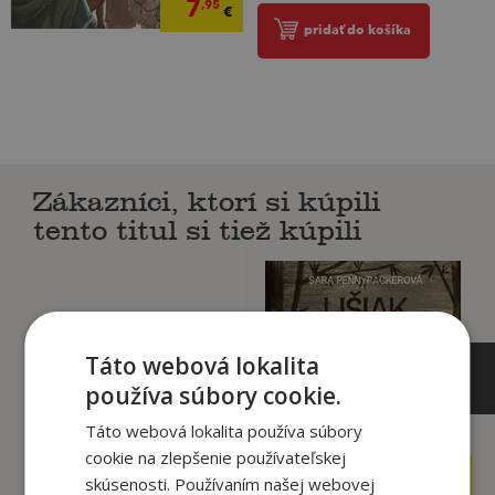
7
,95
€
pridať do košíka
Zákazníci, ktorí si kúpili
tento titul si tiež kúpili
Táto webová lokalita
používa súbory cookie.
Táto webová lokalita používa súbory
cookie na zlepšenie používateľskej
9
12
,95
,90
skúsenosti. Používaním našej webovej
€
€