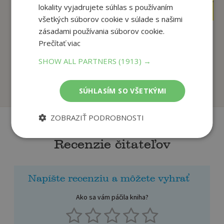
lokality vyjadrujete súhlas s používaním
9
11
,45
,09
€
€
všetkých súborov cookie v súlade s našimi
zásadami používania súborov cookie.
Prečítať viac
Mimi a Líza: Tmy sa
Lišiak Pax: Cesta
nemusíš báť
domov
SHOW ALL PARTNERS
(1913) →
Katarína Kerekesová,
Pennypackerová Sara
Na sklade
Na sklade
SÚHLASÍM SO VŠETKÝMI
ZOBRAZIŤ PODROBNOSTI
Recenzie čitateľov
Napíšte recenziu a môžete vyhrať
Ako sa vám páčila kniha?