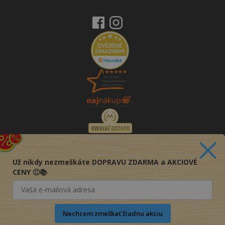
Už nikdy nezmeškáte DOPRAVU ZDARMA a AKCIOVÉ
CENY 🙂📚
Nechcem zmeškať žiadnu akciu