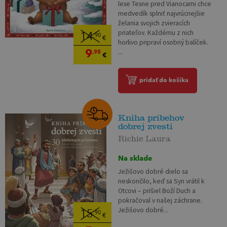
lese Tesne pred Vianocami chce
medvedík splniť najvrúcnejšie
želania svojich zvieracích
priateľov. Každému z nich
14
,90
€
horlivo pripraví osobný balíček.
9
...
,95
€
pridať do košíka
Kniha príbehov
dobrej zvesti
Richie Laura
Na sklade
Ježišovo dobré dielo sa
neskončilo, keď sa Syn vrátil k
Otcovi – prišiel Boží Duch a
pokračoval v našej záchrane.
Ježišovo dobré...
15
,90
€