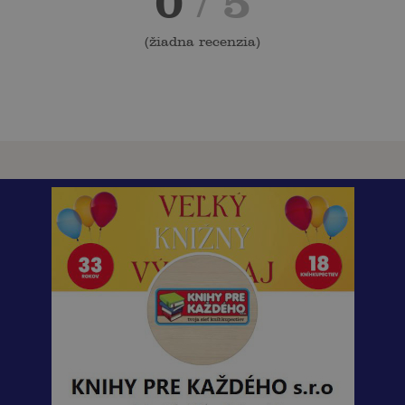
0
/ 5
(
žiadna recenzia
)