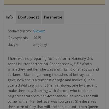
Info
Dostupnosť
Parametre
Vydavateľstvo:
Slovart
Rok vydania:
2025
Jazyk:
anglický
There was no preparing for her storm 'Honestly this
series is utter perfection' Reader review, ????? Wrath.
When they met her, she was a whirlwind of shadows and
darkness. Standing among the ashes of betrayal and
grief, now she is a tempest of rage and malice. Queen
Scarlett Aditya will hunt them all down, one by one, and
make them pay. Starting with the one who took her
brightest star from her. Acceptance. She knows she will
come for her. Her betrayal was too great. She deserves
the storm of fury that will end her, but until then Queen