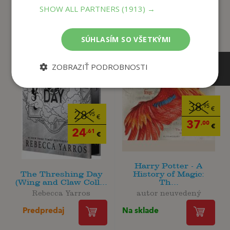
SHOW ALL PARTNERS
(1913) →
SÚHLASÍM SO VŠETKÝMI
ZOBRAZIŤ PODROBNOSTI
38
,95
€
28
,95
€
37
,00
€
24
,61
€
Harry Potter - A
The Threshing Day
History of Magic:
(Wing and Claw Coll...
Th...
Rebecca Yarros
autor neuvedený
Predpredaj
Na sklade