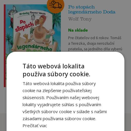
Po stopách
legendárneho Doda
Wolf Tony
Na sklade
Pre čitateľov od 6 rokov. Tomáš
a Terezka, dvaja nerozluční
priatelia, sa jedného dňa vyberú
na veľkú dobrodružnú cestu po
Južnom mori. V náhlej búrke...
7
,49
€
Táto webová lokalita
7
,12
používa súbory cookie.
€
pridať do košíka
Táto webová lokalita používa súbory
cookie na zlepšenie používateľskej
skúsenosti. Používaním našej webovej
lokality vyjadrujete súhlas s používaním
všetkých súborov cookie v súlade s našimi
zásadami používania súborov cookie.
Zákazníci, ktorí si kúpili
Prečítať viac
tento titul si tiež kúpili