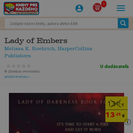
0
Lady of Embers
Melissa K. Roehrich, HarperCollins
Publishers
U dodávateľa
0
(
žiadna recenzia
)
pridať recenziu »
13
,95
€
13
,25
€