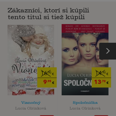
Zákazníci, ktorí si kúpili
tento titul si tiež kúpili
14
16
,90
,90
€
€
13
9
,72
,95
€
€
Vianočný
Spoločníčka
Lucia Olrinková
Lucia Olrinková