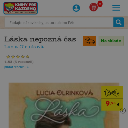
0
Láska nepozná čas
Na sklade
Lucia Olrinková
4.83
(
6 recenzií
)
pridať recenziu »
16
,90
€
9
,95
€