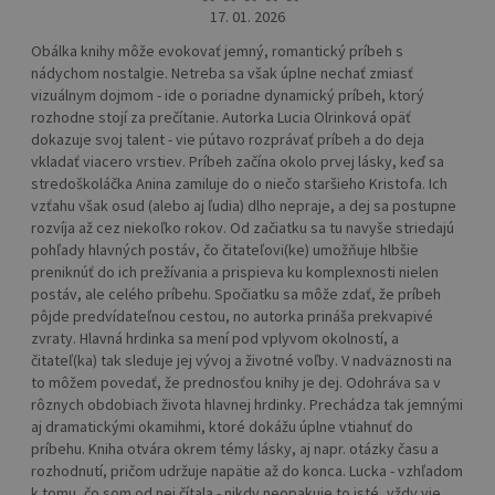
17. 01. 2026
Obálka knihy môže evokovať jemný, romantický príbeh s
nádychom nostalgie. Netreba sa však úplne nechať zmiasť
vizuálnym dojmom - ide o poriadne dynamický príbeh, ktorý
rozhodne stojí za prečítanie. Autorka Lucia Olrinková opäť
dokazuje svoj talent - vie pútavo rozprávať príbeh a do deja
vkladať viacero vrstiev. Príbeh začína okolo prvej lásky, keď sa
stredoškoláčka Anina zamiluje do o niečo staršieho Kristofa. Ich
vzťahu však osud (alebo aj ľudia) dlho nepraje, a dej sa postupne
rozvíja až cez niekoľko rokov. Od začiatku sa tu navyše striedajú
pohľady hlavných postáv, čo čitateľovi(ke) umožňuje hlbšie
preniknúť do ich prežívania a prispieva ku komplexnosti nielen
postáv, ale celého príbehu. Spočiatku sa môže zdať, že príbeh
pôjde predvídateľnou cestou, no autorka prináša prekvapivé
zvraty. Hlavná hrdinka sa mení pod vplyvom okolností, a
čitateľ(ka) tak sleduje jej vývoj a životné voľby. V nadväznosti na
to môžem povedať, že prednosťou knihy je dej. Odohráva sa v
rôznych obdobiach života hlavnej hrdinky. Prechádza tak jemnými
aj dramatickými okamihmi, ktoré dokážu úplne vtiahnuť do
príbehu. Kniha otvára okrem témy lásky, aj napr. otázky času a
rozhodnutí, pričom udržuje napätie až do konca. Lucka - vzhľadom
k tomu, čo som od nej čítala - nikdy neopakuje to isté, vždy vie