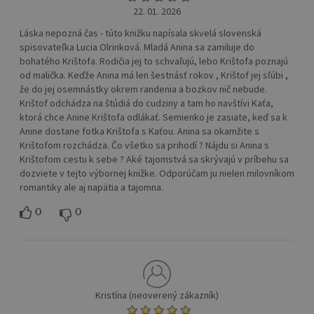
22. 01. 2026
Láska nepozná čas - túto knižku napísala skvelá slovenská
spisovateľka Lucia Olrinková. Mladá Anina sa zamiluje do
bohatého Krištofa. Rodičia jej to schvaľujú, lebo Krištofa poznajú
od malička. Keďže Anina má len šestnásť rokov , Krištof jej sľúbi ,
že do jej osemnástky okrem randenia a bozkov nič nebude.
Krištof odchádza na štúdiá do cudziny a tam ho navštívi Kaťa,
ktorá chce Anine Krištofa odlákať. Semienko je zasiate, keď sa k
Anine dostane fotka Krištofa s Kaťou. Anina sa okamžite s
Krištofom rozchádza. Čo všetko sa prihodí ? Nájdu si Anina s
Krištofom cestu k sebe ? Aké tajomstvá sa skrývajú v príbehu sa
dozviete v tejto výbornej knižke. Odporúčam ju nielen milovníkom
romantiky ale aj napätia a tajomna.
0
0
Kristína (neoverený zákazník)