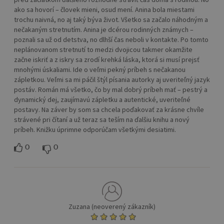
ako sa hovorí – človek mieni, osud mení. Anina bola miestami
trochu naivná, no aj taký býva život. Všetko sa začalo náhodným a
nečakaným stretnutím. Anina je dcérou rodinných známych –
poznali sa už od detstva, no dlhší čas neboli v kontakte. Po tomto
neplánovanom stretnutí to medzi dvojicou takmer okamžite
začne iskriť a z iskry sa zrodí krehká láska, ktorá si musí prejsť
mnohými úskaliami. Ide o veľmi pekný príbeh s nečakanou
zápletkou. Veľmi sa mi páčil štýl písania autorky aj uveriteľný jazyk
postáv. Román má všetko, čo by mal dobrý príbeh mať – pestrý a
dynamický dej, zaujímavú zápletku a autentické, uveriteľné
postavy. Na záver by som sa chcela poďakovať za krásne chvíle
strávené pri čítaní a už teraz sa teším na ďalšiu knihu a nový
príbeh. Knižku úprimne odporúčam všetkými desiatimi.
0
0
Zuzana (neoverený zákazník)