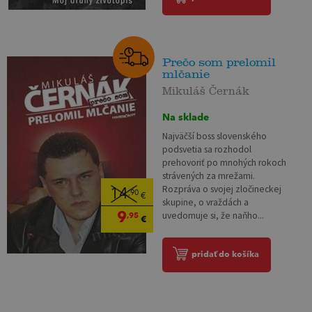
Prečo som prelomil
mlčanie
Mikuláš Černák
Na sklade
Najväčší boss slovenského
podsvetia sa rozhodol
prehovoriť po mnohých rokoch
strávených za mrežami.
Rozpráva o svojej zločineckej
14
,90
€
skupine, o vraždách a
9
uvedomuje si, že naňho...
,95
€
pridať do košíka