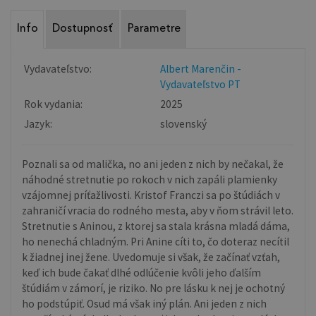
Info
Dostupnosť
Parametre
Vydavateľstvo:
Albert Marenčin -
Vydavateľstvo PT
Rok vydania:
2025
Jazyk:
slovenský
Poznali sa od malička, no ani jeden z nich by nečakal, že
náhodné stretnutie po rokoch v nich zapáli plamienky
vzájomnej príťažlivosti. Kristof Franczi sa po štúdiách v
zahraničí vracia do rodného mesta, aby v ňom strávil leto.
Stretnutie s Aninou, z ktorej sa stala krásna mladá dáma,
ho nenechá chladným. Pri Anine cíti to, čo doteraz necítil
k žiadnej inej žene. Uvedomuje si však, že začínať vzťah,
keď ich bude čakať dlhé odlúčenie kvôli jeho ďalším
štúdiám v zámorí, je riziko. No pre lásku k nej je ochotný
ho podstúpiť. Osud má však iný plán. Ani jeden z nich