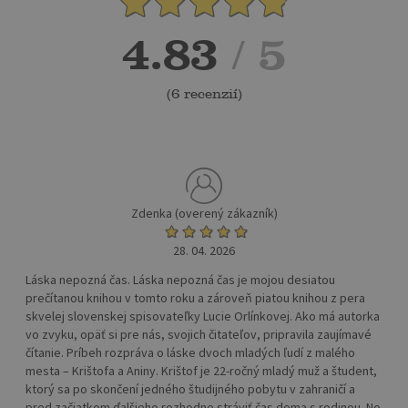
4.83
/ 5
(
6 recenzií
)
Zdenka (overený zákazník)
28. 04. 2026
Láska nepozná čas. Láska nepozná čas je mojou desiatou
prečítanou knihou v tomto roku a zároveň piatou knihou z pera
skvelej slovenskej spisovateľky Lucie Orlínkovej. Ako má autorka
vo zvyku, opäť si pre nás, svojich čitateľov, pripravila zaujímavé
čítanie. Príbeh rozpráva o láske dvoch mladých ľudí z malého
mesta – Krištofa a Aniny. Krištof je 22-ročný mladý muž a študent,
ktorý sa po skončení jedného študijného pobytu v zahraničí a
pred začiatkom ďalšieho rozhodne stráviť čas doma s rodinou. No