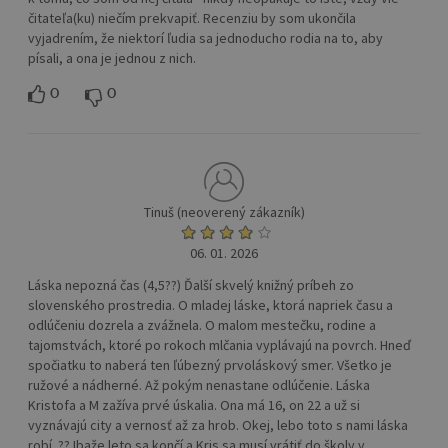
čitateľa(ku) niečím prekvapiť. Recenziu by som ukončila
vyjadrením, že niektorí ľudia sa jednoducho rodia na to, aby
písali, a ona je jednou z nich.
0
0
Tinuš (neoverený zákazník)
06. 01. 2026
Láska nepozná čas (4,5??) Ďalší skvelý knižný príbeh zo
slovenského prostredia. O mladej láske, ktorá napriek času a
odlúčeniu dozrela a zvážnela. O malom mestečku, rodine a
tajomstvách, ktoré po rokoch mlčania vyplávajú na povrch. Hneď
spočiatku to naberá ten ľúbezný prvoláskový smer. Všetko je
ružové a nádherné. Až pokým nenastane odlúčenie. Láska
Kristofa a M zažíva prvé úskalia. Ona má 16, on 22 a už si
vyznávajú city a vernosť až za hrob. Okej, lebo toto s nami láska
robí. ?? Ibaže leto sa končí a Kris sa musí vrátiť do školy v