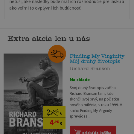
netuší, aké následky bude mať ich rozhodnutie pre lásku a
ako veľmi to ovplyvní ich budúcnosť.
Extra akcia len u nás
Finding My Virginity
Môj druhý životopis
Richard Branson
Na sklade
Svoj druhý životopis začína
Richard Branson tam, kde
skončil svoj prvý, na počiatku
nového milénia, v roku 1999. V
knihe Finding My Virginity
27
,99
€
sprevádza...
4
,95
€
pridať do košíka