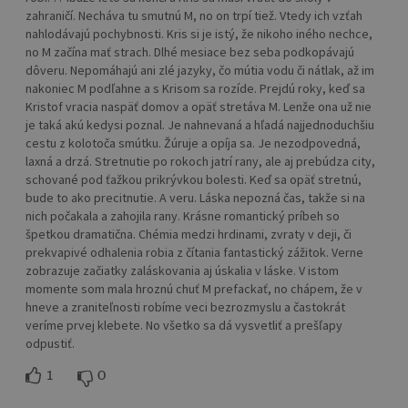
zahraničí. Necháva tu smutnú M, no on trpí tiež. Vtedy ich vzťah
nahlodávajú pochybnosti. Kris si je istý, že nikoho iného nechce,
no M začína mať strach. Dlhé mesiace bez seba podkopávajú
dôveru. Nepomáhajú ani zlé jazyky, čo mútia vodu či nátlak, až im
nakoniec M podľahne a s Krisom sa rozíde. Prejdú roky, keď sa
Kristof vracia naspäť domov a opäť stretáva M. Lenže ona už nie
je taká akú kedysi poznal. Je nahnevaná a hľadá najjednoduchšiu
cestu z kolotoča smútku. Žúruje a opíja sa. Je nezodpovedná,
laxná a drzá. Stretnutie po rokoch jatrí rany, ale aj prebúdza city,
schované pod ťažkou prikrývkou bolesti. Keď sa opäť stretnú,
bude to ako precitnutie. A veru. Láska nepozná čas, takže si na
nich počakala a zahojila rany. Krásne romantický príbeh so
špetkou dramatična. Chémia medzi hrdinami, zvraty v deji, či
prekvapivé odhalenia robia z čítania fantastický zážitok. Verne
zobrazuje začiatky zaláskovania aj úskalia v láske. V istom
momente som mala hroznú chuť M prefackať, no chápem, že v
hneve a zraniteľnosti robíme veci bezrozmyslu a častokrát
veríme prvej klebete. No všetko sa dá vysvetliť a prešľapy
odpustiť.
1
0