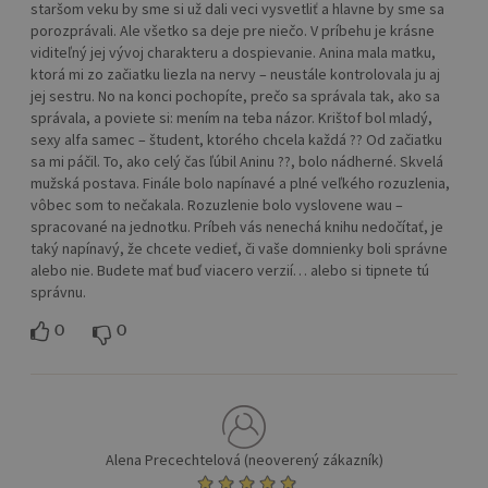
staršom veku by sme si už dali veci vysvetliť a hlavne by sme sa
porozprávali. Ale všetko sa deje pre niečo. V príbehu je krásne
viditeľný jej vývoj charakteru a dospievanie. Anina mala matku,
ktorá mi zo začiatku liezla na nervy – neustále kontrolovala ju aj
jej sestru. No na konci pochopíte, prečo sa správala tak, ako sa
správala, a poviete si: mením na teba názor. Krištof bol mladý,
sexy alfa samec – študent, ktorého chcela každá ?? Od začiatku
sa mi páčil. To, ako celý čas ľúbil Aninu ??, bolo nádherné. Skvelá
mužská postava. Finále bolo napínavé a plné veľkého rozuzlenia,
vôbec som to nečakala. Rozuzlenie bolo vyslovene wau –
spracované na jednotku. Príbeh vás nenechá knihu nedočítať, je
taký napínavý, že chcete vedieť, či vaše domnienky boli správne
alebo nie. Budete mať buď viacero verzií… alebo si tipnete tú
správnu.
0
0
Alena Precechtelová (neoverený zákazník)