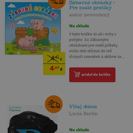
Zábavné obrázky -
Pre malé prstíky
autor neuvedený
Na sklade
V tejto knižke sú uši i nohy v
pohybe. So Zábavnými
obrázkami pre malé pršteky
môžu deti vkĺznuť do rolí
rôznych zvieratiek a aktívne sa...
4
,99
€
4
,87
€
pridať do košíka
Vitaj doma
Lucia Berlin
Na sklade