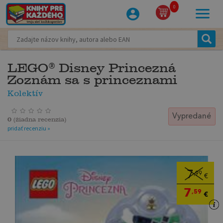
0
LEGO® Disney Princezná
Zoznám sa s princeznami
Kolektív
Vypredané
0
(
žiadna recenzia
)
pridať recenziu »
7
,99
€
7
,59
€