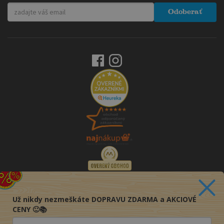
Odoberať
Už nikdy nezmeškáte DOPRAVU ZDARMA a AKCIOVÉ
CENY 🙂📚