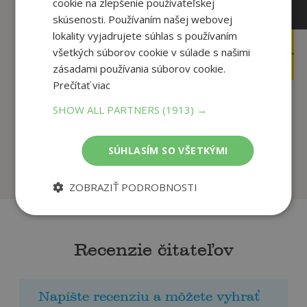
cookie na zlepšenie používateľskej
skúsenosti. Používaním našej webovej
lokality vyjadrujete súhlas s používaním
16
12
,90
,90
€
€
všetkých súborov cookie v súlade s našimi
5
9
,95
,95
€
zásadami používania súborov cookie.
€
Prečítať viac
SHOW ALL PARTNERS
(1913) →
Fakty a triky zo sveta
Prečo? Zvieratá
vedy
Kolektív
Kolektív
SÚHLASÍM SO VŠETKÝMI
Na sklade
Na sklade
ZOBRAZIŤ PODROBNOSTI
Recenzie čitateľov
Napíšte recenziu a môžete vyhrať