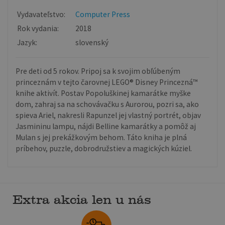
Vydavateľstvo:
Computer Press
Rok vydania:
2018
Jazyk:
slovenský
Pre deti od 5 rokov. Pripoj sa k svojim obľúbeným
princeznám v tejto čarovnej LEGO® Disney Princezná™
knihe aktivít. Postav Popoluškinej kamarátke myške
dom, zahraj sa na schovávačku s Aurorou, pozri sa, ako
spieva Ariel, nakresli Rapunzel jej vlastný portrét, objav
Jasmininu lampu, nájdi Belline kamarátky a pomôž aj
Mulan s jej prekážkovým behom. Táto kniha je plná
príbehov, puzzle, dobrodružstiev a magických kúziel.
Extra akcia len u nás