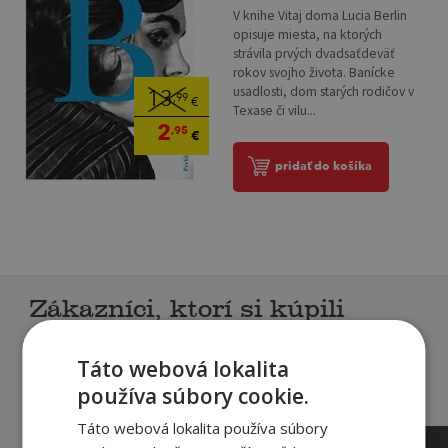
V knihe Vitaj doma Lucia Berlin
opisuje miesta, na ktorých
strávila prvých dvadsaťdeväť
rokov svojho života. Banícke
usadlosti, dom starých rodičov v
13
,99
€
Texase či vilu...
2
,95
€
pridať do košíka
Zákazníci, ktorí si kúpili
tento titul si tiež kúpili
Táto webová lokalita
používa súbory cookie.
Táto webová lokalita používa súbory