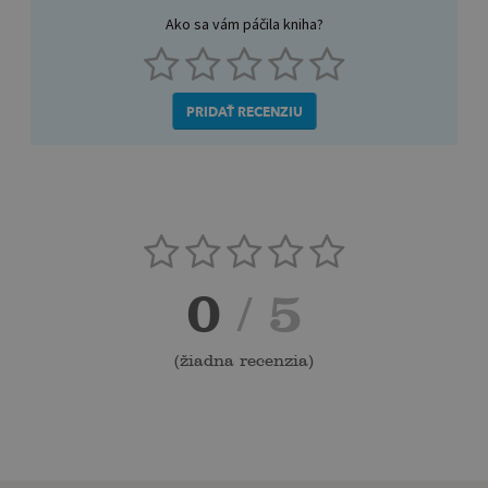
Ako sa vám páčila kniha?
PRIDAŤ RECENZIU
0
/ 5
(
žiadna recenzia
)