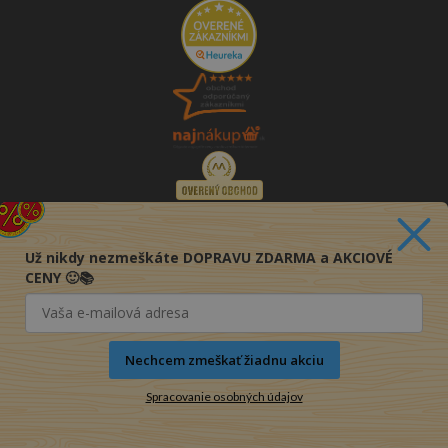
Už nikdy nezmeškáte DOPRAVU ZDARMA a AKCIOVÉ
CENY 🙂📚
Nechcem zmeškať žiadnu akciu
Spracovanie osobných údajov
© 2016-2026 KNIHY PRE KAŽDÉHO s.r.o.