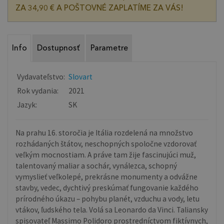
ZA 34,90 € A POŠTOVNÉ ZAPLATÍME ZA VÁS!
Info
Dostupnosť
Parametre
Vydavateľstvo:
Slovart
Rok vydania:
2021
Jazyk:
SK
Na prahu 16. storočia je Itália rozdelená na množstvo
rozhádaných štátov, neschopných spoločne vzdorovať
veľkým mocnostiam. A práve tam žije fascinujúci muž,
talentovaný maliar a sochár, vynálezca, schopný
vymyslieť veľkolepé, prekrásne monumenty a odvážne
stavby, vedec, dychtivý preskúmať fungovanie každého
prírodného úkazu – pohybu planét, vzduchu a vody, letu
vtákov, ľudského tela. Volá sa Leonardo da Vinci. Taliansky
spisovateľ Massimo Polidoro prostredníctvom fiktívnych,