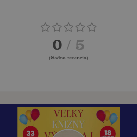
0
/ 5
(
žiadna recenzia
)