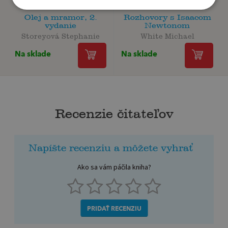
Olej a mramor, 2.
Rozhovory s Isaacom
vydanie
Newtonom
Storeyová Stephanie
White Michael
Na sklade
Na sklade
Recenzie čitateľov
Napíšte recenziu a môžete vyhrať
Ako sa vám páčila kniha?
PRIDAŤ RECENZIU