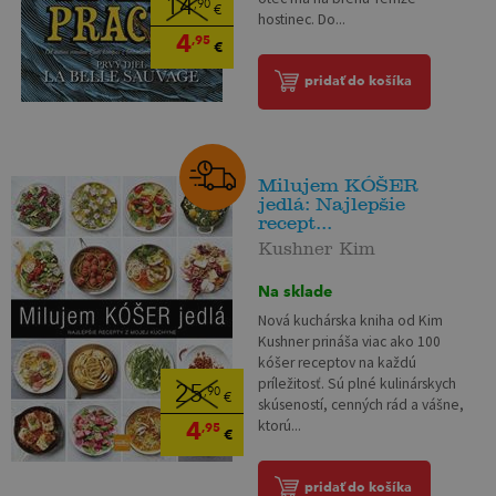
14
,90
€
hostinec. Do...
4
,95
€
pridať do košíka
Milujem KÓŠER
jedlá: Najlepšie
recept...
Kushner Kim
Na sklade
Nová kuchárska kniha od Kim
Kushner prináša viac ako 100
kóšer receptov na každú
príležitosť. Sú plné kulinárskych
25
,90
€
skúseností, cenných rád a vášne,
4
ktorú...
,95
€
pridať do košíka