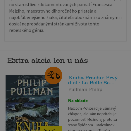
no starostlivo zdokumentovaných pamätí Francesca
Melziho, maestrovho dlhoročného priateľa a
najobľúbenejšieho žiaka, čitateľa oboznámi so známymi i
dosiaľ neprebádanými stránkami života tohto
rebelského génia.
Extra akcia len u nás
Kniha Prachu: Prvý
diel - La Belle Sa...
Pullman Philip
Na sklade
Malcolm Polstead je všímavý
chlapec, ale sám nepriťahuje
pozornosť. Možno aj preto sa
stane špiónom... Malcolmov
otec má na brehu Temže