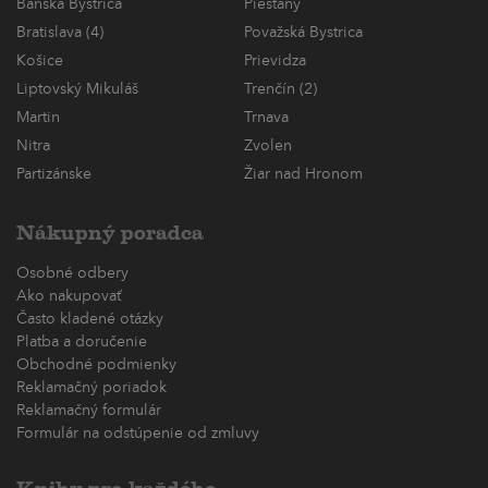
Banská Bystrica
Piešťany
Bratislava (4)
Považská Bystrica
Košice
Prievidza
Liptovský Mikuláš
Trenčín (2)
Martin
Trnava
Nitra
Zvolen
Partizánske
Žiar nad Hronom
Nákupný poradca
Osobné odbery
Ako nakupovať
Často kladené otázky
Platba a doručenie
Obchodné podmienky
Reklamačný poriadok
Reklamačný formulár
Formulár na odstúpenie od zmluvy