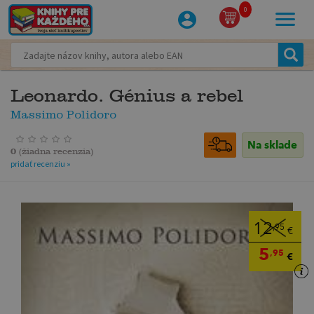
0
Leonardo. Génius a rebel
Massimo Polidoro
Na sklade
0
(
žiadna recenzia
)
pridať recenziu »
12
,95
€
5
,95
€