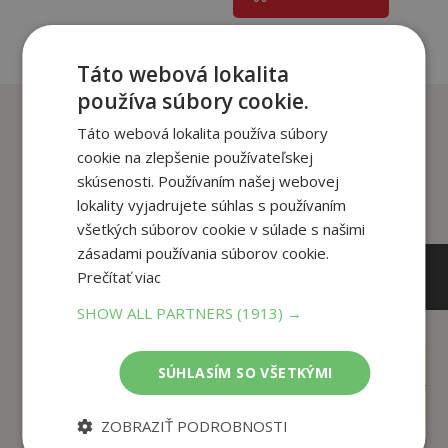
Táto webová lokalita
používa súbory cookie.
Zákazníci, ktorí si kúpili
Táto webová lokalita používa súbory
tento titul si tiež kúpili
cookie na zlepšenie používateľskej
skúsenosti. Používaním našej webovej
lokality vyjadrujete súhlas s používaním
všetkých súborov cookie v súlade s našimi
zásadami používania súborov cookie.
Prečítať viac
SHOW ALL PARTNERS
(1913) →
14
2
,90
,90
SÚHLASÍM SO VŠETKÝMI
€
€
4
2
,95
,50
€
€
ZOBRAZIŤ PODROBNOSTI