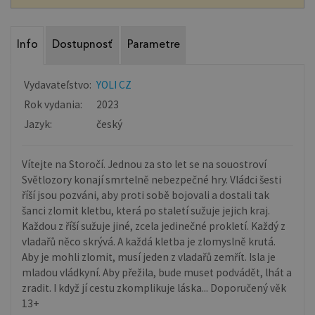
Info
Dostupnosť
Parametre
Vydavateľstvo:
YOLI CZ
Rok vydania:
2023
Jazyk:
český
Vítejte na Storočí. Jednou za sto let se na souostroví
Světlozory konají smrtelně nebezpečné hry. Vládci šesti
říší jsou pozváni, aby proti sobě bojovali a dostali tak
šanci zlomit kletbu, která po staletí sužuje jejich kraj.
Každou z říší sužuje jiné, zcela jedinečné prokletí. Každý z
vladařů něco skrývá. A každá kletba je zlomyslně krutá.
Aby je mohli zlomit, musí jeden z vladařů zemřít. Isla je
mladou vládkyní. Aby přežila, bude muset podvádět, lhát a
zradit. I když jí cestu zkomplikuje láska... Doporučený věk
13+