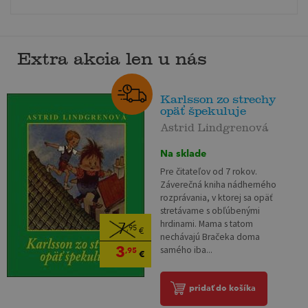
Extra akcia len u nás
Karlsson zo strechy
opäť špekuluje
Astrid Lindgrenová
Na sklade
Pre čitateľov od 7 rokov.
Záverečná kniha nádherného
rozprávania, v ktorej sa opäť
stretávame s obľúbenými
hrdinami. Mama s tatom
7
,95
€
nechávajú Bračeka doma
3
samého iba...
,95
€
pridať do košíka