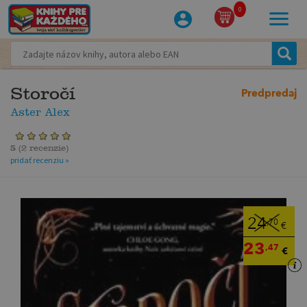
0
Storočí
Predpredaj
Aster Alex
5
(
2 recenzie
)
pridať recenziu »
24
,70
€
23
,47
€