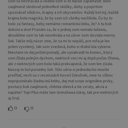
som sa nestrácala a vedela som si to lepšie zapamätať. Bolo
zaujímavé sledovať jednotlivé skúšky, úlohy a popritom
spoznávať vládcov, krajiny a ich obyvateľov. Každý bol iný, každá
krajina bola magická, že by som ich všetky navštívila. Čo by to
bolo za fantasy, keby nemáme romantickú linku, že? A tu boli
dokonca dve! Priznám sa, že o jednej som nemala tušenia,
absolútne som to tak nevnímala a na záver som dostala mierny
šok. Takže môj názor znie, že sa mi to nepáči, pre mňa je len
jeden vyvolený, tak som zvedavá, koho si drahá Isla vyberie.
Miestami mi dej prišiel pomalý, ale vynahradil to koniec, ktorý
som čítala jedným dychom, niektoré veci mi aj dopli počas čítania,
ale z niektorých som bola taká prekvapená, že som len zízala.
Naozaj to bol poriadny šok. Túto sériu si jednoducho musíte
prečítať, nech sa v recenziách hovorí čokoľvek, mne to vôbec
nepripomínalo žiadnu inú knihu, dej mal svoje originálne prvky,
postavy boli zaujímavé, chémia ohnivá a tie zvraty, akcia a
napätie? Top! Plus máte tam Grimshawa (okej, tak pre niektorých
aj Ora).
0
0