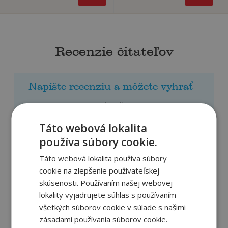
Recenzie čitateľov
Napíšte recenziu a môžete vyhrať
Ako sa vám páčila kniha?
Táto webová lokalita
používa súbory cookie.
PRIDAŤ RECENZIU
Táto webová lokalita používa súbory
cookie na zlepšenie používateľskej
skúsenosti. Používaním našej webovej
lokality vyjadrujete súhlas s používaním
všetkých súborov cookie v súlade s našimi
zásadami používania súborov cookie.