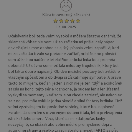
Klára (neoverený zákazník)
12. 08. 2025
Očakávania boli teda veľmi vysoké a môžem šťastne oznámiť, že
sklamaná vôbec nie som! Už zo začiatku mi prišiel celý nápad
osviežujúci a mne osobne sa aj štýl písania veľmi zapáčil. Aj keď
mi zo začiatku trvalo sa poriadne začítať, približne po polovici
som už knihou nadšene letela! Romantická linka bola pre mňa
dokonalá! Už dávno som nečítala milostný trojuholník, ktorý bol
bol takto dobre napísaný. Obidve mužské postavy boli zvláštne
vlastným spôsobom a obidvaja si získali moje sympatie. A práve
takto to milujem, keď ani jeden z nich nie je ten “zlý” a akokoľvek
sa Isla na konci tejto série rozhodne, ja budem len a len šťastná.
Vyskytli sa momenty, keď som Islou chcela zatriasť, ale nakoniec
sa z nej pre mňa vykľula jedna skvelá a silná fantasy hrdinka. Tiež
veľmi vyzdvihujem tie posledné stránky, ktoré boli naplnené
zvratmi. Ja som len s otvorenými ústami čítala, lebo prekvapenia
išli z každého smeru! Veci, ktoré sa mi zdali počas knihy
nezvyčajné, sa ukázali ako veľmi múdre premyslenie deja z
autorkinej strany a všetko zrazu nabralo zmysel. TAKTO sa píšu