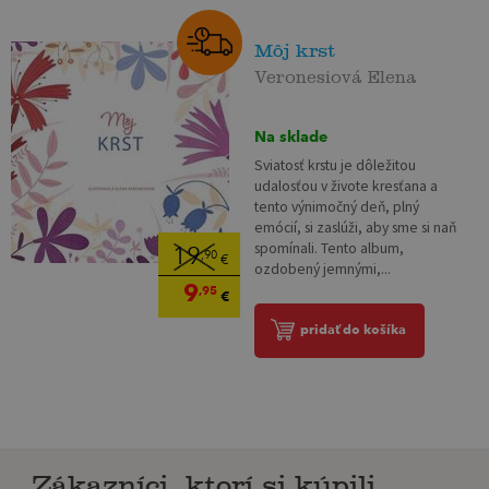
Môj krst
Veronesiová Elena
Na sklade
Sviatosť krstu je dôležitou
udalosťou v živote kresťana a
tento výnimočný deň, plný
emócií, si zaslúži, aby sme si naň
spomínali. Tento album,
19
,90
€
ozdobený jemnými,...
9
,95
€
pridať do košíka
Zákazníci, ktorí si kúpili