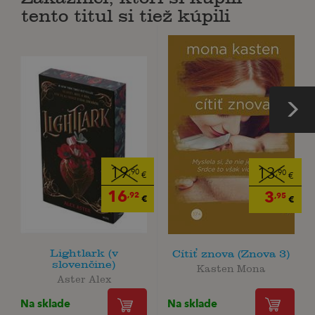
tento titul si tiež kúpili
19
13
,90
,90
€
€
16
3
,92
,95
€
€
Lightlark (v
Cítiť znova (Znova 3)
slovenčine)
Kasten Mona
Aster Alex
Na sklade
Na sklade