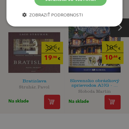
ZOBRAZIŤ PODROBNOSTI
10
32
,99
,85
€
€
10
19
,44
,90
€
€
Slovensko obrázkový
Bratislava
sprievodca ANG - ...
Struhár, Pavol
Sloboda Martin
Na sklade
Na sklade