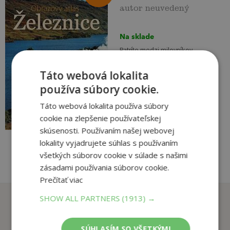
autor neuvedený
Na sklade
Patríte medzi milovníkov
železníc? Obrazový atlas
Železnice vám na nádherných
Táto webová lokalita
farebných snímkach prináša tie
používa súbory cookie.
najzaujímavejšie železničné
29
,90
€
trate z celého sveta. Okrem
Táto webová lokalita používa súbory
14
samotných kvalitných fotografií
,95
€
cookie na zlepšenie používateľskej
vás...
skúsenosti. Používaním našej webovej
lokality vyjadrujete súhlas s používaním
pridať do košíka
všetkých súborov cookie v súlade s našimi
zásadami používania súborov cookie.
Prečítať viac
Zákazníci, ktorí si kúpili
SHOW ALL PARTNERS
(1913) →
tento titul si tiež kúpili
SÚHLASÍM SO VŠETKÝMI