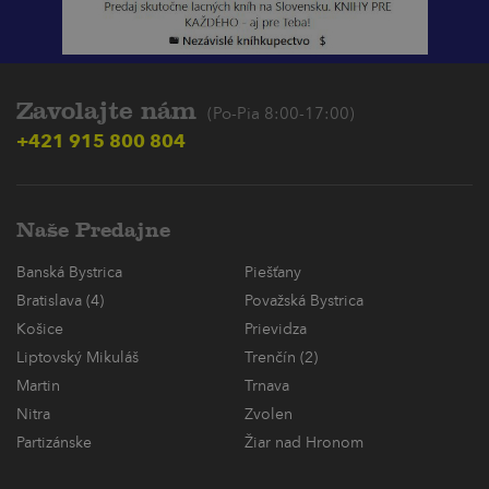
Zavolajte nám
(Po-Pia 8:00-17:00)
+421 915 800 804
Naše Predajne
Banská Bystrica
Piešťany
Bratislava (4)
Považská Bystrica
Košice
Prievidza
Liptovský Mikuláš
Trenčín (2)
Martin
Trnava
Nitra
Zvolen
Partizánske
Žiar nad Hronom