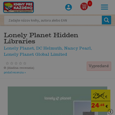
0
Lonely Planet Hidden
Libraries
Lonely Planet, DC Helmuth, Nancy Pearl,
Lonely Planet Global Limited
Vypredané
0
(
žiadna recenzia
)
pridať recenziu »
25
,95
€
24
,65
€