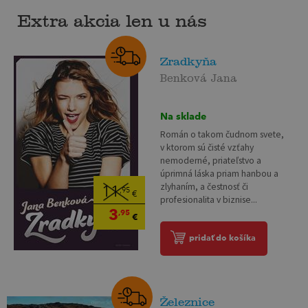
Extra akcia len u nás
Zradkyňa
Benková Jana
Na sklade
Román o takom čudnom svete,
v ktorom sú čisté vzťahy
nemoderné, priateľstvo a
úprimná láska priam hanbou a
zlyhaním, a čestnosť či
11
,95
€
profesionalita v biznise...
3
,95
€
pridať do košíka
Železnice