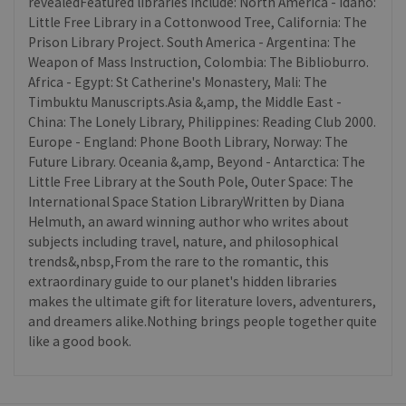
revealedFeatured libraries include: North America - Idaho:
Little Free Library in a Cottonwood Tree, California: The
Prison Library Project. South America - Argentina: The
Weapon of Mass Instruction, Colombia: The Biblioburro.
Africa - Egypt: St Catherine's Monastery, Mali: The
Timbuktu Manuscripts.Asia &,amp, the Middle East -
China: The Lonely Library, Philippines: Reading Club 2000.
Europe - England: Phone Booth Library, Norway: The
Future Library. Oceania &,amp, Beyond - Antarctica: The
Little Free Library at the South Pole, Outer Space: The
International Space Station LibraryWritten by Diana
Helmuth, an award winning author who writes about
subjects including travel, nature, and philosophical
trends&,nbsp,From the rare to the romantic, this
extraordinary guide to our planet's hidden libraries
makes the ultimate gift for literature lovers, adventurers,
and dreamers alike.Nothing brings people together quite
like a good book.