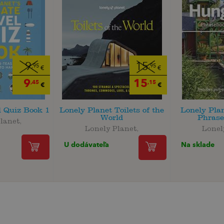
9
15
,95
,95
€
€
9
15
,45
,15
€
€
l Quiz Book 1
Lonely Planet Toilets of the
Lonely Pla
World
Phrase
lanet,
Lonely Planet,
Lonel
U dodávateľa
Na sklade