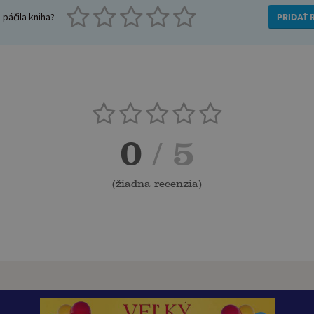
páčila kniha?
PRIDAŤ 
0
/ 5
(
žiadna recenzia
)