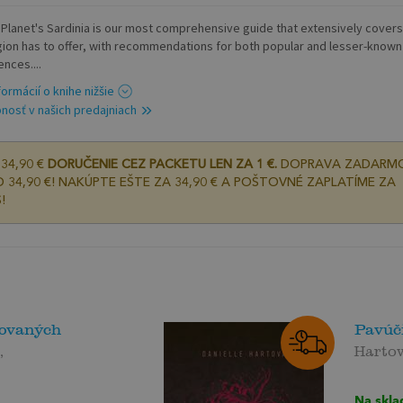
 Planet's Sardinia is our most comprehensive guide that extensively covers 
gion has to offer, with recommendations for both popular and lesser-known
nces....
formácií o knihe nižšie
nosť v našich predajniach
34,90 €
DORUČENIE CEZ PACKETU LEN ZA 1 €.
DOPRAVA ZADARM
 34,90 €! NAKÚPTE EŠTE ZA 34,90 € A POŠTOVNÉ ZAPLATÍME ZA
!
lovaných
Pavúči
,
Hartov
Na skla