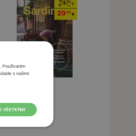
21
,95
€
20
,85
€
. Používaním
úlade s našimi
O VŠETKÝMI