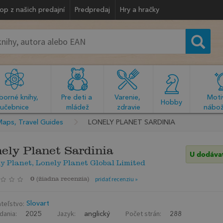
op z našich predajní
Predpredaj
Hry a hračky
orné knihy, 
Pre deti a 
Varenie, 
Motiv
  Hobby  
učebnice
mládež
zdravie
nábož
Maps, Travel Guides
LONELY PLANET SARDINIA
ely Planet Sardinia
U dodáva
y Planet, Lonely Planet Global Limited
0
(
žiadna recenzia
)
pridať recenziu »
teľstvo:
Slovart
dania:
Jazyk:
Počet strán:
2025
anglický
288