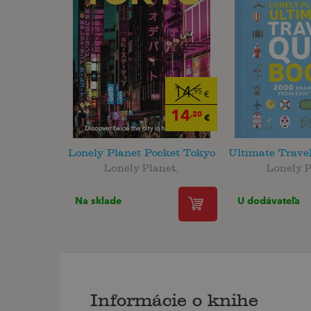
14
,95
€
14
,20
€
Lonely Planet Pocket Tokyo
Ultimate Trave
Lonely Planet,
Lonely P
Na sklade
U dodávateľa
Informácie o knihe