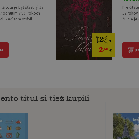
 života je byť šťastný. Ja
Pre čitat
zhodnutím v 90. rokoch
17 rokov 
il, keď som strávil...
ňu nie je 
12
,90
€
2
,50
ka
p
€
ento titul si tiež kúpili