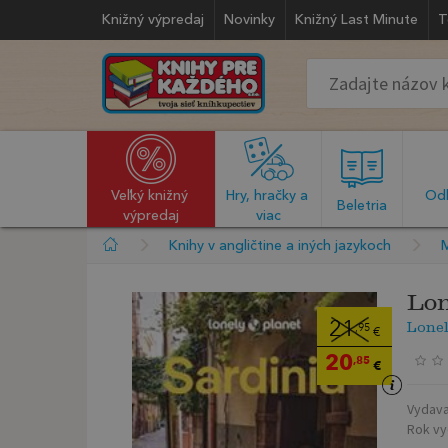
Knižný výpredaj
Novinky
Knižný Last Minute
T
Veľký knižný 
Hry, hračky a 
Odb
  Beletria  
výpredaj
viac
Knihy v angličtine a iných jazykoch
Lon
Lonel
21
,95
€
20
,85
€
Vydava
Rok vy