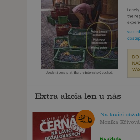
Lonely
the re
experie
viac in
dostup
DO 
NAD
VÁS
Uvedená cena platí iba pre internetový obchod.
Extra akcia len u nás
Na lavici obža
Monika Křivová
Na sklade