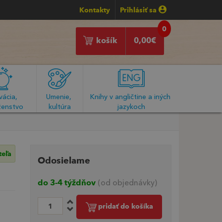
Kontakty
Prihlásiť sa
0
košík
0,00
€
ácia, 
Umenie, 
Knihy v angličtine a iných 
enstvo
kultúra
jazykoch
teľa
Odosielame
do 3-4 týždňov
(od objednávky)
pridať do košíka