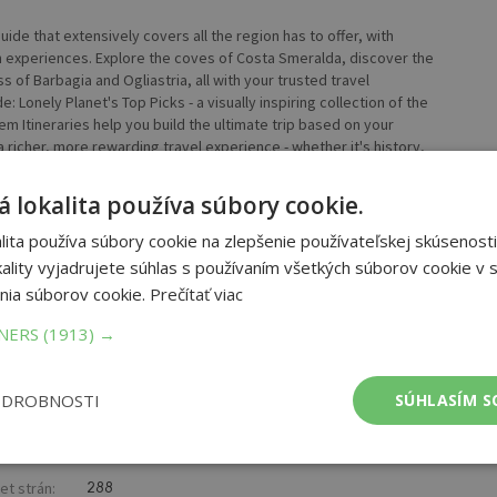
ide that extensively covers all the region has to offer, with
experiences. Explore the coves of Costa Smeralda, discover the
 of Barbagia and Ogliastria, all with your trusted travel
: Lonely Planet's Top Picks - a visually inspiring collection of the
m Itineraries help you build the ultimate trip based on your
 richer, more rewarding travel experience - whether it's history,
and drinking - get the most out of your gastronomic experience as
y Toolkit - all of the planning tools for solo travellers, LGBTQIA+
 lokalita používa súbory cookie.
Colour maps and images throughoutLanguage - essential phrases
y and get around like a local, avoiding crowds and trouble spots
ita používa súbory cookie na zlepšenie používateľskej skúsenosti
outhwest, Oristano and the West, Alghero and the Northwest,
ality vyjadrujete súhlas s používaním všetkých súborov cookie v s
 East About Lonely Planet: Lonely Planet, a Red Ventures
nia súborov cookie.
Prečítať viac
 brand.Providing both inspiring and trustworthy information for
hes hundreds of millions of travellers each year online and in print
TNERS
(1913) →
at lonelyplanet.com and join our community of followers on
elyplanet), Instagram (instagram.com/lonelyplanet), and TikTok
shelves, it's in every traveller's hands. It's on mobile phones. It's
ODROBNOSTI
SÚHLASÍM S
e generations of people how to travel the world.' Fairfax Media
et strán:
288