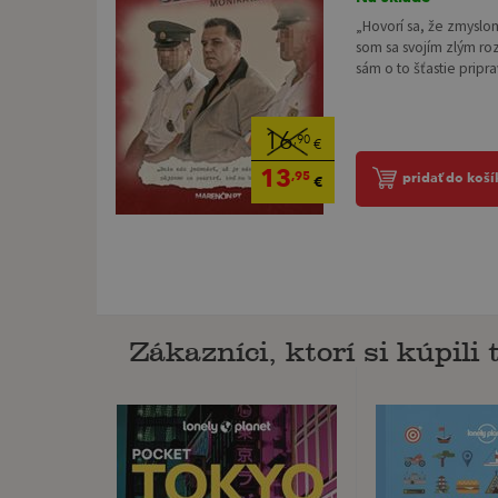
„Hovorí sa, že zmyslom
som sa svojím zlým ro
sám o to šťastie priprav
16
,90
€
13
,95
pridať do koší
€
Zákazníci, ktorí si kúpili t