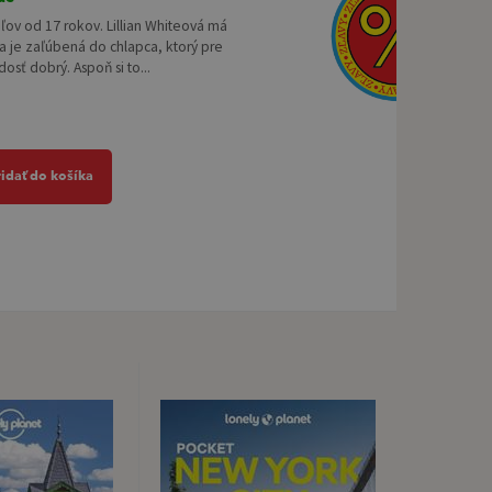
eľov od 17 rokov. Lillian Whiteová má
a je zaľúbená do chlapca, ktorý pre
dosť dobrý. Aspoň si to...
ridať do košíka