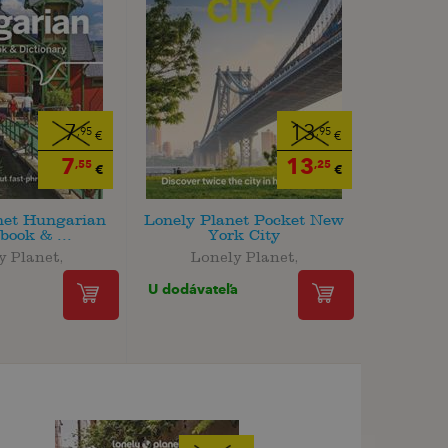
7
13
,95
,95
€
€
7
13
,55
,25
€
€
net Hungarian
Lonely Planet Pocket New
book & ...
York City
y Planet,
Lonely Planet,
U dodávateľa