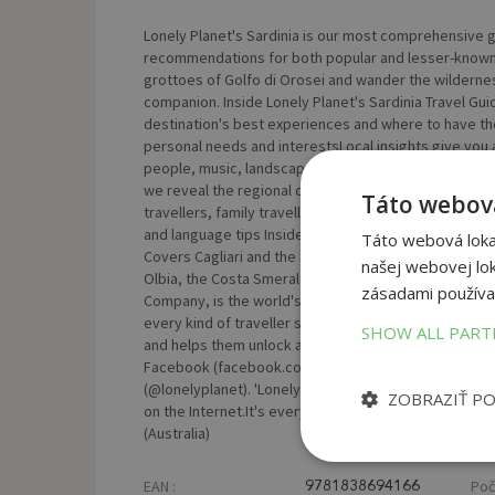
Lonely Planet's Sardinia is our most comprehensive gu
recommendations for both popular and lesser-known 
grottoes of Golfo di Orosei and wander the wilderness
companion. Inside Lonely Planet's Sardinia Travel Guide
destination's best experiences and where to have the
personal needs and interestsLocal insights give you a
people, music, landscapes, wildlife, politics Eating 
we reveal the regional dishes and drinks you have to tr
Táto webová
travellers, family travellers and accessible travel 
and language tips Insider tips to save time and mone
Táto webová lokal
Covers Cagliari and the Sarrabus, Iglesias and the S
našej webovej lok
Olbia, the Costa Smeralda and Gallura, Nuoro and the
zásadami používa
Company, is the world's number one travel guidebook
every kind of traveller since 1973, Lonely Planet reac
SHOW ALL PAR
and helps them unlock amazing experiences. Visit us 
Facebook (facebook.com/lonelyplanet), Twitter (@lon
(@lonelyplanet). 'Lonely Planet.It's on everyone's book
ZOBRAZIŤ P
on the Internet.It's everywhere, and it's telling entir
(Australia)
EAN :
Poč
9781838694166