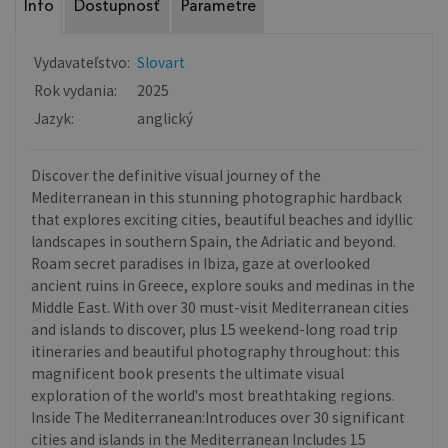
Info
Dostupnosť
Parametre
Vydavateľstvo:
Slovart
Rok vydania:
2025
Jazyk:
anglický
Discover the definitive visual journey of the
Mediterranean in this stunning photographic hardback
that explores exciting cities, beautiful beaches and idyllic
landscapes in southern Spain, the Adriatic and beyond.
Roam secret paradises in Ibiza, gaze at overlooked
ancient ruins in Greece, explore souks and medinas in the
Middle East. With over 30 must-visit Mediterranean cities
and islands to discover, plus 15 weekend-long road trip
itineraries and beautiful photography throughout: this
magnificent book presents the ultimate visual
exploration of the world's most breathtaking regions.
Inside The Mediterranean:Introduces over 30 significant
cities and islands in the Mediterranean Includes 15