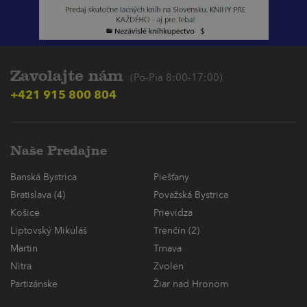
Zavolajte nám
(Po-Pia 8:00-17:00)
+421 915 800 804
Naše Predajne
Banská Bystrica
Piešťany
Bratislava (4)
Považská Bystrica
Košice
Prievidza
Liptovský Mikuláš
Trenčín (2)
Martin
Trnava
Nitra
Zvolen
Partizánske
Žiar nad Hronom