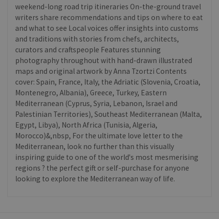
weekend-long road trip itineraries On-the-ground travel
writers share recommendations and tips on where to eat
and what to see Local voices offer insights into customs
and traditions with stories from chefs, architects,
curators and craftspeople Features stunning
photography throughout with hand-drawn illustrated
maps and original artwork by Anna Tzortzi Contents
cover: Spain, France, Italy, the Adriatic (Slovenia, Croatia,
Montenegro, Albania), Greece, Turkey, Eastern
Mediterranean (Cyprus, Syria, Lebanon, Israel and
Palestinian Territories), Southeast Mediterranean (Malta,
Egypt, Libya), North Africa (Tunisia, Algeria,
Morocco)&,nbsp, For the ultimate love letter to the
Mediterranean, look no further than this visually
inspiring guide to one of the world's most mesmerising
regions ? the perfect gift or self-purchase for anyone
looking to explore the Mediterranean way of life.