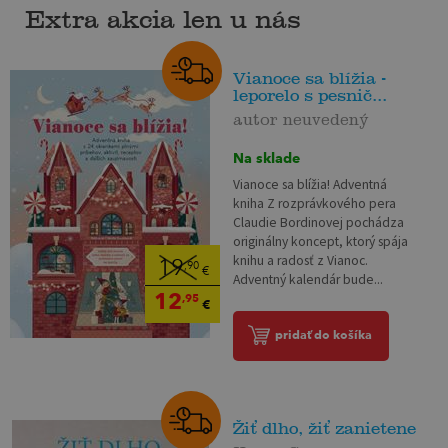
Extra akcia len u nás
Vianoce sa blížia -
leporelo s pesnič...
autor neuvedený
Na sklade
Vianoce sa blížia! Adventná
kniha Z rozprávkového pera
Claudie Bordinovej pochádza
originálny koncept, ktorý spája
knihu a radosť z Vianoc.
19
,90
€
Adventný kalendár bude...
12
,95
€
pridať do košíka
Žiť dlho, žiť zanietene