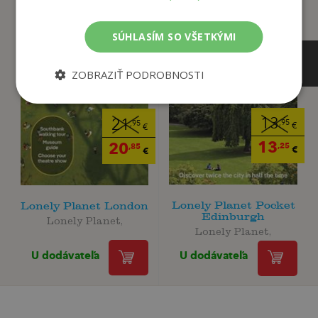
SÚHLASÍM SO VŠETKÝMI
ZOBRAZIŤ PODROBNOSTI
13
21
,95
,95
€
€
13
20
,25
,85
€
€
Lonely Planet Pocket
Lonely Planet London
Edinburgh
Lonely Planet,
Lonely Planet,
U dodávateľa
U dodávateľa