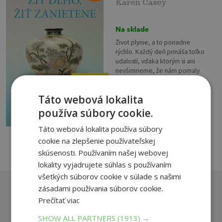
Karen Casey
Na sklade
Život plynie, a to poriadne
rýchlo. Každý deň prináša toľko
udalostí, vďaka ktorým si ani
nevšimneme, že nám pomaly
preteká pomedzi prsty.
5
,99
€
Zastavte sa preto...
Táto webová lokalita
3
,95
€
používa súbory cookie.
pridať do košíka
Táto webová lokalita používa súbory
cookie na zlepšenie používateľskej
skúsenosti. Používaním našej webovej
lokality vyjadrujete súhlas s používaním
všetkých súborov cookie v súlade s našimi
Zákazníci, ktorí si kúpili
zásadami používania súborov cookie.
tento titul si tiež kúpili
Prečítať viac
SHOW ALL PARTNERS
(1913) →