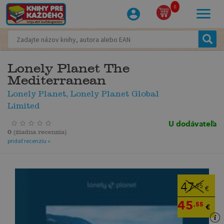
0
Lonely Planet The
Mediterranean
Lonely Planet, Lonely Planet Global
Limited
U dodávateľa
0
(
žiadna recenzia
)
pridať recenziu »
47
,95
€
45
,55
€